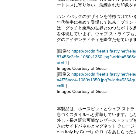
ートレスに寄り添い、洗練された印象を
ハンドバッグのデザインを特徴づけている
年代後半に初めて登場して以来、ブラン
は、グッチと乗馬の世界とのつながりを
を体現しています。ウェブ ストライプも
グのアイデンティティを際立たせていま
[画像4:
https://prcdn.freetls.fastly.ne
87455c2cfe-1080x1350.jpg?width=536&
or=fff
]
Images Courtesy of Gucci
[画像5:
https://prcdn.freetls.fastly.ne
a4f75bcc4-1080x1350.jpg?width=536&q
r=fff
]
Images Courtesy of Gucci
本製品は、ホースビットとウェブ スト
息づくスタイルへと昇華しています。し
外し・長さ調節可能なレザーストラップ
きのサイドパネルとマグネット クロージ
e in Italy by Gucci」のロゴを