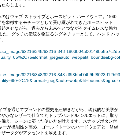
もたらします。
のはウェブ ストライプとホースビット ハードウェア。1940
ドを象徴するモチーフとして受け継がれてきたホースビット
想起させながら、過去から未来へとつながるタイムレスな魅力
また、グッチの伝統を物語るシグネチャーとして、ハンド バッ
す。
t/release_image/62216/348/62216-348-1803b04a00149be8b7c2db
quality=85%2C75&format=jpeg&auto=webp&fit=bounds&bg-col
t/release_image/62216/348/62216-348-d6f3bb474b9bf8023d12b93
uality=85%2C75&format=jpeg&auto=webp&fit=bounds&bg-colo
ライプを通じてブランドの歴史を紐解きながら、現代的な美学が
なやかなレザーで仕立てたトップハンドル シルエットに、取り
を備え、シーンに応じた使い方を叶えます。スナップボタン付
ャーが機能性を高め、ゴールドトーンのハードウェアと「Mad
あしらったレザータグがアクセントを添えます。