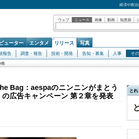
経済や政治
ウェブ
ニュース
画像
動画
知恵袋
ピューター
エンタメ
リリース
写真
績報告
調査・報告
技術・開発
告知・募集
人事
そ
の他
d the Bag：aespaのニンニンがまとう
とれ
〕の広告キャンペーン 第２章を発表