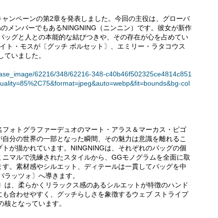
ag」広告キャンペーンの第2章を発表しました。今回の主役は、グローバ
aのメンバーでもあるNINGNING（ニンニン）です。彼女が新作
、バッグと人との本能的な結びつきや、その存在が心を占めてい
イト・モスが〔グッチ ボルセット〕、エミリー・ラタコウス
していました。
t/release_image/62216/348/62216-348-c40b46f502325ce4814c851
uality=85%2C75&format=jpeg&auto=webp&fit=bounds&bg-col
名フォトグラファーデュオのマート・アラス＆マーカス・ピゴ
が自分の世界の一部となった瞬間、その魅力は意識を離れるこ
トが描かれています。NINGNINGは、それぞれのバッグの個
ミニマルで洗練されたスタイルから、GGモノグラムを全面に取
ます。素材感やシルエット、ディテールは一貫してバッグを中
パラッツォ〕へ導きます。
ォ〕は、柔らかくリラックス感のあるシルエットが特徴のハンド
にも合わせやすく、グッチらしさを象徴するウェブ ストライプ
の核となっています。