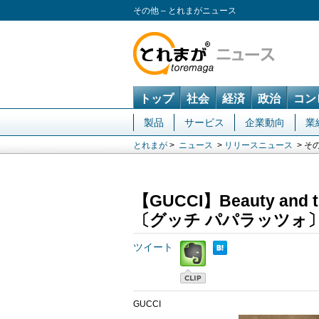
その他 – とれまがニュース
トップ
社会
経済
政治
コン
製品
サービス
企業動向
業
とれまが
>
ニュース
>
リリースニュース
> そ
【GUCCI】Beauty an
〔グッチ パパラッツォ
ツイート
GUCCI