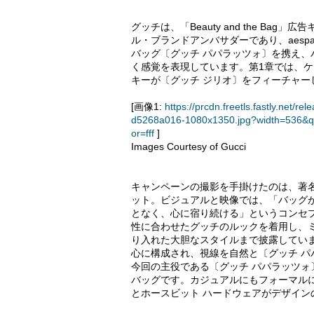
グッチは、「Beauty and the B
ル・ブランドアンバサダーであり、aesp
バッグ〔グッチ パパラッツォ〕を携え
く感覚を表現しています。第1章では、ケ
キーが〔グッチ ジリオ〕をフィーチャー
[画像1:
https://prcdn.freetls.fastly.ne
d5268a016-1080x1350.jpg?width=536&q
or=fff
]
Images Courtesy of Gucci
キャンペーンの撮影を手掛けたのは、著
ット。ビジュアルと映像では、「バッグ
となく、心に宿り続ける」というコンセプ
性に合わせたグッチのルックを着用し、
り入れた大胆なスタイルまで披露してい
心に構成され、視線を自然と〔グッチ パ
今回の主役である〔グッチ パパラッツ
バッグです。カジュアルにもフォーマル
とホースビット ハードウェアがデザイン