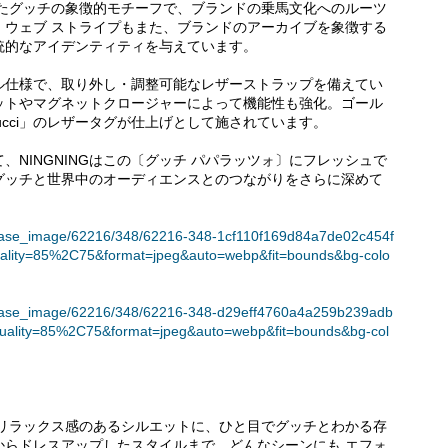
したグッチの象徴的モチーフで、ブランドの乗馬文化へのルーツ
、ウェブ ストライプもまた、ブランドのアーカイブを象徴する
統的なアイデンティティを与えています。
ル仕様で、取り外し・調整可能なレザーストラップを備えてい
ットやマグネットクロージャーによって機能性も強化。ゴール
 by Gucci」のレザータグが仕上げとして施されています。
NINGNINGはこの〔グッチ パパラッツォ〕にフレッシュで
グッチと世界中のオーディエンスとのつながりをさらに深めて
t/release_image/62216/348/62216-348-1cf110f169d84a7de02c454f
ality=85%2C75&format=jpeg&auto=webp&fit=bounds&bg-colo
t/release_image/62216/348/62216-348-d29eff4760a4a259b239adb
uality=85%2C75&format=jpeg&auto=webp&fit=bounds&bg-col
でリラックス感のあるシルエットに、ひと目でグッチとわかる存
からドレスアップしたスタイルまで、どんなシーンにも エフォ