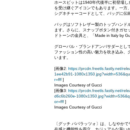
ホースビットは1940年代後半に初登場
を受け継ぐアイコンでもあります。一方
シグネチャーコードとして、バッグに伝
バッグはソフトレザー製のトップハンド
ます。さらに、スナップボタン付きガセ
ドトーンの金具と、「Made in Italy
グローバル・ブランドアンバサダーとして、
ファッション性の高い魅力を吹き込み、
います。
[画像2:
https://prcdn.freetls.fastly.ne
1ee42b91-1080x1350.jpg?width=536&qu
r=fff
]
Images Courtesy of Gucci
[画像3:
https://prcdn.freetls.fastly.ne
d6c6b260e-1080x1350.jpg?width=536&q
or=fff
]
Images Courtesy of Gucci
〔グッチ パパラッツォ〕は、しなやか
在感と機能性を両立。カジュアルな装い