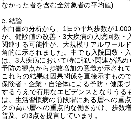
なかった者を含む全対象者の平均値)
e. 結論
本白書の分析から、1日の平均歩数が1,0
が、健診値の改善・3大疾病の入院回数・
関連する可能性が、大規模リアルワール
角的に示されました。中でも入院回数・
は、3大疾病において特に強い関連が認め
予防の観点から歩数増加の意義が示され
これらの結果は因果関係を直接示すもの
保険者・企業・自治体による予防・健康
するうえで有用なエビデンスとなりうる
は、生活習慣病の前段階にある層への重点
クの高い層への重点的な働きかけ、歩数
普及、の3点を提言しています。