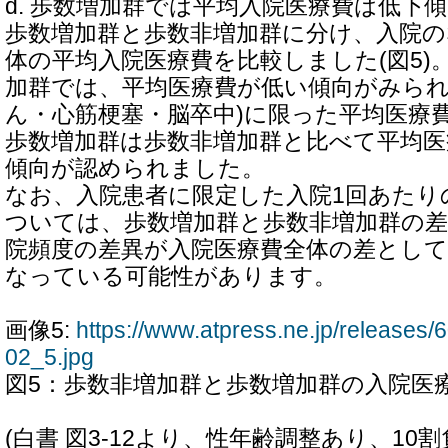
d. 歩数増加群では平均入院医療費は低下
歩数増加群と歩数非増加群に分け、入院の
体の平均入院医療費を比較しました(図5)
加群では、平均医療費が低い傾向がみられ
ん・心筋梗塞・脳卒中)に限った平均医療
歩数増加群は歩数非増加群と比べて平均医療
傾向が認められました。
なお、入院患者に限定した入院1回あたり
ついては、歩数増加群と歩数非増加群の
院頻度の差異が入院医療費全体の差とし
なっている可能性があります。
画像5:
https://www.atpress.ne.jp/release
02_5.jpg
図5：歩数非増加群と歩数増加群の入院医
(白書 図3-12より、性年齢調整あり、1