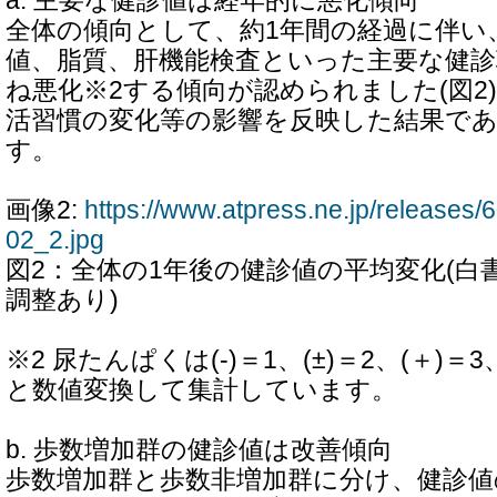
a. 主要な健診値は経年的に悪化傾向
全体の傾向として、約1年間の経過に伴い、
値、脂質、肝機能検査といった主要な健診
ね悪化※2する傾向が認められました(図2
活習慣の変化等の影響を反映した結果で
す。
画像2:
https://www.atpress.ne.jp/release
02_2.jpg
図2：全体の1年後の健診値の平均変化(白書
調整あり)
※2 尿たんぱくは(-)＝1、(±)＝2、(＋)＝3、
と数値変換して集計しています。
b. 歩数増加群の健診値は改善傾向
歩数増加群と歩数非増加群に分け、健診値