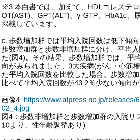
※3 本白書では、加えて、HDLコレステ
OT(AST)、GPT(ALT)、γ-GTP、HbA
掲載しています。
c. 歩数増加群では平均入院回数は低下傾向
歩数増加群と歩数非増加群に分け、平均入
た(図4)。その結果、歩数増加群では、平
向がみられました。3大疾病(がん・心筋梗
た平均入院回数を比較した場合、歩数増加
比べて平均入院回数が43.2％少ない傾向
画像4:
https://www.atpress.ne.jp/release
02_4.jpg
図4：歩数非増加群と歩数増加群の入院リスク
10より、性年齢調整あり)