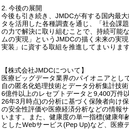
2. 今後の展開
今後も引き続き、JMDCが有する国内最
タを活用した各種調査を通じ、「社会課題
の力で解決に取り組むことで、持続可能
ムの実現」というJMDCの描く未来の実
実装」に資する取組を推進してまいりま
【株式会社JMDCについて】
医療ビッグデータ業界のパイオニアとして2
自の匿名化処理技術とデータ分析集計技術
6億件以上のレセプトデータと9,400万件
26年3月時点)の分析に基づく保険者向け
の安全性評価や医療経済分析などの情報
います。また、健康度の単一指標(健康年
としたWebサービス(Pep Up)など、医