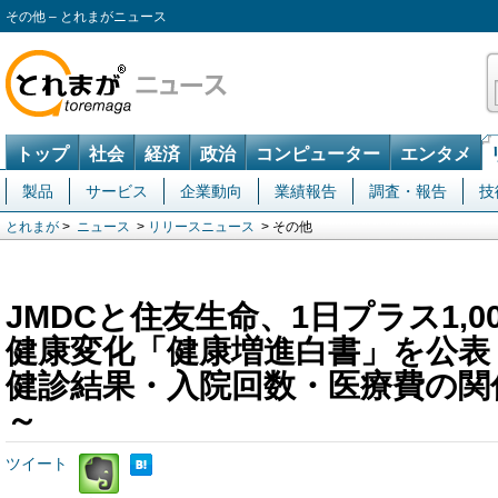
その他 – とれまがニュース
トップ
社会
経済
政治
コンピューター
エンタメ
製品
サービス
企業動向
業績報告
調査・報告
技
とれまが
>
ニュース
>
リリースニュース
> その他
JMDCと住友生命、1日プラス1,
健康変化「健康増進白書」を公表
健診結果・入院回数・医療費の関
～
ツイート