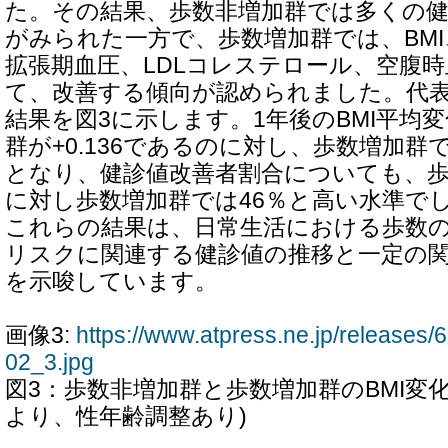
た。その結果、歩数非増加群では多くの
がみられた一方で、歩数増加群では、BM
拡張期血圧、LDLコレステロール、空腹時
て、改善する傾向が認められました。代表
結果を図3に示します。1年後のBMI平均
群が+0.136であるのに対し、歩数増加群では
となり、健診値改善者割合についても、歩
に対し歩数増加群では46％と高い水準で
これらの結果は、日常生活における歩数
リスクに関連する健診値の推移と一定の
を示唆しています。
画像3:
https://www.atpress.ne.jp/release
02_3.jpg
図3：歩数非増加群と歩数増加群のBMI変化の
より、性年齢調整あり)