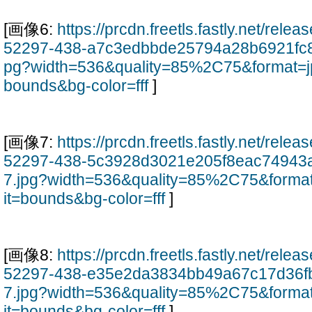
[画像6:
https://prcdn.freetls.fastly.net/rel
52297-438-a7c3edbbde25794a28b6921fc8
pg?width=536&quality=85%2C75&format=j
bounds&bg-color=fff
]
[画像7:
https://prcdn.freetls.fastly.net/rel
52297-438-5c3928d3021e205f8eac74943
7.jpg?width=536&quality=85%2C75&forma
it=bounds&bg-color=fff
]
[画像8:
https://prcdn.freetls.fastly.net/rel
52297-438-e35e2da3834bb49a67c17d36f
7.jpg?width=536&quality=85%2C75&forma
it=bounds&bg-color=fff
]