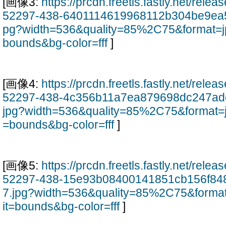
[画像3:
https://prcdn.freetls.fastly.net/rel
52297-438-6401114619968112b304be9ea5
pg?width=536&quality=85%2C75&format=j
bounds&bg-color=fff
]
[画像4:
https://prcdn.freetls.fastly.net/rel
52297-438-4c356b11a7ea879698dc247ad
jpg?width=536&quality=85%2C75&format=
=bounds&bg-color=fff
]
[画像5:
https://prcdn.freetls.fastly.net/rel
52297-438-15e93b08400141851cb156f84
7.jpg?width=536&quality=85%2C75&forma
it=bounds&bg-color=fff
]