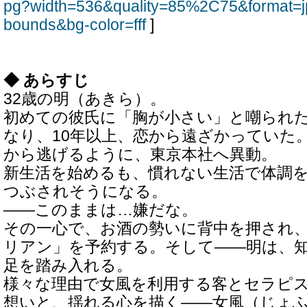
pg?width=536&quality=85%2C75&format=j
bounds&bg-color=fff
]
◆ あらすじ
32歳の明（あきら）。
初めての彼氏に「胸が小さい」と嘲られ
なり、10年以上、恋から遠ざかっていた
から逃げるように、東京本社へ異動。
新生活を始めるも、慣れない生活で体調
つぶされそうになる。
――このままは…嫌だな。
その一心で、お酒の勢いに背中を押され
リアン」を予約する。そして――明は、
足を踏み入れる。
様々な理由で女風を利用する客とセラピ
想いと、揺れる心を描く――女風（じょ