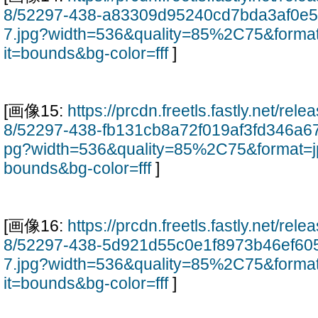
8/52297-438-a83309d95240cd7bda3af0e5
7.jpg?width=536&quality=85%2C75&forma
it=bounds&bg-color=fff
]
[画像15:
https://prcdn.freetls.fastly.net/re
8/52297-438-fb131cb8a72f019af3fd346a6
pg?width=536&quality=85%2C75&format=j
bounds&bg-color=fff
]
[画像16:
https://prcdn.freetls.fastly.net/re
8/52297-438-5d921d55c0e1f8973b46ef60
7.jpg?width=536&quality=85%2C75&forma
it=bounds&bg-color=fff
]