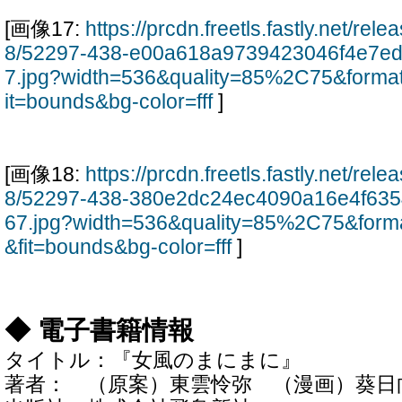
[画像17:
https://prcdn.freetls.fastly.net/re
8/52297-438-e00a618a9739423046f4e7ed
7.jpg?width=536&quality=85%2C75&forma
it=bounds&bg-color=fff
]
[画像18:
https://prcdn.freetls.fastly.net/re
8/52297-438-380e2dc24ec4090a16e4f63
67.jpg?width=536&quality=85%2C75&form
&fit=bounds&bg-color=fff
]
◆ 電子書籍情報
タイトル：『女風のまにまに』
著者： （原案）東雲怜弥 （漫画）葵日