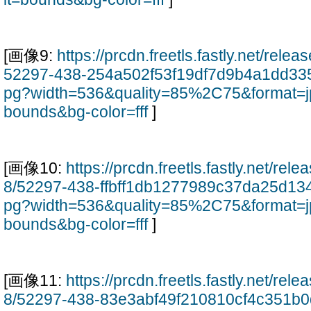
[画像9:
https://prcdn.freetls.fastly.net/rel
52297-438-254a502f53f19df7d9b4a1dd33
pg?width=536&quality=85%2C75&format=j
bounds&bg-color=fff
]
[画像10:
https://prcdn.freetls.fastly.net/re
8/52297-438-ffbff1db1277989c37da25d13
pg?width=536&quality=85%2C75&format=j
bounds&bg-color=fff
]
[画像11:
https://prcdn.freetls.fastly.net/re
8/52297-438-83e3abf49f210810cf4c351b