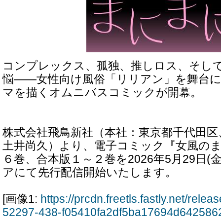
コンプレックス、孤独、推しロス、そし
悩――女性向け風俗「リリアン」を舞台
マを描くオムニバスコミックが開幕。
株式会社飛鳥新社（本社：東京都千代田区
土井尚久）より、電子コミック『女風の
６巻、合本版１～２巻を2026年5月29日(
アにて先行配信開始いたします。
[画像1:
https://prcdn.freetls.fastly.net/rel
52297-438-f05410fa2df5ba17694d642586