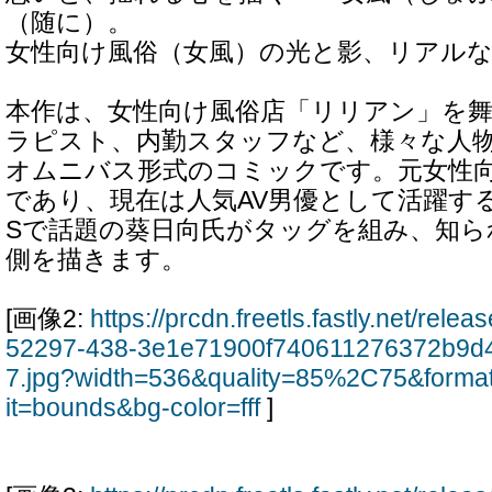
（随に）。
女性向け風俗（女風）の光と影、リアル
本作は、女性向け風俗店「リリアン」を
ラピスト、内勤スタッフなど、様々な人
オムニバス形式のコミックです。元女性
であり、現在は人気AV男優として活躍す
Sで話題の葵日向氏がタッグを組み、知ら
側を描きます。
[画像2:
https://prcdn.freetls.fastly.net/rel
52297-438-3e1e71900f740611276372b9d
7.jpg?width=536&quality=85%2C75&forma
it=bounds&bg-color=fff
]