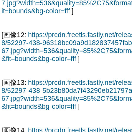
7.jpg?width=536&quality=85%2C75&forma
it=bounds&bg-color=fff
]
[画像12:
https://prcdn.freetls.fastly.net/re
8/52297-438-96318bc09a9d182837457fa
67.jpg?width=536&quality=85%2C75&form
&fit=bounds&bg-color=fff
]
[画像13:
https://prcdn.freetls.fastly.net/re
8/52297-438-5b23b80da7f43290eb21797
67.jpg?width=536&quality=85%2C75&form
&fit=bounds&bg-color=fff
]
[画像14:
https://prcdn.freetls.fastly.net/re