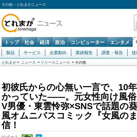
その他 – とれまがニュース
トップ
社会
経済
政治
コンピューター
エンタメ
製品
サービス
企業動向
業績報告
調査・報告
技
とれまが
>
ニュース
>
リリースニュース
> その他
初彼氏からの心無い一言で、10
かっていた――。元女性向け風俗
V男優・東雲怜弥×SNSで話題の
風オムニバスコミック『女風の
信！