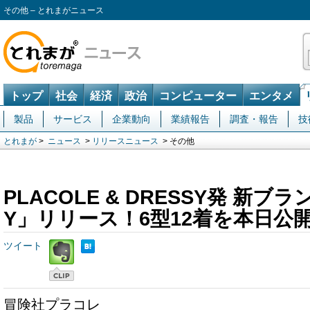
その他 – とれまがニュース
トップ
社会
経済
政治
コンピューター
エンタメ
製品
サービス
企業動向
業績報告
調査・報告
技
とれまが
>
ニュース
>
リリースニュース
> その他
PLACOLE & DRESSY発 新ブラ
Y」リリース！6型12着を本日公
ツイート
冒険社プラコレ