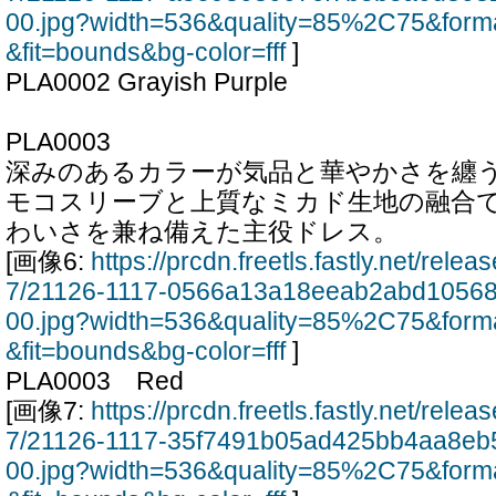
00.jpg?width=536&quality=85%2C75&form
&fit=bounds&bg-color=fff
]
PLA0002 Grayish Purple
PLA0003
深みのあるカラーが気品と華やかさを纏う
モコスリーブと上質なミカド生地の融合
わいさを兼ね備えた主役ドレス。
[画像6:
https://prcdn.freetls.fastly.net/rel
7/21126-1117-0566a13a18eeab2abd10568
00.jpg?width=536&quality=85%2C75&form
&fit=bounds&bg-color=fff
]
PLA0003 Red
[画像7:
https://prcdn.freetls.fastly.net/rel
7/21126-1117-35f7491b05ad425bb4aa8eb
00.jpg?width=536&quality=85%2C75&form