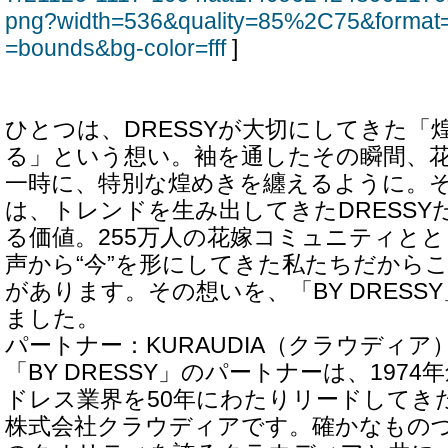
png?width=536&quality=85%2C75&format=
=bounds&bg-color=fff
]
ひとつは、DRESSYが大切にしてきた「
る」という想い。袖を通したその瞬間、
一時に、特別な煌めきを纏えるように。
は、トレンドを生み出してきたDRESSY
る価値。255万人の花嫁コミュニティと
声から“今”を形にしてきた私たちだから
があります。その想いを、「BY DRESS
ました。
パートナー：KURAUDIA（クラウディア
「BY DRESSY」のパートナーは、197
ドレス業界を50年にわたりリードしてき
株式会社クラウディアです。確かなもの