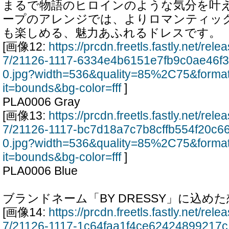
まるで物語のヒロインのような気分を叶
ープのアレンジでは、よりロマンティッ
も楽しめる、魅力あふれるドレスです。
[画像12:
https://prcdn.freetls.fastly.net/re
7/21126-1117-6334e4b6151e7fb9c0ae46f
0.jpg?width=536&quality=85%2C75&forma
it=bounds&bg-color=fff
]
PLA0006 Gray
[画像13:
https://prcdn.freetls.fastly.net/re
7/21126-1117-bc7d18a7c7b8cffb554f20c6
0.jpg?width=536&quality=85%2C75&forma
it=bounds&bg-color=fff
]
PLA0006 Blue
ブランドネーム「BY DRESSY」に込め
[画像14:
https://prcdn.freetls.fastly.net/re
7/21126-1117-1c64faa1f4ce62424899217