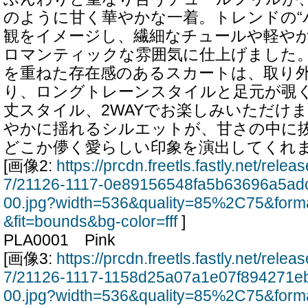
のように甘く華やかな一着。トレンドの“
観をイメージし、繊細なチュールや軽や
ロマンティックな雰囲気に仕上げました
を重ねた存在感のあるスカートは、取り
り、ロングトレーンスタイルと足元が覗
丈スタイル、2WAYでお楽しみいただけ
やかに揺れるシルエットが、甘さの中に
どこか儚く愛らしい印象を演出してくれ
[画像2:
https://prcdn.freetls.fastly.net/rel
7/21126-1117-0e89156548fa5b63696a5ad
00.jpg?width=536&quality=85%2C75&form
&fit=bounds&bg-color=fff
]
PLA0001 Pink
[画像3:
https://prcdn.freetls.fastly.net/rel
7/21126-1117-1158d25a07a1e07f894271e
00.jpg?width=536&quality=85%2C75&form