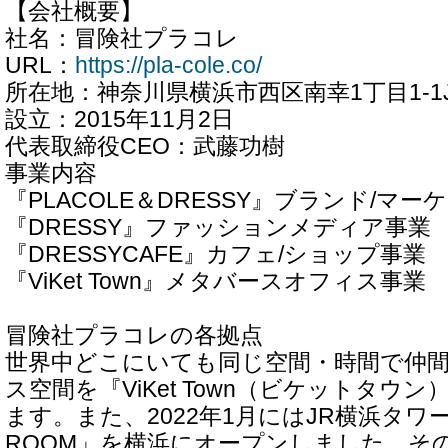
【会社概要】
社名：冒険社プラコレ
URL：
https://pla-cole.co/
所在地：神奈川県横浜市西区南幸1丁目1-1
設立：2015年11月2日
代表取締役CEO：武藤功樹
事業内容
『PLACOLE＆DRESSY』ブランド/マ
『DRESSY』ファッションメディア事業
『DRESSYCAFE』カフェ/ショップ事業
『ViKet Town』メタバースオフィス事業
冒険社プラコレの各拠点
世界中どこにいても同じ空間・時間で仲
ス空間を『ViKet Town（ビケットタウ
ます。また、2022年1月にはJR横浜タワー
ROOM」を横浜にオープンしました。その後