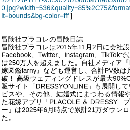
7/21126-1117-95c9cf2d7bddda78a6598b7
0.jpg?width=536&quality=85%2C75&forma
it=bounds&bg-color=fff
]
冒険社プラコレの冒険日誌
冒険社プラコレは2015年11月2日に会社
Facebook、Twitter、Instagram、Ti
は250万人を超えました。自社メディア『D
嫁図鑑farny』なども運営し、合計PV数は
破！ 高級ウェディングドレスが最大90%
販サイト「DRESSYONLINE」も展開
ビスや、その他、結婚式にまつわる情報
た花嫁アプリ「PLACOLE ＆ DRESSY 
ー」は2025年6月時点で累計21万ダウン
た。