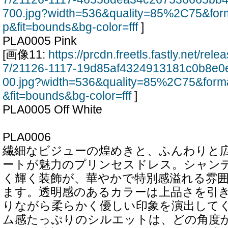
700.jpg?width=536&quality=85%2C75&for
p&fit=bounds&bg-color=fff
]
PLA0005 Pink
[画像11:
https://prcdn.freetls.fastly.net/re
7/21126-1117-19d85af4324913181c0b8e0
00.jpg?width=536&quality=85%2C75&form
&fit=bounds&bg-color=fff
]
PLA0005 Off White
PLA0006
繊細なビジューの煌めきと、ふんわりと
ートが魅力のプリンセスドレス。シャン
く輝く装飾が、華やかで特別感溢れる雰
ます。透明感のあるカラーは上品さを引
りながら柔らかく優しい印象を演出して
ム感たっぷりのシルエットは、どの角度