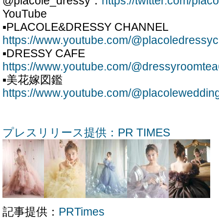
@placole_dressy：
https://twitter.com/pla
YouTube
▪PLACOLE&DRESSY CHANNEL
https://www.youtube.com/@placoledressy
▪DRESSY CAFE
https://www.youtube.com/@dressyroomte
▪美花嫁図鑑
https://www.youtube.com/@placoleweddin
プレスリリース提供：PR TIMES
記事提供：
PRTimes