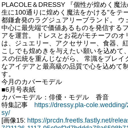
PLACOLE＆DRESSY 『個性が煌めく魔法
生に100通りに煌めく魔法をかける"をテ
都鎌倉発のラグジュアリーブランド。 ウ
中心に最先端で価値あるものを発信する
アを運営。 ドレスとお花がモチーフのオ
は、ジュエリー、アクセサリー、食器、紅
こしでも煌めきを与えたい願いを込めて
スの伝統を重んじながら、 常識をブレイ
なアイデアと最高級の品質で心を込めて
す。
今月のカバーモデル
■6月号表紙
カバーモデル：俳優・モデル 香音
特集記事
https://dressy.pla-cole.wedding
sy/
[画像15:
https://prcdn.freetls.fastly.net/re