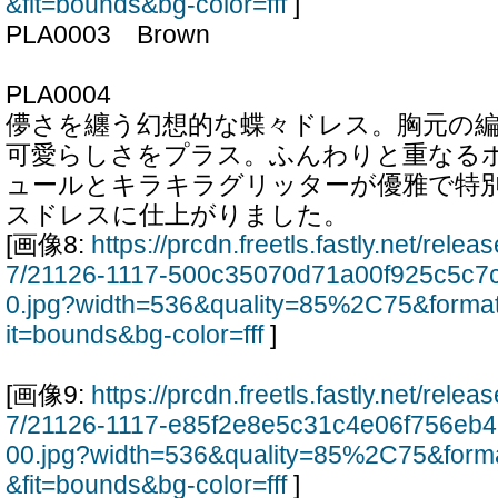
&fit=bounds&bg-color=fff
]
PLA0003 Brown
PLA0004
儚さを纏う幻想的な蝶々ドレス。胸元の
可愛らしさをプラス。ふんわりと重なる
ュールとキラキラグリッターが優雅で特
スドレスに仕上がりました。
[画像8:
https://prcdn.freetls.fastly.net/rel
7/21126-1117-500c35070d71a00f925c5c7
0.jpg?width=536&quality=85%2C75&forma
it=bounds&bg-color=fff
]
[画像9:
https://prcdn.freetls.fastly.net/rel
7/21126-1117-e85f2e8e5c31c4e06f756eb
00.jpg?width=536&quality=85%2C75&form
&fit=bounds&bg-color=fff
]