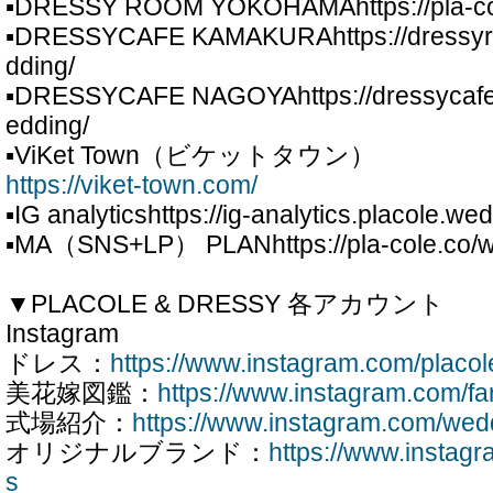
▪DRESSY ROOM YOKOHAMAhttps://pla-col
▪DRESSYCAFE KAMAKURAhttps://dressyro
dding/
▪DRESSYCAFE NAGOYAhttps://dressycafe-
edding/
▪ViKet Town（ビケットタウン）
https://viket-town.com/
▪IG analyticshttps://ig-analytics.placole.we
▪MA（SNS+LP） PLANhttps://pla-cole.co/w
▼PLACOLE & DRESSY 各アカウント
Instagram
ドレス：
https://www.instagram.com/placo
美花嫁図鑑：
https://www.instagram.com/f
式場紹介：
https://www.instagram.com/wed
オリジナルブランド：
https://www.insta
s