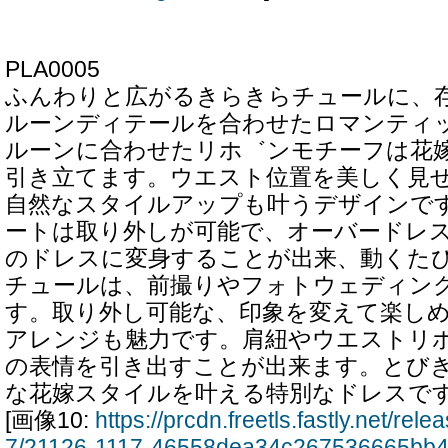
PLA0005
ふんわりと広がるきらきらチュールに、
ルーンディテールを合わせたロマンティ
ルーンに合わせたリホ゛ンモチーフは花
引き立てます。ウエスト位置を美しく見
自然なスタイルアップも叶うデザインで
ートは取り外しが可能で、オーバードレ
のドレスに変身することが出来、動くた
チュールは、前撮りやフォトウェディン
す。取り外し可能な、印象を変えて楽しめ
アレンジも魅力です。肩紐やウエストリ
の表情を引き出すことが出来ます。とび
な花嫁スタイルを叶える特別なドレスで
[画像10:
https://prcdn.freetls.fastly.net/re
7/21126-1117-46558dea34c267536665bb