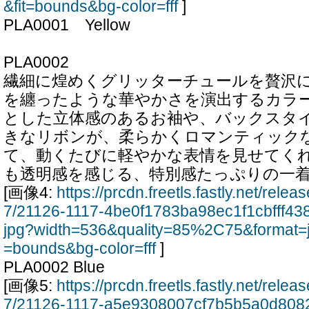
&fit=bounds&bg-color=fff
]
PLA0001 Yellow
PLA0002
繊細に煌めくグリッターチュールを贅沢
を纏ったような華やかさを演出するカラ
とした立体感のあるお袖や、バックスタ
きなリボンが、柔らかくロマンティック
て、動くたびに軽やかな表情を見せてく
も透明感を感じる、特別感たっぷりの一
[画像4:
https://prcdn.freetls.fastly.net/rel
7/21126-1117-4be0f1783ba98ec1f1cbfff4
jpg?width=536&quality=85%2C75&format=
=bounds&bg-color=fff
]
PLA0002 Blue
[画像5:
https://prcdn.freetls.fastly.net/rel
7/21126-1117-a5e9308007cf7b5b5a0d808