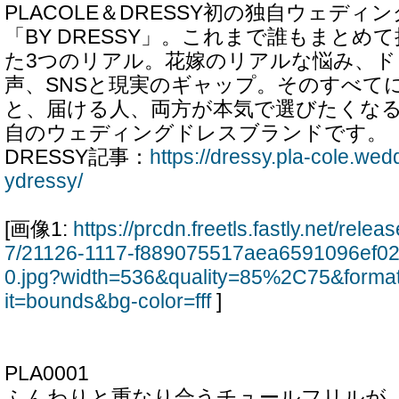
PLACOLE＆DRESSY初の独自ウェデ
「BY DRESSY」。これまで誰もまとめ
た3つのリアル。花嫁のリアルな悩み、
声、SNSと現実のギャップ。そのすべて
と、届ける人、両方が本気で選びたくな
自のウェディングドレスブランドです。
DRESSY記事：
https://dressy.pla-cole.we
ydressy/
[画像1:
https://prcdn.freetls.fastly.net/rel
7/21126-1117-f889075517aea6591096ef0
0.jpg?width=536&quality=85%2C75&forma
it=bounds&bg-color=fff
]
PLA0001
ふんわりと重なり合うチュールフリルが