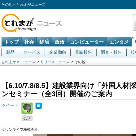
その他 – とれまがニュース
トップ
社会
経済
政治
コンピューター
エンタメ
製品
サービス
企業動向
業績報告
調査・報告
技
とれまが
>
ニュース
>
リリースニュース
> その他
【6.10/7.8/8.5】建設業界向け「外国
ンセミナー（全3回）開催のご案内
ツイート
タウンライフ株式会社