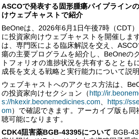
ASCOで発表する固形腫瘍パイプライン
けウェブキャストで紹介
BeOneは、2026年6月1日午後7時（CDT
に投資家向けウェブキャストを開催しま
は、専門医による臨床解説を交え、ASC
瘍の主要プログラムを紹介し、BeOneの
トフォリオの進捗状況を共有するととも
成長を支える戦略と実行能力について説
ウェブキャストへのアクセス方法は、Be
の投資家向けセクション（
http://ir.beone
s://hkexir.beonemedicines.com
、
https://s
om
）で確認できます。アーカイブ版も同
聴可能になります。
CDK4阻害薬BGB-43395について
BGB-