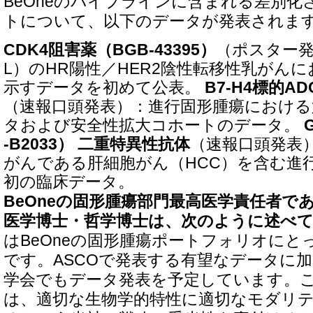
BeOneのパイプラインに含まれる差別化
トについて、以下のデータが発表されま
CDK4阻害薬（BGB-43395）
（ポスター発
L）のHR陽性／HER2陰性転移性乳がん
示すデータを初めて公表。
B7-H4標的AD
（速報口頭発表）：進行固形腫瘍における
タおよび安全性拡大コホートのデータ。
-B2033）
二重特異性抗体
（速報口頭発表
がんである肝細胞がん（HCC）を含む進
初の臨床データ。
BeOneの固形腫瘍部門最高医学責任者で
医学博士・哲学博士は、次のように述べ
はBeOneの固形腫瘍ポートフォリオにと
です。ASCOで発表する有望なデータに
学会でもデータ発表を予定しています。
は、適切な生物学的特性に適切なモダリ