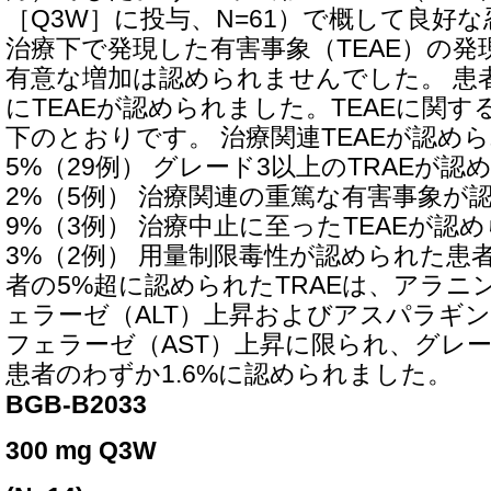
［Q3W］に投与、N=61）で概して良好
治療下で発現した有害事象（TEAE）の発
有意な増加は認められませんでした。 患者の
にTEAEが認められました。TEAEに関
下のとおりです。 治療関連TEAEが認めら
5%（29例） グレード3以上のTRAEが認
2%（5例） 治療関連の重篤な有害事象が認
9%（3例） 治療中止に至ったTEAEが認め
3%（2例） 用量制限毒性が認められた患者：
者の5%超に認められたTRAEは、アラニ
ェラーゼ（ALT）上昇およびアスパラギ
フェラーゼ（AST）上昇に限られ、グレ
患者のわずか1.6%に認められました。
BGB-B2033
300 mg Q3W