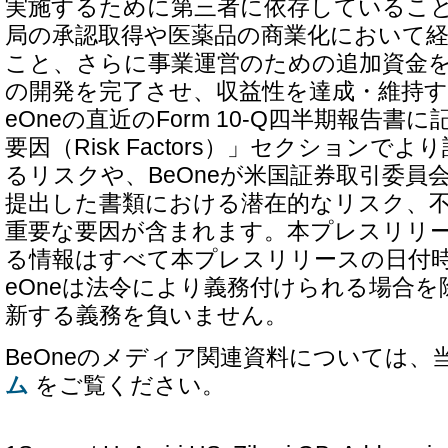
実施するために第三者に依存していること、
局の承認取得や医薬品の商業化において
こと、さらに事業運営のための追加資金
の開発を完了させ、収益性を達成・維持す
eOneの直近のForm 10-Q四半期報告
要因（Risk Factors）」セクションで
るリスクや、BeOneが米国証券取引委員
提出した書類における潜在的なリスク、
重要な要因が含まれます。本プレスリリ
る情報はすべて本プレスリリースの日付
eOneは法令により義務付けられる場合
新する義務を負いません。
BeOneのメディア関連資料については、
ム
をご覧ください。