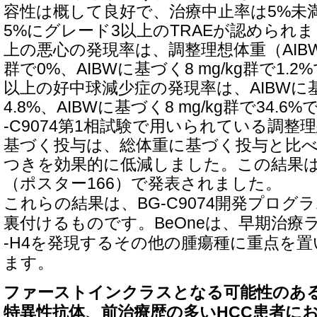
容性は概して良好で、治療中止率は5%未満
5%にグレード3以上のTRAEが認められ
上の悪心の発現率は、調整理想体重（AIBW）
群で0%、AIBWに基づく8 mg/kg群で1.
以上の好中球減少症の発現率は、AIBWに基づ
4.8%、AIBWに基づく8 mg/kg群で34.
-C9074第1相試験で用いられている調整理
基づく投与は、総体重に基づく投与と比
つきを効果的に低減しました。この結果は
（ポスター166）で発表されました。
これらの結果は、BG-C9074開発プロ
裏付けるものです。BeOneは、早期治療
-H4を発現するその他の腫瘍種に重点を
ます。
ファーストインクラスとなる可能性のあるGP
特異性抗体、前治療歴の多いHCC患者に