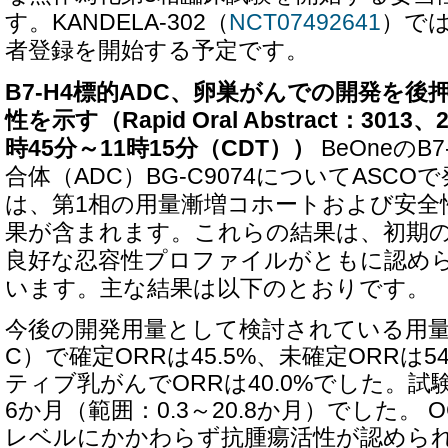
す。KANDELA-302（
NCT07492641
）では
者登録を開始する予定です。
B7-H4標的ADC、卵巣がんでの開発を
性を示す（Rapid Oral Abstract：3013
時45分～11時15分（CDT））
BeOneのB
合体（ADC）BG-C9074についてASC
は、第1相の用量漸増コホートおよび安全
果が含まれます。これらの結果は、初期
良好な忍容性プロファイルがともに認め
います。主な結果は以下のとおりです。
今後の開発用量として検討されている用量
C）で確定ORRは45.5%、未確定ORRは5
ティブ乳がんでORRは40.0%でした。試
6か月（範囲：0.3～20.8か月）でした。 O
レベルにかかわらず抗腫瘍活性が認められ