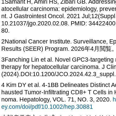
1Samant H, Amiri HS, Zibari GB. Addressin
atocellular carcinoma: epidemiology, pre
nt. J Gastrointest Oncol. 2021 Jul;12(Suppl
10.21037/jgo.2020.02.08. PMID: 344224
80.
2National Cancer Institute. Surveillance, 
Results (SEER) Program. 2026年4月閲覧
3Fanching Lin et al. Novel GPC3-targeting
therapy for hepatocellular carcinoma. J Cl
(2024).DOI:10.1200/JCO.2024.42.3_suppl
4 Kim DY et al. 4-1BB Delineates Distinct Ac
hausted Tumor-Infiltrating CD8+ T Cells in 
noma. Hepatology, VOL. 71, NO. 3, 2020.
h
ey.com/doi/pdf/10.1002/hep.30881