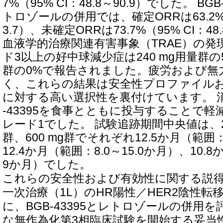
7%（95% CI：48.8～90.9）でした。 BGB-
トロゾールの併用では、確定ORRは63.2%（9
3.7）、未確定ORRは73.7%（95% CI：4
血液学的治療関連有害事象（TRAE）の発
ド3以上の好中球減少症は240 mg用量群の5.
群の0%で報告されました。疲労および無
く、これらの結果は安全性プロファイルお
に対する高い選択性を裏付けています。 消
-43395を食事とともに投与することで
レード1でした。 試験追跡期間中央値は、240
群、600 mg群でそれぞれ12.5か月（範囲：
12.4か月（範囲：8.0～15.0か月）、10.8
9か月）でした。
これらの安全性および有効性に関する説
一次治療（1L）のHR陽性／HER2陰性転
に、BGB-43395とレトロゾールの併用
な無作為化第3相臨床試験を開始する妥当