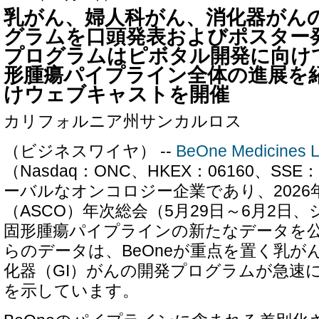
乳がん、婦人科がん、消化器がん
グラムを口頭発表およびポスター
プログラムはピボタル開発に向け
形腫瘍パイプライン全体の進展を
けウェブキャストを開催
カリフォルニア州サンカルロス
（ビジネスワイヤ） --
BeOne Medicines L
（Nasdaq：ONC、HKEX：06160、SSE
ーバルなオンコロジー企業であり、2026
（ASCO）年次総会（5月29日～6月2日
固形腫瘍パイプラインの新たなデータを
らのデータは、BeOneが重点を置く乳が
化器（GI）がんの開発プログラムが急速
を示しています。