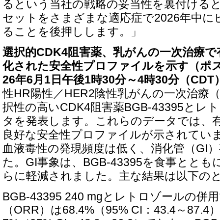
るという当社の戦略の妥当性を裏付ける
セットをさまざまな適応症で2026年中
ることを後押しします。」
選択的CDK4阻害薬、乳がんの一次治療
化された安全性プロファイルを示す（ポスタ
26年6月1日午後1時30分～4時30分（CD
性HR陽性／HER2陰性乳がんの一次治療
択性の高いCDK4阻害薬BGB-43395と
タを発表します。これらのデータでは、
良好な安全性プロファイルが示されてい
血液毒性の発現頻度は低く、消化管（GI
た。GI事象は、BGB-43395を食事とと
らに軽減されました。主な結果は以下の
BGB-43395 240 mgとレトロゾールの
（ORR）は68.4%（95% CI：43.4～87.