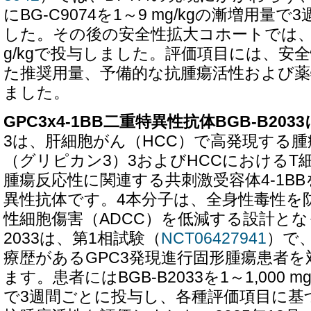
にBG-C9074を1～9 mg/kgの漸増用量
した。その後の安全性拡大コホートでは、BG-
g/kgで投与しました。評価項目には、安
た推奨用量、予備的な抗腫瘍活性および薬
ました。
GPC3x4-1BB二重特異性抗体BGB-B20
3は、肝細胞がん（HCC）で高発現する腫
（グリピカン3）3およびHCCにおけるT
腫瘍反応性に関連する共刺激受容体4-1B
異性抗体です。4本分子は、全身性毒性を
性細胞傷害（ADCC）を低減する設計となっ
2033は、第1相試験（
NCT06427941
）で
療歴があるGPC3発現進行固形腫瘍患者
ます。患者にはBGB-B2033を1～1,000
で3週間ごとに投与し、各種評価項目に基