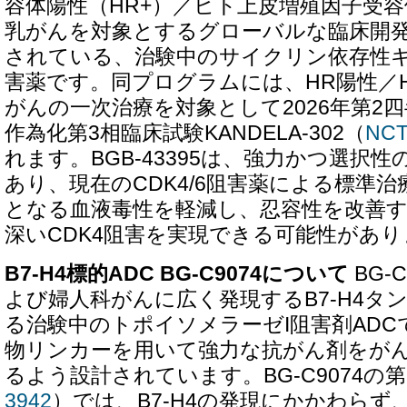
容体陽性（HR+）／ヒト上皮増殖因子受容体
乳がんを対象とするグローバルな臨床開
されている、治験中のサイクリン依存性キ
害薬です。同プログラムには、HR陽性／H
がんの一次治療を対象として2026年第2
作為化第3相臨床試験KANDELA-302（
NCT
れます。BGB-43395は、強力かつ選択性
あり、現在のCDK4/6阻害薬による標準
となる血液毒性を軽減し、忍容性を改善
深いCDK4阻害を実現できる可能性があり
B7-H4標的ADC BG-C9074について
BG-
よび婦人科がんに広く発現するB7-H4タ
る治験中のトポイソメラーゼI阻害剤AD
物リンカーを用いて強力な抗がん剤をが
るよう設計されています。BG-C9074の
3942
）では、B7-H4の発現にかかわらず