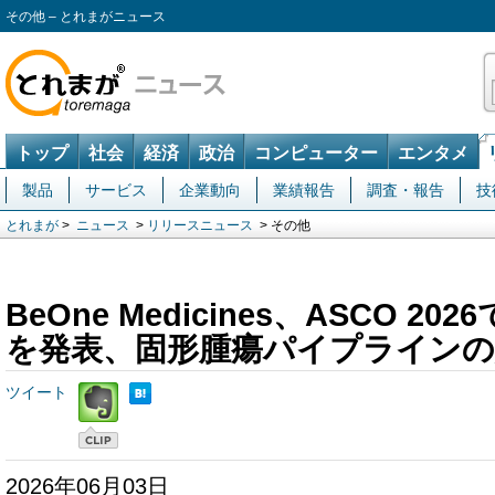
その他 – とれまがニュース
トップ
社会
経済
政治
コンピューター
エンタメ
製品
サービス
企業動向
業績報告
調査・報告
技
とれまが
>
ニュース
>
リリースニュース
> その他
BeOne Medicines、ASCO 2
を発表、固形腫瘍パイプラインの
ツイート
2026年06月03日