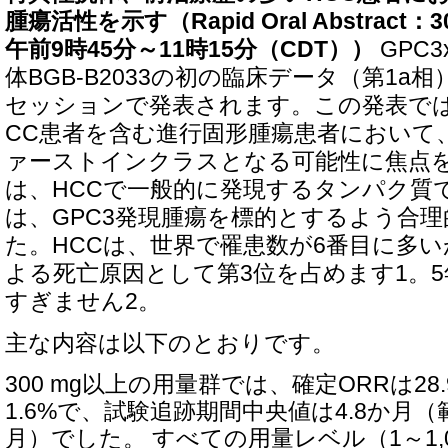
腫瘍活性を示す（Rapid Oral Abstract：
午前9時45分～11時15分（CDT））
GPC
体BGB-B2033の初の臨床データ（第1a
セッションで発表されます。この発表で
CC患者を含む進行固形腫瘍患者において
ァーストインクラスとなる可能性に焦点を
は、HCCで一般的に発現するタンパク質です。
は、GPC3発現腫瘍を標的とするよう合
た。HCCは、世界で罹患数が6番目に多
よる死亡原因として第3位を占めます1。5
すぎません2。
主な内容は以下のとおりです。
300 mg以上の用量群では、確定ORRは28
1.6%で、試験追跡期間中央値は4.8か月（範囲
月）でした。 すべての用量レベル（1～1,0