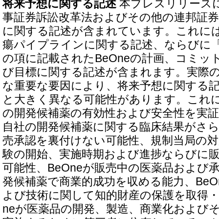
将来予想に関する記述
本プレスリリースに
事証券訴訟改革法およびその他の連邦証
に関する記述が含まれています。これには、
瘍パイプラインに関する記述、ならびに「B
の項に記載されたBeOneの計画、コミッ
び目標に関する記述が含まれます。実際
な重要な要因により、将来予想に関する
と大きく異なる可能性があります。これには
の開発候補薬の有効性および安全性を実
自社の開発候補薬に関する臨床結果がさ
売承認を裏付けない可能性、規制当局の
験の開始、実施時期および進捗ならびに
可能性、BeOneが販売中の医薬品および
発候補薬で商業的成功を収める能力、BeO
よび技術に関して知的財産の保護を取得・
neが医薬品の開発、製造、商業化および