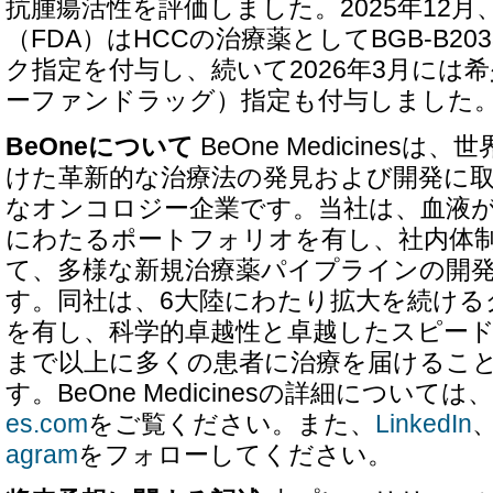
抗腫瘍活性を評価しました。2025年12
（FDA）はHCCの治療薬としてBGB-B2
ク指定を付与し、続いて2026年3月には
ーファンドラッグ）指定も付与しました
BeOneについて
BeOne Medicines
けた革新的な治療法の発見および開発に
なオンコロジー企業です。当社は、血液
にわたるポートフォリオを有し、社内体
て、多様な新規治療薬パイプラインの開
す。同社は、6大陸にわたり拡大を続ける
を有し、科学的卓越性と卓越したスピー
まで以上に多くの患者に治療を届けるこ
す。BeOne Medicinesの詳細については、
es.com
をご覧ください。また、
LinkedIn
agram
をフォローしてください。