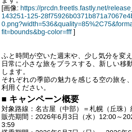
ます。
[画像:
https://prcdn.freetls.fastly.net/rele
143251-125-28f75926b0371b871a7067e4
0.png?width=536&quality=85%2C75&form
fit=bounds&bg-color=fff
]
ふと時間が空いた週末や、少し気分を変
日常に小さな旅をプラスする、新しい移
します。
それぞれの季節の魅力を感じる空の旅を
利用ください。
■ キャンペーン概要
対象路線：名古屋（中部）＝札幌（丘珠）
販売期間：2026年6月3日（水）12:00～20
3:59