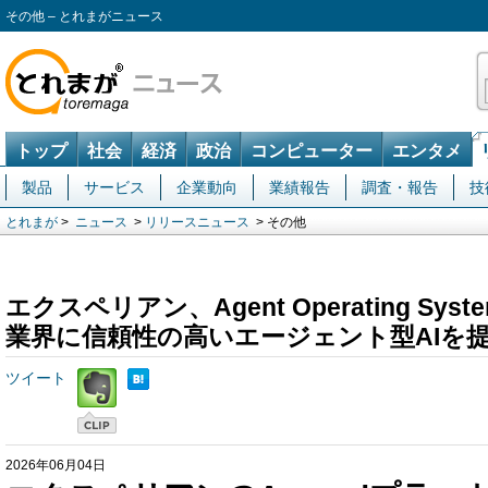
その他 – とれまがニュース
トップ
社会
経済
政治
コンピューター
エンタメ
製品
サービス
企業動向
業績報告
調査・報告
技
とれまが
>
ニュース
>
リリースニュース
> その他
エクスペリアン、Agent Operating S
業界に信頼性の高いエージェント型AIを
ツイート
2026年06月04日