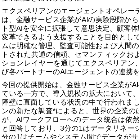
エクスペリアンのエージェントオペレー
は、金融サービス企業がAIの実験段階か
ト型AIを安全に拡張して意思決定、顧客
変革できるよう支援することを目的とし
ムは明確な管理、監査可能性および人間
トされた共通の信頼、セマンティックお
ションレイヤーを通じてエクスペリアン
び各パートナーのAIエージェントの連携
今回の提供開始は、金融サービス企業がA
ている一方で、導入規模の拡大において
障壁に直面している状況の中で行われま
ンの新たな調査*によると、世界の企業のほ
が、AIワークフローへのデータ統合は依
と回答しており、3分の1はデータリネー
分の1はチームやシステム間でデータが