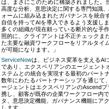
は、まさにこのために構築されました。
高度な分析、意思決定に関する専門知識、A
ォームに組み込まれたガバナンスを統合
自信を持ってAIを導入できるよう支援し
多くの組織が現在頼っている断片的な手
照的に、クライアントは不正チェックま
た主要な融資ワークフローをリアルタイ
が可能になります。」
ServiceNow
は、ビジネス変革を支えるAI
であり、エクスペリアンのエージェント
ステムとの統合を実現する最初のパート
数年にわたるパートナーシップを通じて、Ser
ージェントはエクスペリアンのAscend
携し、顧客が既存の企業ワークフロー内
タ、意思決定機能、ガバナンス機能にア
します。