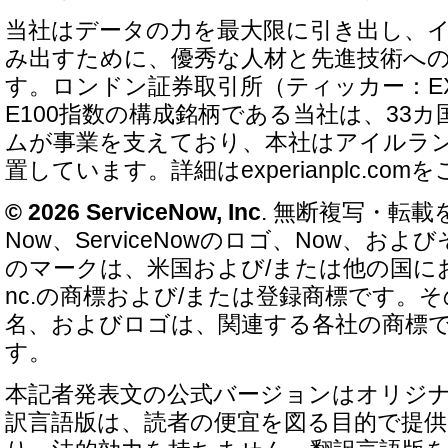
当社はデータの力を最大限に引き出し、
み出すために、優秀な人材と先進技術へ
す。ロンドン証券取引所（ティッカー：EX
E100指数の構成銘柄である当社は、33カ国
ムが事業を支えており、本社はアイルラ
置しています。詳細はexperianplc.co
© 2026 ServiceNow, Inc
. 無断複写・転載を
Now、ServiceNowのロゴ、Now、およびそ
のマークは、米国および/または他の国におけるSe
nc.の商標および/または登録商標です。
名、およびロゴは、関連する各社の商標
す。
本記者発表文の公式バージョンはオリジ
訳言語版は、読者の便宜を図る目的で提