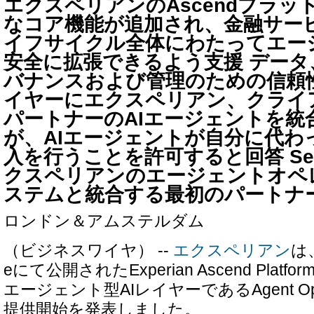
エクスペリアンのAscendプラッ
なコア機能が追加され、金融サー
イフサイクル全体にわたってエージ
安全に拡張できるよう支援 データ
バナンスおよび管理のための信頼
イヤーにエクスペリアン、クライ
パートナーのAIエージェントを統合
が、AIエージェントが自分に代わ
入を行うことを許可すると回答 Ser
クスペリアンのエージェントオペ
ステムと統合する最初のパートナ
ロンドン＆アムステルダム
（ビジネスワイヤ） --
エクスペリアン
は、
eにて公開されたExperian Ascend Plat
エージェント型AIレイヤーであるAgent Opera
提供開始を発表しました。