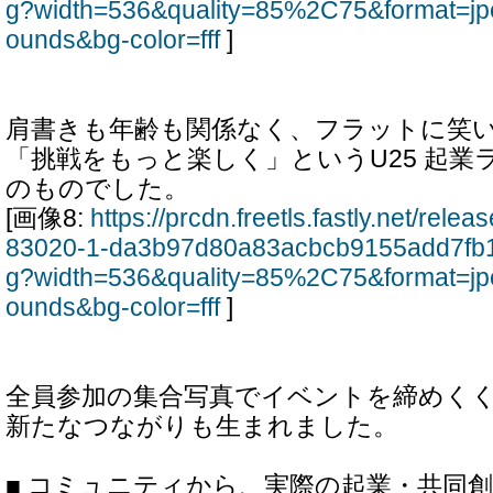
g?width=536&quality=85%2C75&format=jp
ounds&bg-color=fff
]
肩書きも年齢も関係なく、フラットに笑
「挑戦をもっと楽しく」というU25 起業
のものでした。
[画像8:
https://prcdn.freetls.fastly.net/rel
83020-1-da3b97d80a83acbcb9155add7fb1
g?width=536&quality=85%2C75&format=jp
ounds&bg-color=fff
]
全員参加の集合写真でイベントを締めく
新たなつながりも生まれました。
■ コミュニティから、実際の起業・共同