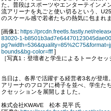
た。普段はスポーツやエンターテインメ
流アリーナを丸ごと使い切るという、U25
のスケール感で若者たちの熱気に包まれ
[画像1:
https://prcdn.freetls.fastly.net/rel
83020-1-b8501b3ad7e64470123045dae00
pg?width=536&quality=85%2C75&format=j
bounds&bg-color=fff
]
［写真1：登壇者と学生によるトークセッ
当日は、各界で活躍する経営者3名が登壇
アリーナのフロアに椅子を並べ、学生た
クセッションを展開しました。
株式会社KWAVE 松本 晃平 氏