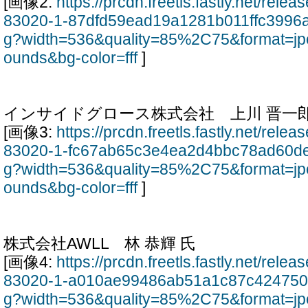
[画像2:
https://prcdn.freetls.fastly.net/rel
83020-1-87dfd59ead19a1281b011ffc3996a
g?width=536&quality=85%2C75&format=jp
ounds&bg-color=fff
]
インサイドグロース株式会社 上川 晋一郎
[画像3:
https://prcdn.freetls.fastly.net/rel
83020-1-fc67ab65c3e4ea2d4bbc78ad60de
g?width=536&quality=85%2C75&format=jp
ounds&bg-color=fff
]
株式会社AWLL 林 恭輝 氏
[画像4:
https://prcdn.freetls.fastly.net/rel
83020-1-a010ae99486ab51a1c87c424750
g?width=536&quality=85%2C75&format=jp