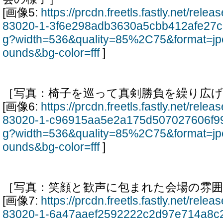
[画像5:
https://prcdn.freetls.fastly.net/rel
83020-1-3f6e298adb3630a5cbb412afe27c
g?width=536&quality=85%2C75&format=jp
ounds&bg-color=fff
]
［写真：椅子を巡って真剣勝負を繰り広
[画像6:
https://prcdn.freetls.fastly.net/rel
83020-1-c96915aa5e2a175d507027606f99
g?width=536&quality=85%2C75&format=jp
ounds&bg-color=fff
]
［写真：笑顔と歓声に包まれた会場の雰囲
[画像7:
https://prcdn.freetls.fastly.net/rel
83020-1-6a47aaef2592222c2d97e714a8c2