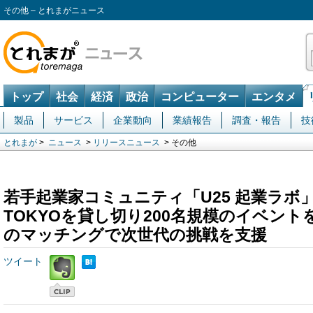
その他 – とれまがニュース
トップ
社会
経済
政治
コンピューター
エンタメ
製品
サービス
企業動向
業績報告
調査・報告
技
とれまが
>
ニュース
>
リリースニュース
> その他
若手起業家コミュニティ「U25 起業ラボ」、T
TOKYOを貸し切り200名規模のイベン
のマッチングで次世代の挑戦を支援
ツイート