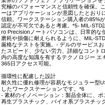
業界のソフトウェア アプリケーションを
究極のパフォーマンスと信頼性を確保。
ーはアプリケーションが意図したとおり
信頼。ワークステーション購入者の85%が
認定が不可欠であると考慮。*5- MIL-STD試
ro Precisionノートパソコンは、日常
磨耗や損傷に耐えられるように、MIL-STD
厳格なテストを実施。- デルのサービス
たスピード、少ない労力、詳細なコント
内の高度な知識を有するテクノロジー エ
365日アクセス可能。
循環性に配慮した設計
耐久性に優れ修理が容易なモジュラー型US
したワークステーションです。*6
- 素材のイノベーション：製品全体に、
再生プラスチック、バイオ系プラスチッ