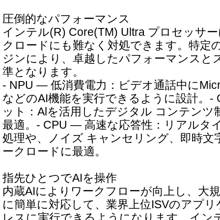
圧倒的なパフォーマンス
インテル(R) Core(TM) Ultra プロ
クロードにも難なく対処できます。特定
ジンにより、卓越したパフォーマンスと
準となります。
- NPU ― 低消費電力：ビデオ通話中にMicrosoft 
などのAI機能を実行できるように設計。- G
ット：Alを活用したデジタル コンテン
最適。- CPU ― 高速な応答性：リアル
処理や、ノイズ キャンセリング、即時文字
ークロードに最適。
指先ひとつでAIを操作
内蔵AIによりワークフローが向上し、大
に簡単に対応して、業界上位ISVのアプ
レスに実行できるようになります。インテル Co