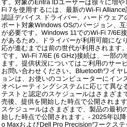
す。対象のEntra IDユーザーは徐々に増や
Fi 7を使用するには、最新のWi-Fi Alliance
認証デバイス ドライバー、ハードウェア
ポート対象Windows OSのバージョン
が必要です。Windows 11でのWi-Fi 7/6E
があるため、ドライバーが利用可能にな
応が進むまでは前の世代が利用されます
です。Wi-Fi 7/6E (6 GHz)接続は、
ます。提供状況についてはご利用のサービ
お問い合わせください。Bluetoothワイ
ョンは、お使いのコンピューターにイン
オペレーティングシステムに応じて異なる
テストと認定のスケジュールはさまざま
売後、提供を開始した時点で公開されます
スケジュールはさまざまで、製品の最初
始した時点で公開されます。- 2025年以降に
o MaxおよびDell Pro Precisionワ