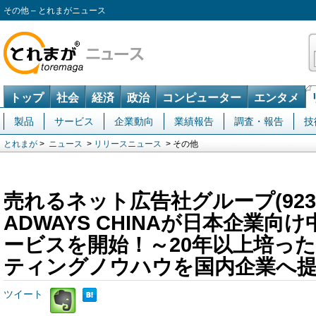
その他 – とれまがニュース
トップ
社会
経済
政治
コンピューター
エンタメ
製品
サービス
企業動向
業績報告
調査・報告
技
とれまが
>
ニュース
>
リリースニュース
> その他
売れるネット広告社グループ(923
ADWAYS CHINAが日本企業向
ービスを開始！～20年以上培っ
ティングノウハウを国内企業へ
ツイート