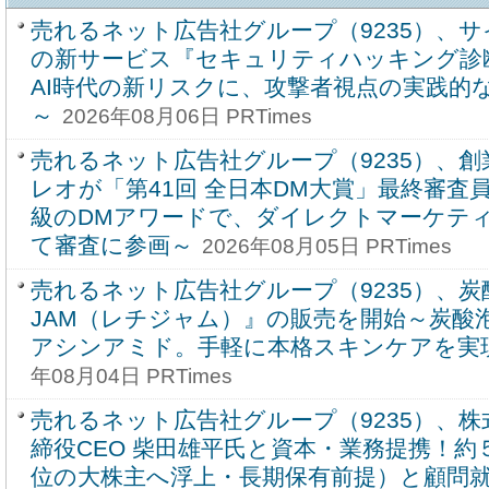
売れるネット広告社グループ（9235）、
の新サービス『セキュリティハッキング診
AI時代の新リスクに、攻撃者視点の実践的
～
2026年08月06日 PRTimes
売れるネット広告社グループ（9235）、創
レオが「第41回 全日本DM大賞」最終審査
級のDMアワードで、ダイレクトマーケテ
て審査に参画～
2026年08月05日 PRTimes
売れるネット広告社グループ（9235）、炭
JAM（レチジャム）』の販売を開始～炭酸
アシンアミド。手軽に本格スキンケアを実
年08月04日 PRTimes
売れるネット広告社グループ（9235）、株式会
締役CEO 柴田雄平氏と資本・業務提携！約
位の大株主へ浮上・長期保有前提）と顧問就