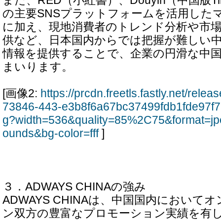
また、RED（小紅書）、Douyin（中国版Tik
の主要SNSプラットフォームを活用した
に加え、現地消費者のトレンド分析や市
供など、日本国内からでは把握が難しい
情報を提供することで、企業の円滑な中
まいります。
[画像2:
https://prcdn.freetls.fastly.net/rel
73846-443-e3b8f6a67bc37499fdb1fde97f7
g?width=536&quality=85%2C75&format=jp
ounds&bg-color=fff
]
３．ADWAYS CHINAの強み
ADWAYS CHINAは、中国国内におい
ン双方の豊富なプロモーション実績を有