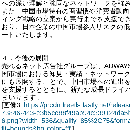
への深い理解と強固なネットワークを強
また、中国市場特有の商習慣や消費者動
ィング戦略の立案から実行までを支援で
おり、日本企業の中国市場参入リスクの
ートいたします。
４．今後の展開
売れるネット広告社グループは、ADWAYS
国市場における知見・実績・ネットワー
にも展開することで、中国市場への進出
を支援するとともに、新たな成長ドライ
まいります。
[画像3:
https://prcdn.freetls.fastly.net/rel
73846-443-e3b5ce88f49ab94c339124da5
6.png?width=536&quality=85%2C75&form
fit=bounds&bg-color=fff
]