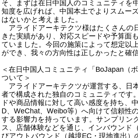
そ、まずは在日中国人のコミュニティを
知度を広げれば、中国本土でよりスムー
はないかと考えました。
アライドアーキテクツ様はたくさんの日
きた実績があり、対応スピードや予算面
ていました。今回の施策によって想定以
ができ、我々の方向性は正しかったと確
＜在日中国人コミュニティ「BoJapan
ついて＞
アライドアーキテクツが運営する、日本
者で構成された独自のコミュニティです
ドや商品情報に対して高い感度を持ち、中国
D、WeChat、Weibo等）へ向けて信頼
する影響力を持っています。サンプリン
ス、店舗体験などを通じ、インバウンド
びアウトバウンド（越境EC・現地進出）