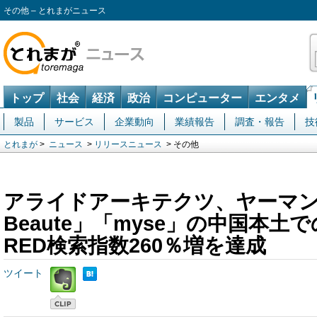
その他 – とれまがニュース
トップ
社会
経済
政治
コンピューター
エンタメ
製品
サービス
企業動向
業績報告
調査・報告
技
とれまが
>
ニュース
>
リリースニュース
> その他
アライドアーキテクツ、ヤーマン傘
Beaute」「myse」の中国本土
RED検索指数260％増を達成
ツイート