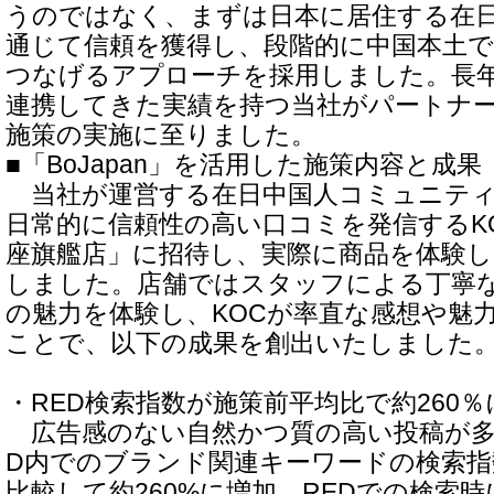
うのではなく、まずは日本に居住する在
通じて信頼を獲得し、段階的に中国本土で
つなげるアプローチを採用しました。長
連携してきた実績を持つ当社がパートナ
施策の実施に至りました。
■「BoJapan」を活用した施策内容と成果
当社が運営する在日中国人コミュニティ「B
日常的に信頼性の高い口コミを発信するK
座旗艦店」に招待し、実際に商品を体験
しました。店舗ではスタッフによる丁寧
の魅力を体験し、KOCが率直な感想や魅力
ことで、以下の成果を創出いたしました
・RED検索指数が施策前平均比で約260％
広告感のない自然かつ質の高い投稿が多
D内でのブランド関連キーワードの検索指
比較して約260%に増加。REDでの検索時