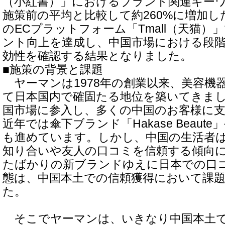
（小紅書）」におけるブランド関連キー
施策前の平均と比較して約260%に増加
のECプラットフォーム「Tmall（天猫）
ント向上を達成し、中国市場における段
効性を確認する結果となりました。
■施策の背景と課題
ヤーマンは1978年の創業以来、美容機
て日本国内で確固たる地位を築いてきました
国市場に参入し、多くの中国のお客様に
近年では傘下ブランド「Hakase Beaute
も進めています。しかし、中国の生活者は
知り合いや友人の口コミを信頼する傾向
たばかりの新ブランドゆえに日本での口
態は、中国本土での信頼獲得において課
た。
そこでヤーマンは、いきなり中国本土で