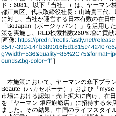
ド：6081、以下「当社」）は、ヤーマン
都江東区、代表取締役社長：山崎貴三代、
に対し、当社が運営する日本有数の在日
「BoJapan（ボージャパン）」を活用
策を実施し、RED検索指数260％増に貢
[画像:
https://prcdn.freetls.fastly.net/rele
8547-392-144b389016f5d1815e442407e6a
g?width=536&quality=85%2C75&format=jp
ounds&bg-color=fff
]
本施策において、ヤーマンの傘下ブランド
Beaute（ハカセボーテ）」および「my
市場における認知・売上拡大に向け、在日
を「ヤーマン 銀座旗艦店」に招待する来
ました。その結果、中国のライフスタイル共