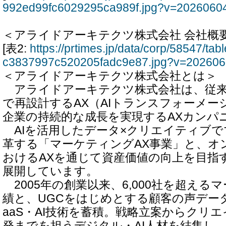
992ed99fc6029295ca989f.jpg?v=2026060
＜アライドアーキテクツ株式会社 会社概
[表2:
https://prtimes.jp/data/corp/58547/t
c3837997c520205fadc9e87.jpg?v=20260
＜アライドアーキテクツ株式会社とは＞
アライドアーキテクツ株式会社は、従来
で再設計するAX（AIトランスフォーメー
企業の持続的な成長を実現するAXカンパ
AIを活用したデータ×クリエイティブで
革する「マーケティングAX事業」と、オ
おけるAXを通じて資産価値の向上を目指
展開しています。
2005年の創業以来、6,000社を超える
績と、UGCをはじめとする顧客の声デー
aaS・AI技術を蓄積。戦略立案からクリ
発までを担うデジタル・AI人材を結集し