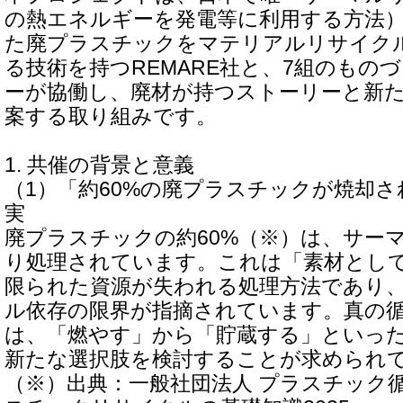
の熱エネルギーを発電等に利用する方法
た廃プラスチックをマテリアルリサイク
る技術を持つREMARE社と、7組のもの
ーが協働し、廃材が持つストーリーと新
案する取り組みです。
1. 共催の背景と意義
（1）「約60%の廃プラスチックが焼却
実
廃プラスチックの約60%（※）は、サー
り処理されています。これは「素材とし
限られた資源が失われる処理方法であり
ル依存の限界が指摘されています。真の
は、「燃やす」から「貯蔵する」といっ
新たな選択肢を検討することが求められ
（※）出典：一般社団法人 プラスチック