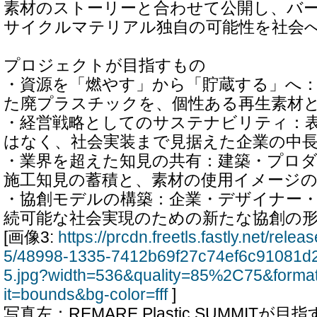
素材のストーリーと合わせて公開し、バ
サイクルマテリアル独自の可能性を社会
プロジェクトが目指すもの
・資源を「燃やす」から「貯蔵する」へ
た廃プラスチックを、個性ある再生素材
・経営戦略としてのサステナビリティ：
はなく、社会実装まで見据えた企業の中
・業界を超えた知見の共有：建築・プロ
施工知見の蓄積と、素材の使用イメージの
・協創モデルの構築：企業・デザイナー
続可能な社会実現のための新たな協創の
[画像3:
https://prcdn.freetls.fastly.net/rel
5/48998-1335-7412b69f27c74ef6c91081d
5.jpg?width=536&quality=85%2C75&forma
it=bounds&bg-color=fff
]
写真左：REMARE Plastic SUMMI