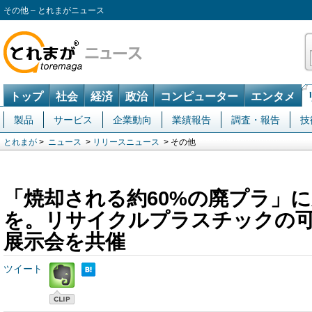
その他 – とれまがニュース
トップ
社会
経済
政治
コンピューター
エンタメ
製品
サービス
企業動向
業績報告
調査・報告
技
とれまが
>
ニュース
>
リリースニュース
> その他
「焼却される約60%の廃プラ」
を。リサイクルプラスチックの
展示会を共催
ツイート