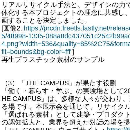
リアルリサイクル手法と、デザインの力
体化する本プロジェクトの理念に共感し
画することを決定しました。
[画像2:
https://prcdn.freetls.fastly.net/rel
5/48998-1335-088a8dc437051c2542b99a
4.png?width=536&quality=85%2C75&form
fit=bounds&bg-color=fff
]
再生プラスチック素材のサンプル
（3）「THE CAMPUS」が果たす役割
「働く・暮らす・学ぶ」の実験場として20
HE CAMPUS」は、多様な人々が交わり
る場です。本展示会を通じて、リサイク
「選ばれる素材」として建築・プロダク
の認知拡大と、業界を超えた対話の場を