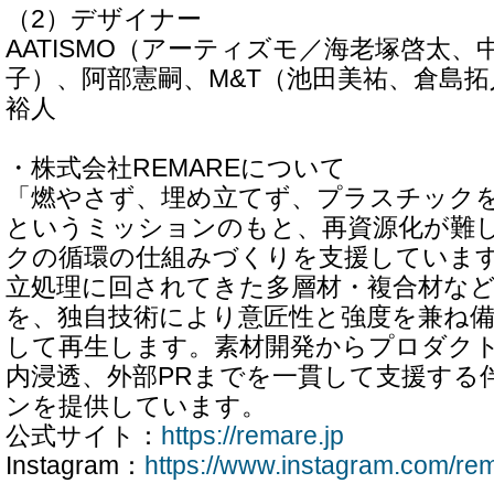
（2）デザイナー
AATISMO（アーティズモ／海老塚啓太
子）、阿部憲嗣、M&T（池田美祐、倉島
裕人
・株式会社REMAREについて
「燃やさず、埋め立てず、プラスチック
というミッションのもと、再資源化が難
クの循環の仕組みづくりを支援していま
立処理に回されてきた多層材・複合材な
を、独自技術により意匠性と強度を兼ね
して再生します。素材開発からプロダク
内浸透、外部PRまでを一貫して支援する
ンを提供しています。
公式サイト：
https://remare.jp
Instagram：
https://www.instagram.com/rem