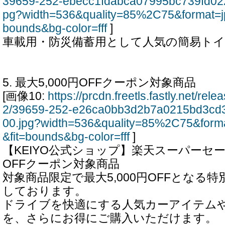
39659-252-ebecc1fdabca07995bc739fd02
pg?width=536&quality=85%2C75&format=j
bounds&bg-color=fff
]
車載用・防災備蓄用として人気の簡易トイレ 
5. 最大5,000円OFFクーポン対象商品
[画像10:
https://prcdn.freetls.fastly.net/re
2/39659-252-e26ca0bb3d2b7a0215bd3cd
00.jpg?width=536&quality=85%2C75&form
&fit=bounds&bg-color=fff
]
【KEIYO公式ショップ】楽天スーパーセール
OFFクーポン対象商品
対象商品限定で最大5,000円OFFとなる
しております。
ドライブを快適にする人気カーアイテム
を、さらにお得にご購入いただけます。