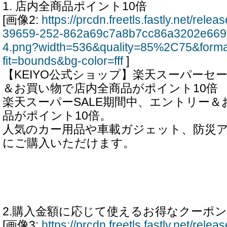
1. 店内全商品ポイント10倍
[画像2:
https://prcdn.freetls.fastly.net/rel
39659-252-862a69c7a8b7cc86a3202e669
4.png?width=536&quality=85%2C75&form
fit=bounds&bg-color=fff
]
【KEIYO公式ショップ】楽天スーパーセ
＆お買い物で店内全商品がポイント10倍
楽天スーパーSALE期間中、エントリー＆
品がポイント10倍。
人気のカー用品や車載ガジェット、防災
にご購入いただけます。
2.購入金額に応じて使えるお得なクーポン
[画像3:
https://prcdn.freetls.fastly.net/rel