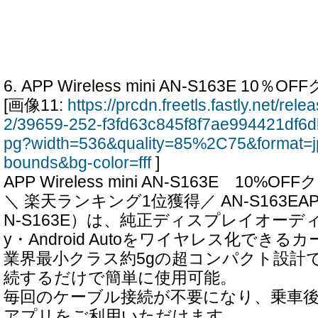
6. APP Wireless mini AN-S163E 10
[画像11:
https://prcdn.freetls.fastly.net/re
2/39659-252-f3fd63c845f8f7ae994421df6
pg?width=536&quality=85%2C75&format=j
bounds&bg-color=fff
]
APP Wireless mini AN-S163E 10%O
＼ 楽天ランキング1位獲得／ AN-S163EAPP W
N-S163E）は、純正ディスプレイオーディオのA
y・Android Autoをワイヤレス化でき
業界最小クラス約5gの超コンパクト設計で
続するだけで簡単に使用可能。
毎回のケーブル接続が不要になり、乗車
アプリをご利用いただけます。