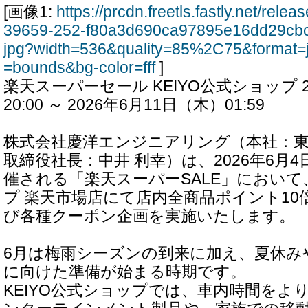
[画像1:
https://prcdn.freetls.fastly.net/rel
39659-252-f80a3d690ca97895e16dd29cb
jpg?width=536&quality=85%2C75&format=
=bounds&bg-color=fff
]
楽天スーパーセール KEIYO公式ショップ 2
20:00 ～ 2026年6月11日（木）01:59
株式会社慶洋エンジニアリング（本社：東
取締役社長：中井 利幸）は、2026年6月4日
催される「楽天スーパーSALE」において、
プ 楽天市場店にて店内全商品ポイント1
び各種クーポン企画を実施いたします。
6月は梅雨シーズンの到来に加え、夏休み
に向けた準備が始まる時期です。
KEIYO公式ショップでは、車内時間をよ