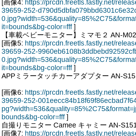
[画像4:
https://prcdn.freetls.fastly.net/rel
39659-252-d790d5dbfa079bbd6301c6e32
0.jpg?width=536&quality=85%2C75&forma
it=bounds&bg-color=fff
]
【車載ベビーモニター】ミマモ２ AN-M02
[画像5:
https://prcdn.freetls.fastly.net/rel
39659-252-9960eb6108b3ddbebd92592cf
0.jpg?width=536&quality=85%2C75&forma
it=bounds&bg-color=fff
]
APPミラータッチカーアダプター AN-S15
[画像6:
https://prcdn.freetls.fastly.net/rel
39659-252-001eecc84b18f69f86ecbad7f6
pg?width=536&quality=85%2C75&format=j
bounds&bg-color=fff
]
自撮りモニター Camee キャミー AN-S15
[画像7:
https://prcdn.freetls.fastly.net/rel