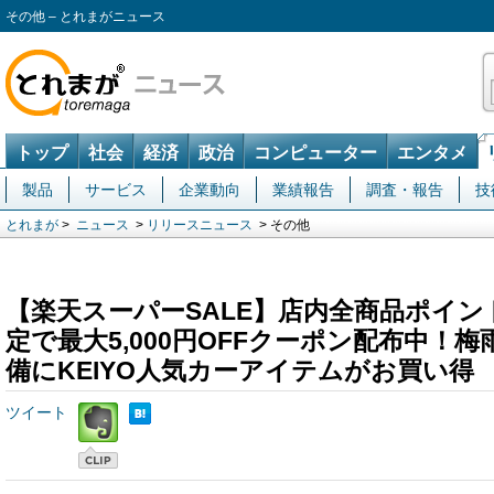
その他 – とれまがニュース
トップ
社会
経済
政治
コンピューター
エンタメ
製品
サービス
企業動向
業績報告
調査・報告
技
とれまが
>
ニュース
>
リリースニュース
> その他
【楽天スーパーSALE】店内全商品ポイン
定で最大5,000円OFFクーポン配布中！
備にKEIYO人気カーアイテムがお買い得
ツイート