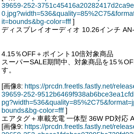
39659-252-3751c45416a20282417d2ca9e
0.jpg?width=536&quality=85%2C75&forma
it=bounds&bg-color=fff
]
ディスプレイオーディオ 10.26インチ AN-
4.15％OFF＋ポイント10倍対象商品
スーパーSALE期間中、対象商品を15％O
す。
[画像8:
https://prcdn.freetls.fastly.net/rel
39659-252-9512b6469f938ab6bce3ea1cfd
pg?width=536&quality=85%2C75&format=j
bounds&bg-color=fff
]
エアタグ＋車載充電 一体型 36W PD対応 AN
[画像9:
https://prcdn.freetls.fastly.net/rel