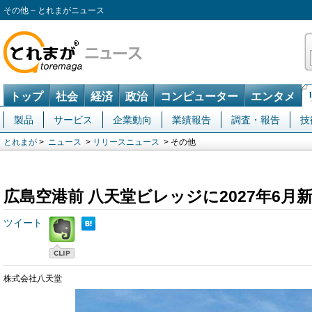
その他 – とれまがニュース
トップ
社会
経済
政治
コンピューター
エンタメ
製品
サービス
企業動向
業績報告
調査・報告
技
とれまが
>
ニュース
>
リリースニュース
> その他
広島空港前 八天堂ビレッジに2027年6月
ツイート
株式会社八天堂