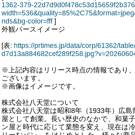
1362-379-22d7d9d0f478c53d15659f2b376
width=536&quality=85%2C75&format=jpeg
nds&bg-color=fff
]
外観パースイメージ
[表:
https://prtimes.jp/data/corp/61362/ta
d7d13a884682cef289f258.jpg?v=2026060
※上記内容はリリース時点の情報であり
ございます。
※画像はイメージです。
株式会社八天堂について
株式会社八天堂は昭和8年（1933年）広
屋として創業。長い歴史のなかで、和菓
ン屋と時代に応じて業態を変え、現在は