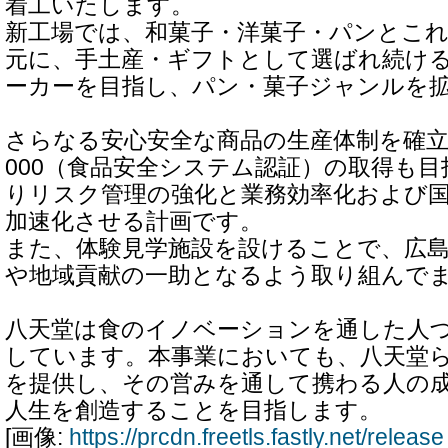
着工いたします。
新工場では、和菓子・洋菓子・パンとこ
元に、手土産・ギフトとして選ばれ続け
ーカーを目指し、パン・菓子ジャンルを
さらなる安心安全な商品の生産体制を確立す
000（食品安全システム認証）の取得も
りリスク管理の強化と業務効率化および
加速化させる計画です。
また、体験見学施設を設けることで、広
や地域貢献の一助となるよう取り組んで
八天堂は食のイノベーションを通した人
しています。本事業においても、八天堂
を提供し、その営みを通して携わる人の
人生を創造することを目指します。
[画像:
https://prcdn.freetls.fastly.net/rele