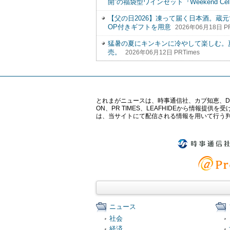
開”の福袋型ワインセット『Weekend Cel
【父の日2026】凍って届く日本酒。蔵
OP付きギフトを用意
2026年06月18日 PR
猛暑の夏にキンキンに冷やして楽しむ。
売。
2026年06月12日 PRTimes
とれまがニュースは、時事通信社、カブ知恵、Digital 
ON、PR TIMES、LEAFHIDEから情
は、当サイトにて配信される情報を用いて行う
ニュース
社会
経済