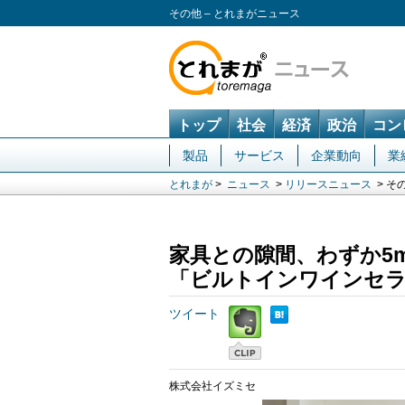
その他 – とれまがニュース
トップ
社会
経済
政治
コン
製品
サービス
企業動向
業
とれまが
>
ニュース
>
リリースニュース
> そ
家具との隙間、わずか5
「ビルトインワインセラ
ツイート
株式会社イズミセ