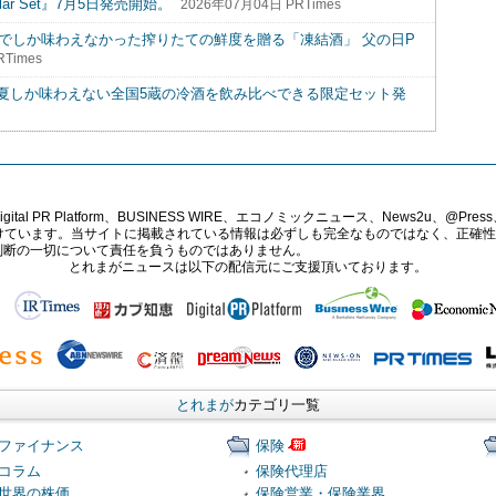
lar Set』7月5日発売開始。
2026年07月04日 PRTimes
元でしか味わえなかった搾りたての鮮度を贈る「凍結酒」 父の日P
Times
夏しか味わえない全国5蔵の冷酒を飲み比べできる限定セット発
PR Platform、BUSINESS WIRE、エコノミックニュース、News2u、@Press、
報提供を受けています。当サイトに掲載されている情報は必ずしも完全なものではなく、正
判断の一切について責任を負うものではありません。
とれまがニュースは以下の配信元にご支援頂いております。
とれまが
カテゴリ一覧
ファイナンス
保険
コラム
保険代理店
世界の株価
保険営業・保険業界