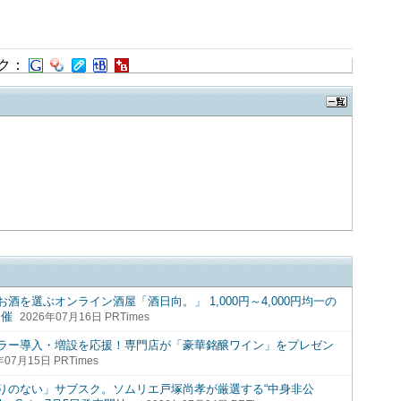
ク：
を選ぶオンライン酒屋「酒日向。」 1,000円～4,000円均一の
開催
2026年07月16日 PRTimes
ラー導入・増設を応援！専門店が「豪華銘醸ワイン」をプレゼン
年07月15日 PRTimes
りのない」サブスク。ソムリエ戸塚尚孝が厳選する“中身非公