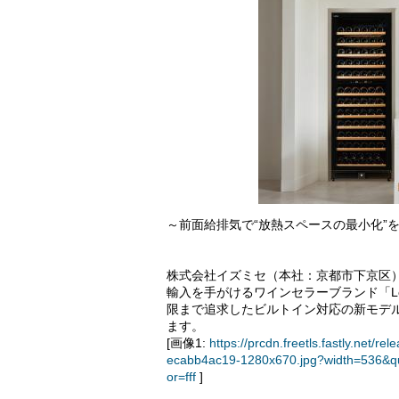
～前面給排気で“放熱スペースの最小化”
株式会社イズミセ（本社：京都市下京区
輸入を手がけるワインセラーブランド「Le
限まで追求したビルトイン対応の新モデル「B
ます。
[画像1:
https://prcdn.freetls.fastly.ne
ecabb4ac19-1280x670.jpg?width=536&q
or=fff
]