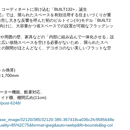
ーディネートに溶け込む「BUILT132+」誕生
宅』では、限られたスペースを有効活用する住まいづくりが重
売し大きな反響を呼んだ初のビルトイン(※)モデル「BUILT2
店向けに、大容量かつ省スペースでの設置が可能なフラッグシッ
台や周囲の壁、家具などの「内部に組み込んで一体化させる」設
に広い放熱スペースを空ける必要がないため 、限られたスペ
との隙間がほとんどなく、デコボコのない美しいフラットな空
。
トル換算)
,700mm
ヒーター機能、酷暑対応、
棚、棚間広め(11cm)
lt/post-6248/
t/release_image/32120/385/32120-385-367418ca036c2fc9585648e
uality=85%2C75&format=jpeg&auto=webp&fit=bounds&bg-col