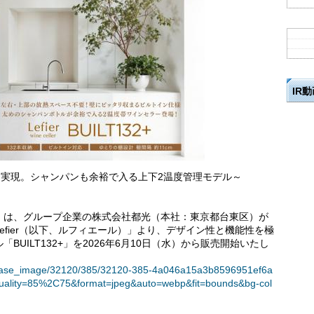
IR
を実現。シャンパンも余裕で入る上下2温度管理モデル～
）は、グループ企業の株式会社都光（本社：東京都台東区）が
fier（以下、ルフィエール）」より、デザイン性と機能性を極
UILT132+」を2026年6月10日（水）から販売開始いたし
t/release_image/32120/385/32120-385-4a046a15a3b8596951ef6a
uality=85%2C75&format=jpeg&auto=webp&fit=bounds&bg-col