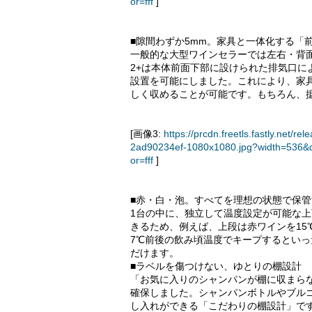
or=fff
]
■隙間わずか5mm。家具と一体化する「
一般的な大型ワインセラーでは左右・背面・天
2+は本体前面下部に設けられた排気口に
設置を可能にしました。これにより、家
しく収めることが可能です。もちろん、
[画像3:
https://prcdn.freetls.fastly.ne
2ad90234ef-1080x1080.jpg?width=536&
or=fff
]
■赤・白・泡。すべてを理想の状態で保管
1台の中に、独立して温度設定が可能な上
きるため、例えば、上段は赤ワインを15
7℃前後の飲み頃温度でキープするとい
だけます。
■ラベルを傷つけない、ゆとりの棚設計
「お気に入りのシャンパンが棚に収まらな
確保しました。シャンパンボトルやブル
し入れができる「こだわりの棚設計」で