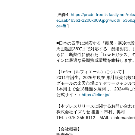
[画像4:
https://prcdn.freetls.fastly.ne
e1aab4b3b1-1200x809.jpg?width=536&q
or=fff
]
■日本の四季に対応する「酷暑・寒冷地設
周囲温度38℃まで対応する「酷暑対応」
らに、断熱性に優れた「Low-Eガラス
インに最適な長期熟成環境を維持します
【Lefier（ルフィエール）について】
2011年誕生。2026年現在 累計販売
グモールの楽天市場にてセラージャンルでN
1本用まで全18種類を展開し、2024年
公式サイト：
https://lefier.jp/
【本プレスリリースに関するお問い合わ
株式会社イズミセ 担当：市村、奥村
TEL：075-255-6112 MAIL：infomaster@w
【会社概要】
販売会社