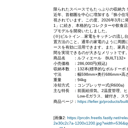
限られたスペースでもたっぷりの収納力！コ
近年、首都圏を中心に増加する『狭小住
視されています。この度、2026年3月に発
1」に続き、本格的なコレクターや飲食
プモデルを開発いたしました。
(※)ビルトイン…家電をキッチンの流し
置方法のこと。通常の家電のように周囲
ースを有効に活用できます。また、家具
間を実現できるのが大きなメリットです
商品名 ：ルフィエール BUILT132+
小売価格 ：286,000円(税込)
収納本数 ：132本(標準的なボルドーボ
寸法 ：幅598mm×奥行686mm×高さ1
重量 ：94kg
冷却方式 ：コンプレッサー式(R600a)
主な特長 ：前面給排気、2温度管理、
Low-Eガラス、鍵付き、スライド
商品ページ：
https://lefier.jp/products/bui
[画像2:
https://prcdn.freetls.fastly.ne
2e30c2c7a-1200x1200.jpg?width=536&q