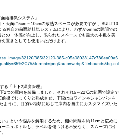
前面給排気システム」
面に5cm～10cmの放熱スペースが必要ですが 、BUILT13
よる独自の前面給排気システムにより、わずか5mmの隙間での
具との一体感が向上し、限られたスペースでも最大の本数を美
据え置きとしても使用いただけます。
t/release_image/32120/385/32120-385-c05a08028147c786ea09a6
quality=85%2C75&format=jpeg&auto=webp&fit=bounds&bg-col
する「上下2温度管理」
下2つの庫内を装備しました。それぞれ5～22℃の範囲で設定で
℃前後でじっくりと熟成させ、下段は白ワインやシャンパンを
ったように、目的や種類に応じて庫内を自由にカスタマイズいた
い」という悩みを解消するため、棚の間隔を約11cmと広めに
ゴーニュボトルも、ラベルを傷つける不安なく、スムーズに出
す。