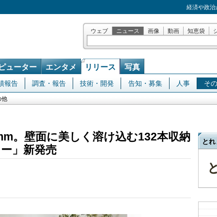
経済や政治
ウェブ
ニュース
画像
動画
知恵袋
ピューター
エンタメ
リリース
写真
績報告
調査・報告
技術・開発
告知・募集
人事
そ
の他
mm。壁面に美しく溶け込む132本収納
とれ
ー」新発売