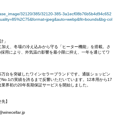
t/release_image/32120/385/32120-385-3a1ecf08b76b5b4d94c652
uality=85%2C75&format=jpeg&auto=webp&fit=bounds&bg-col
計」
に加え、冬場の冷え込みから守る「ヒーター機能」を搭載。さ
」の採用により、外気温の影響を最小限に抑え、一年を通じてワ
。
台数15万台を突破したワインセラーブランドです。通販ショッピン
o.1の実績を誇るまで反響いただいています。12本用から17
には業界初の20年長期保証サービスを開始しました。
せ先】
inecellar.jp