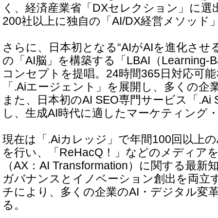
く、経済産業省「DXセレクション」に選
200社以上に独自の「AI/DX経営メソッド
さらに、日本初となる“AIがAIを進化させる”
の「AI脳」を構築する「LBAI（Learning-B
コンセプトを提唱。24時間365日対応可
「.Aiエージェント」を展開し、多くの企
また、日本初のAI SEO専門サービス「.Ai
し、生成AI時代に適したマーケティング
現在は「.Aiカレッジ」で年間100回以上
を行い、「ReHacQ！」などのメディア
（AX：AI Transformation）に関する
ガバナンスとイノベーション創出を両立
チにより、多くの企業のAI・デジタル変
る。