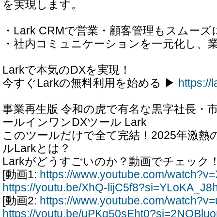
を実現します。
・Lark CRMで営業・顧客管理もスムーズ
・社内コミュニケーションを一元化し、
Larkで本気のDXを実現！
今すぐLarkの無料利用を始める ▶
https:/
事業再生版 令和の虎で有名な黒字社長・
ールインワンDXツール Lark
このツールだけで全て完結！2025年激熱
ルLarkとは？
Larkがどうすごいのか？動画でチェック
[動画1:
https://www.youtube.com/watch?v=
https://youtu.be/XhQ-lijC5f8?si=YLoKA_J
[動画2:
https://www.youtube.com/watch?v
https://youtu.be/uPKq50sEht0?si=2NOBl