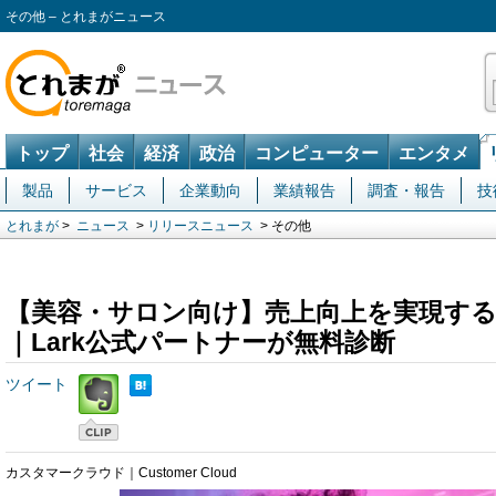
その他 – とれまがニュース
トップ
社会
経済
政治
コンピューター
エンタメ
製品
サービス
企業動向
業績報告
調査・報告
技
とれまが
>
ニュース
>
リリースニュース
> その他
【美容・サロン向け】売上向上を実現する
｜Lark公式パートナーが無料診断
ツイート
カスタマークラウド｜Customer Cloud