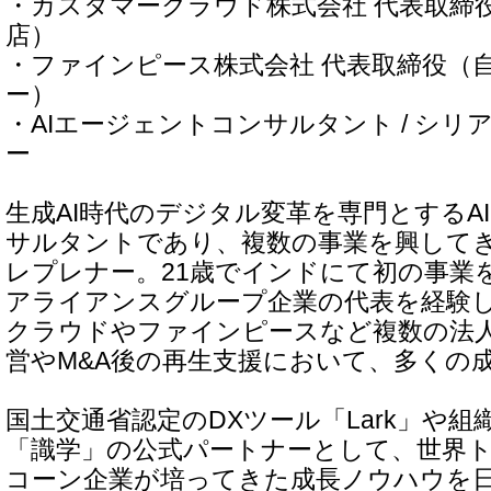
・カスタマークラウド株式会社 代表取締役
店）
・ファインピース株式会社 代表取締役（
ー）
・AIエージェントコンサルタント / シ
ー
生成AI時代のデジタル変革を専門とするA
サルタントであり、複数の事業を興して
レプレナー。21歳でインドにて初の事業
アライアンスグループ企業の代表を経験
クラウドやファインピースなど複数の法
営やM&A後の再生支援において、多くの
国土交通省認定のDXツール「Lark」や
「識学」の公式パートナーとして、世界
コーン企業が培ってきた成長ノウハウを