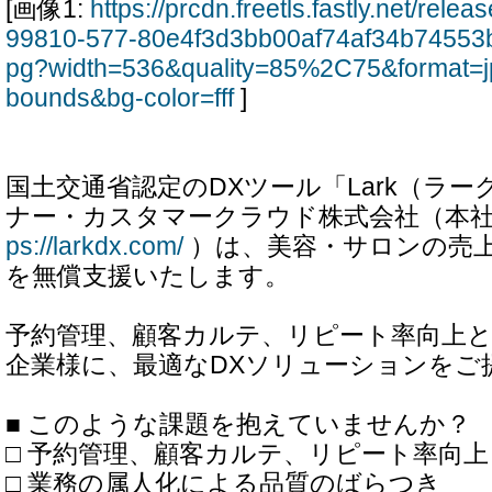
[画像1:
https://prcdn.freetls.fastly.net/rel
99810-577-80e4f3d3bb00af74af34b74553b
pg?width=536&quality=85%2C75&format=j
bounds&bg-color=fff
]
国土交通省認定のDXツール「Lark（ラ
ナー・カスタマークラウド株式会社（本
ps://larkdx.com/
）は、美容・サロンの売
を無償支援いたします。
予約管理、顧客カルテ、リピート率向上
企業様に、最適なDXソリューションをご
■ このような課題を抱えていませんか？
□ 予約管理、顧客カルテ、リピート率向上
□ 業務の属人化による品質のばらつき