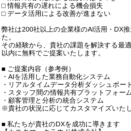
□ 情報共有の遅れによる機会損失
□ データ活用による改善が進まない
弊社は200社以上の企業様のAI活用・DX
た。
その経験から、貴社の課題を解決する最適
以内に無料でご提案いたします。
■ ご提案内容（参考例）
・AIを活用した業務自動化システム
・リアルタイムデータ分析ダッシュボー
・スタッフ間の情報共有プラットフォー
・顧客管理と分析の統合システム
※貴社の状況に応じてカスタマイズいた
■ 私たちが貴社のDXを成功に導きます