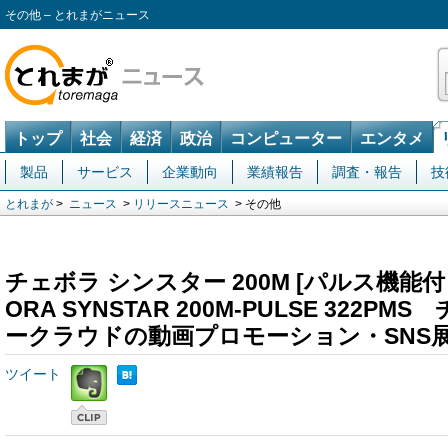
その他 – とれまがニュース
トップ
社会
経済
政治
コンピューター
エンタメ
製品
サービス
企業動向
業績報告
調査・報告
技
とれまが
>
ニュース
>
リリースニュース
> その他
チェボラ シンスター 200M [パルス機能付
ORA SYNSTAR 200M-PULSE 322P
ークラウドの動画プロモーション・SNS
ツイート