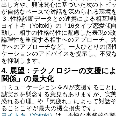
出し方や、興味関心に基づいた次のトピ
が自然なペースで対話を深められる環境
３. 性格診断データとの連携による相互理
ヨイトキ（Yoitoki）の「16タイプ恋愛
動し、相手の性格特性に配慮した表現の
論理性を重視する相手へのアプローチ、
手へのアプローチなど、一人ひとりの個
ケーションのアドバイスを提示し、不要
を抑制します。
4. 展望：テクノロジーの支援に
関係」の最大化
コミュニケーションをAIが支援すること
誠実さを懸念する意見もありますが、実
恐れる心理」や「気疲れ」によって対話
ることこそが最大の機会損失です。
ヨイトキ（Yoitoki）
は、不快な事務的作業