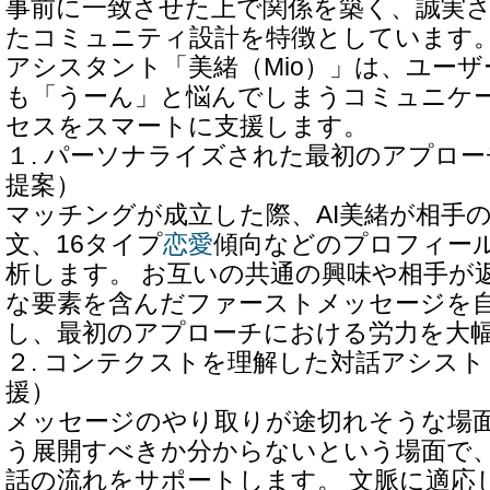
事前に一致させた上で関係を築く、誠実
たコミュニティ設計を特徴としています。 
アシスタント「美緒（Mio）」は、ユー
も「うーん」と悩んでしまうコミュニケ
セスをスマートに支援します。
１. パーソナライズされた最初のアプロ
提案）
マッチングが成立した際、AI美緒が相手
文、16タイプ
恋愛
傾向などのプロフィー
析します。 お互いの共通の興味や相手が
な要素を含んだファーストメッセージを
し、最初のアプローチにおける労力を大
２. コンテクストを理解した対話アシス
援）
メッセージのやり取りが途切れそうな場
う展開すべきか分からないという場面で、
話の流れをサポートします。 文脈に適応