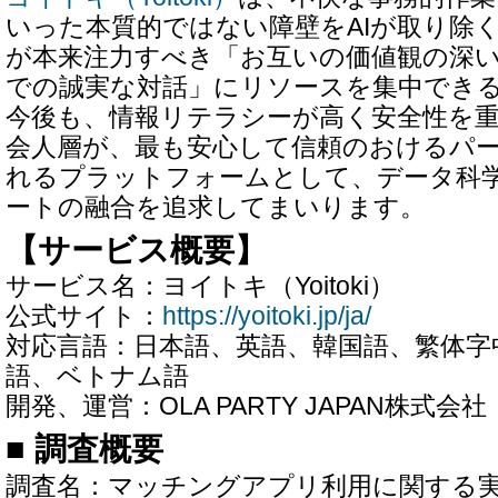
いった本質的ではない障壁をAIが取り除
が本来注力すべき「お互いの価値観の深
での誠実な対話」にリソースを集中でき
今後も、情報リテラシーが高く安全性を
会人層が、最も安心して信頼のおけるパ
れるプラットフォームとして、データ科
ートの融合を追求してまいります。
【サービス概要】
サービス名：ヨイトキ（Yoitoki）
公式サイト：
https://yoitoki.jp/ja/
対応言語：日本語、英語、韓国語、繁体字
語、ベトナム語
開発、運営：OLA PARTY JAPAN株式会社
■ 調査概要
調査名：マッチングアプリ利用に関する