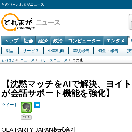
その他 – とれまがニュース
トップ
社会
経済
政治
コンピューター
エンタメ
製品
サービス
企業動向
業績報告
調査・報告
技
とれまが
>
ニュース
>
リリースニュース
> その他
【沈黙マッチをAIで解決、ヨイトキ（
が会話サポート機能を強化】
ツイート
OLA PARTY JAPAN株式会社