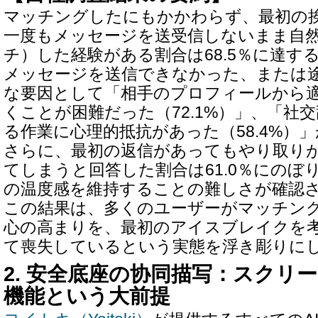
マッチングしたにもかかわらず、最初の
一度もメッセージを送受信しないまま自
チ）した経験がある割合は68.5％に達す
メッセージを送信できなかった、または
な要因として「相手のプロフィールから
くことが困難だった（72.1%）」、「社
る作業に心理的抵抗があった（58.4%）
さらに、最初の返信があってもやり取りが
てしまうと回答した割合は61.0％にのぼ
の温度感を維持することの難しさが確認
この結果は、多くのユーザーがマッチン
心の高まりを、最初のアイスブレイクを
て喪失しているという実態を浮き彫りに
2. 安全底座の协同描写：スクリ
機能という大前提