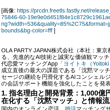
[画像:
https://prcdn.freetls.fastly.net/rele
75846-60-19e9e0d451f84e1c8729c1961a
ng?width=536&quality=85%2C75&format=j
bounds&bg-color=fff
]
OLA PARTY JAPAN株式会社（本社：
る、先進的なAI技術と誠実な価値観マッ
代恋愛マッチングApp
「ヨイトキ（Yoitok
成立直後の最大の課題である「沈黙マッ
セージの継続を円滑化するAIコンシェルジ
の会話サポート機能を強化したことを発
1. 指名理由と開発背景：1,000
在化する「沈黙マッチ」と情報流
国内のオンライン恋活、
婚活
マッチング