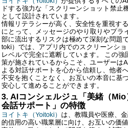
ヨイトキ（Yoitoki）
が提供するすべてのA
ドする強力な「スクリーンショット禁止
として設計されています。
情報リテラシーが高く、安全性を重視す
にとって、メッセージのやり取りやプラ
部に流出するリスクは極めて深刻な問題です
toki）では、アプリ内でのスクリーンシ
レベルで完全に遮断しています。 この強
策が施されているからこそ、ユーザーはA
よる対話サポートを心から信頼し、他者
不安を抱くことなく、お互いの本音に基
安心して進めることができます。
3. AIコンシェルジュ「美緒（Mi
会話サポート」の特徴
ヨイトキ（Yoitoki）
は、教職員や医療、金
的信用の高い職業層に向け、お互いの価