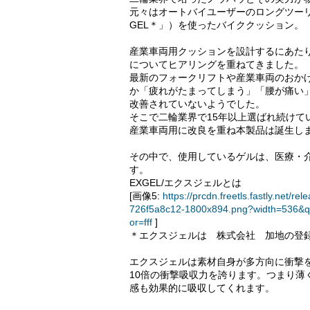
元々はオートバイユーザーのロングツー
GEL＊」）を使ったバイククッション。
産業車両用クッションを設計するにあた
についてヒアリングを重ねてきました。
最新のフォークリフトや産業車両のおか
か「疲れがたまってしまう」「腰が痛い
改善されていないようでした。
そこで二輪業界で15年以上選ばれ続け
産業車両用に改良を重ね本製品は誕生し
その中で、使用しているゲルは、医療・介
す。
EXGEL/エクスジェルとは
[画像5:
https://prcdn.freetls.fastly.ne
726f5a8c12-1800x894.png?width=536&q
or=fff
]
＊エクスジェルは 株式会社 加地の登
エクスジェルは素材自身が多方向に衝撃
10倍の衝撃吸収力を誇ります。つまり
感も効果的に吸収してくれます。