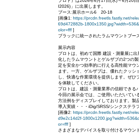
プロト）は2026年6月17日(水)～6月2
I2026)」に出展します。
ブース:展示ホール6 20-18
[画像1:
https://prcdn.freetls.fastly.ne
69d472882b-1800x1350.jpg?width=536&
olor=fff
]
ブラックに統一されたラムマウントブー
展示内容
プロトは、初めて国際 建設・測量展に
化したラムマウントとゲルザブの2つの
定を安全かつ効率的に行える高性能マウ
ます。一方、ゲルザブは、優れたクッシ
し、快適な作業環境を提供します。ぜひ
を体験してください。
プロトは、建設・測量業界の信頼できる
今回の展示会では、ご使用いただいてい
方法例をディスプレイしております。製
導入実績・・・iDig/SRSS/シンクステラ
[画像2:
https://prcdn.freetls.fastly.ne
d9e2c14d2f-1800x1200.jpg?width=536&
or=fff
]
さまざまなデバイスを取り付けるマウン