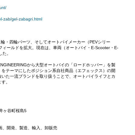
unt/
l-zab/gel-zabagri.html
。二輪・四輪パーツ、そしてオートバイメーカー（PEVシリー
フィールドを拡大。現在は、車両（オートバイ・E-Scooter・E-
した。
NGINEERINGから大型オートバイの「ロードホッパー」を製
」をテーマにしたポジション系自社商品（エフェックス）の開
抜いた一流ブランドを取り扱うことで、オートバイライフとカ
ます。
市井ヶ谷町桜島5
企画、開発、製造、輸入、卸販売