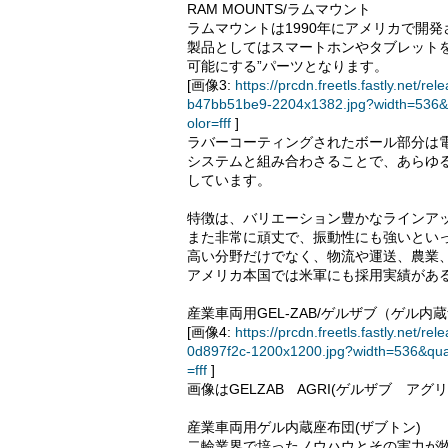
RAM MOUNTS/ラムマウント
ラムマウントは1990年にアメリカで開
製品としてはスマートホンやタブレット
可能にする”パーツとなります。
[画像3:
https://prcdn.freetls.fastly.ne
b47bb51be9-2204x1382.jpg?width=536&
olor=fff
]
ラバーコーティングされたボール部分は
システムと組み合わさることで、あらゆ
しています。
特徴は、バリエーション豊かなラインアッ
また非常に頑丈で、振動性にも強いとい
高い分野だけでなく、物流や運送、農業
アメリカ本国では米軍にも採用実績があ
産業車両用GEL-ZAB/ゲルザブ（ゲル内
[画像4:
https://prcdn.freetls.fastly.ne
0d897f2c-1200x1200.jpg?width=536&qua
=fff
]
画像はGELZAB AGRI(ゲルザブ アグリ
産業車両用ゲル内蔵座布団(ザブトン)
二輪業界で培ったノウハウとその実力が