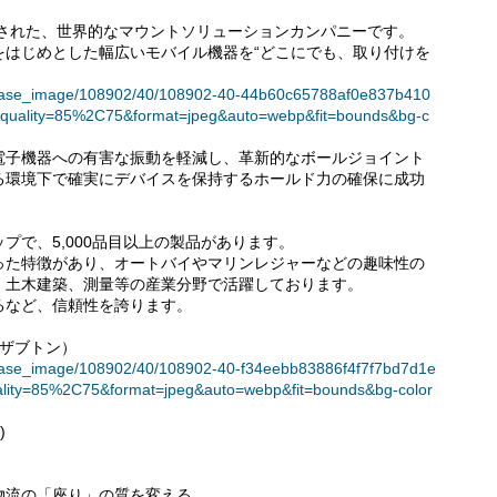
発された、世界的なマウントソリューションカンパニーです。
をはじめとした幅広いモバイル機器を“どこにでも、取り付けを
t/release_image/108902/40/108902-40-44b60c65788af0e837b410
quality=85%2C75&format=jpeg&auto=webp&fit=bounds&bg-c
電子機器への有害な振動を軽減し、革新的なボールジョイント
る環境下で確実にデバイスを保持するホールド力の確保に成功
プで、5,000品目以上の製品があります。
った特徴があり、オートバイやマリンレジャーなどの趣味性の
、土木建築、測量等の産業分野で活躍しております。
るなど、信頼性を誇ります。
蔵ザブトン）
t/release_image/108902/40/108902-40-f34eebb83886f4f7f7bd7d1e
lity=85%2C75&format=jpeg&auto=webp&fit=bounds&bg-color
)
物流の「座り」の質を変える。