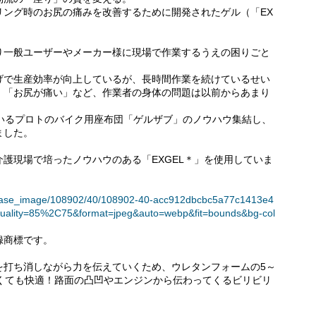
リング時のお尻の痛みを改善するために開発されたゲル（「EX
り一般ユーザーやメーカー様に現場で作業するうえの困りごと
げで生産効率が向上しているが、長時間作業を続けているせい
」「お尻が痛い」など、作業者の身体の問題は以前からあまり
ているプロトのバイク用座布団「ゲルザブ」のノウハウ集結し、
ました。
護現場で培ったノウハウのある「EXGEL＊」を使用していま
t/release_image/108902/40/108902-40-acc912dbcbc5a77c1413e4
uality=85%2C75&format=jpeg&auto=webp&fit=bounds&bg-col
録商標です。
を打ち消しながら力を伝えていくため、ウレタンフォームの5～
薄くても快適！路面の凸凹やエンジンから伝わってくるビリビリ