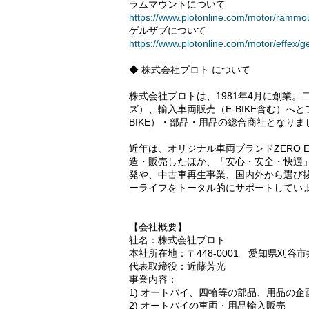
ラムマウントについて
https://www.plotonline.com/motor/rammo
ゲルザブについて
https://www.plotonline.com/motor/effex/ge
◆ 株式会社プロト について
株式会社プロトは、1981年4月に創業
ズ）、輸入車両販売（E-BIKE含む）へと
BIKE）・部品・用品の総合商社となりま
近年は、オリジナル車両ブランドZERO E
造・販売したほか、「安心・安全・快適
発や、中古車再生事業、国内外から選び
ーライフをトータル的にサポートしてい
【会社概要】
社名：株式会社プロト
本社所在地：〒448-0001 愛知県刈谷
代表取締役：近藤芳光
事業内容：
1) オートバイ、四輪等の部品、用品の
2) オートバイの車両・用品輸入販売