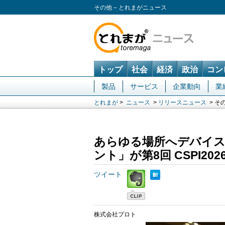
その他 – とれまがニュース
トップ
社会
経済
政治
コン
製品
サービス
企業動向
業
とれまが
>
ニュース
>
リリースニュース
> そ
あらゆる場所へデバイ
ント」が第8回 CSPI20
ツイート
株式会社プロト