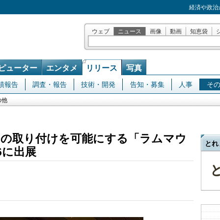
経済や政治
ウェブ
ニュース
画像
動画
知恵袋
ピューター
エンタメ
リリース
写真
績報告
調査・報告
技術・開発
告知・募集
人事
そ
の他
スの取り付けを可能にする「ラムマウ
とれ
26に出展