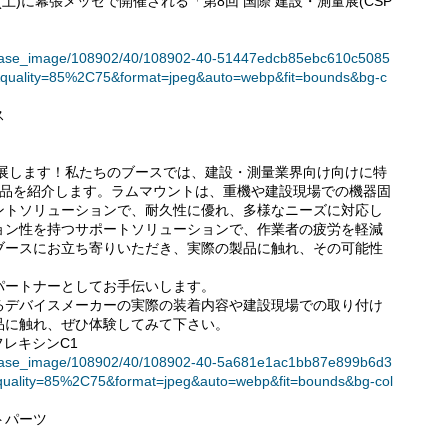
0日(土)に幕張メッセで開催される「第8回 国際 建設・測量展(CSP
t/release_image/108902/40/108902-40-51447edcb85ebc610c5085
quality=85%2C75&format=jpeg&auto=webp&fit=bounds&bg-c
ス
出展します！私たちのブースでは、建設・測量業界向け向けに特
製品を紹介します。ラムマウントは、重機や建設現場での機器固
ントソリューションで、耐久性に優れ、多様なニーズに対応し
ョン性を持つサポートソリューションで、作業者の疲労を軽減
ブースにお立ち寄りいただき、実際の製品に触れ、その可能性
パートナーとしてお手伝いします。
るデバイスメーカーの実際の装着内容や建設現場での取り付け
品に触れ、ぜひ体験してみて下さい。
フレキシンC1
t/release_image/108902/40/108902-40-5a681e1ac1bb87e899b6d3
quality=85%2C75&format=jpeg&auto=webp&fit=bounds&bg-col
トパーツ