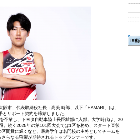
IR
阪市、代表取締役社長：高美 時郎、以下「HAMARI」)は、
手とサポート契約を締結しました。
大学を卒業し、トヨタ自動車陸上長距離部に入部。大学時代は、20
得。続く2025年の第101回大会では1区を務め、スタート直後
の区間賞に輝くなど、最終学年は名門校の主将としてチームを
るさらなる飛躍が期待されるトップランナーです。