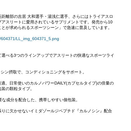
長距離部の吉居 大和選手・湯浅仁選手、さらにはトライアスロ
プアスリートに愛用されているサプリメントです。発売から10
ことが求められるスポーツシーン」で急速に普及しています。
ses/604371/LL_img_604371_5.png
て選べる3つのラインアップでアスリートの快適なスポーツライ
ルノシン摂取で、コンディショニングをサポート。
最適。日常使いのカルノパワーDAILY(カプセルタイプ)の倍量の
包装の顆粒タイプ。
必要な成分を配合した、携帯しやすい個包装。
張りに欠かせないイミダゾールジペプチド『カルノシン』配合