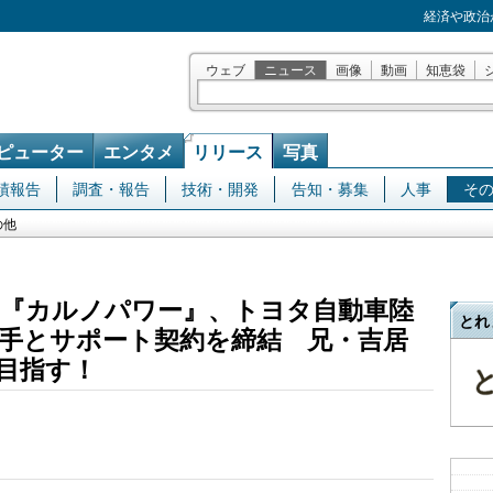
経済や政治
ウェブ
ニュース
画像
動画
知恵袋
ピューター
エンタメ
リリース
写真
績報告
調査・報告
技術・開発
告知・募集
人事
そ
の他
『カルノパワー』、トヨタ自動車陸
とれ
選手とサポート契約を締結 兄・吉居
目指す！