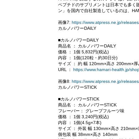
ペプチドのサプリメントは日本でも多く
ン」を国内で自社製造しているのは、HAM
画像7:
https://www.atpress.ne.jp/relea
カルノパワーDAILY
■カルノパワーDAILY
商品名 ： カルノパワーDAILY
価格 ： 1個 5,832円(税込)
内容 ： 1個(120粒・約30日分)
サイズ ： 約 幅 120mm×高さ 200mm×厚
URL ：
https://www.hamari-health.jp/sh
画像8:
https://www.atpress.ne.jp/relea
カルノパワーSTICK
■カルノパワーSTICK
商品名 ： カルノパワーSTICK
フレーバー： グレープフルーツ味
価格 ： 1個 3,240円(税込)
内容 ： 1個(4.5g×7本)
サイズ ： 外装 幅 130mm×高さ 210mm×
個包装 幅 38mm×高さ 140mm