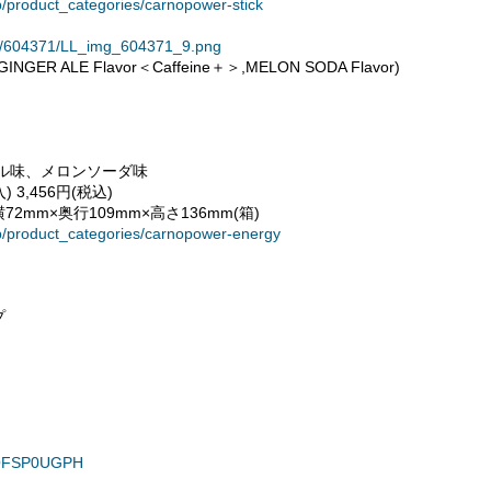
p/product_categories/carnopower-stick
ses/604371/LL_img_604371_9.png
GER ALE Flavor＜Caffeine＋＞,MELON SODA Flavor)
ル味、メロンソーダ味
 3,456円(税込)
横72mm×奥行109mm×高さ136mm(箱)
op/product_categories/carnopower-energy
プ
NQFSP0UGPH