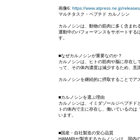
画像6:
https://www.atpress.ne.jp/relea
マルチタスク・ペプチド カルノシン
カルノシンは、動物の筋肉に多く含まれ
運動中のパフォーマンスをサポートする
す。
■なぜカルノシンが重要なのか？
カルノシンは、ヒトの筋肉や脳に存在し
って、その体内濃度は減少するため、意
カルノシンを継続的に摂取することでア
■カルノシンを選ぶ理由
カルノシンは、イミダゾールジペプチド
トの体内で主に存在し、働いているのは
います。
■国産・自社製造の安心品質
HAMARIが製造するカルノシンは、国