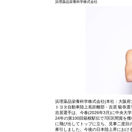
浜理薬品栄養科学株式会社
浜理薬品栄養科学株式会社(本社：大阪府大
トヨタ自動車陸上長距離部・吉居 駿恭選
吉居選手は、今春(2026年3月)に中央
24年の第100回箱根駅伝で7区区間賞を獲
に飛び出してトップに立ち、見事二度目
牽引しました。今後の日本陸上界におけ