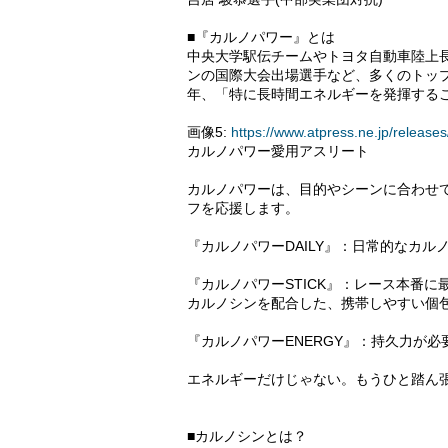
■『カルノパワー』とは
中央大学駅伝チームやトヨタ自動車陸上
ンの国際大会出場選手など、多くのトッ
年、「特に長時間エネルギーを発揮する
画像5:
https://www.atpress.ne.jp/relea
カルノパワー愛用アスリート
カルノパワーは、目的やシーンに合わせ
フを応援します。
『カルノパワーDAILY』：日常的なカ
『カルノパワーSTICK』：レース本番に
カルノシンを配合した、携帯しやすい個
『カルノパワーENERGY』：持久力が
エネルギーだけじゃない。もうひと踏ん
■カルノシンとは？