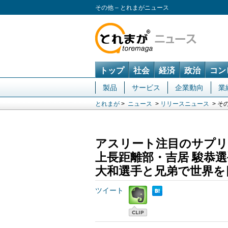
その他 – とれまがニュース
トップ
社会
経済
政治
コン
製品
サービス
企業動向
業
とれまが
>
ニュース
>
リリースニュース
> そ
アスリート注目のサプリ
上長距離部・吉居 駿恭
大和選手と兄弟で世界を
ツイート