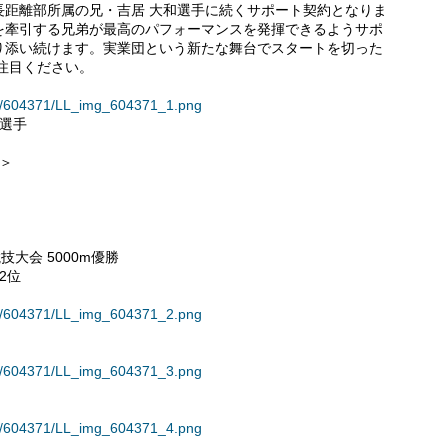
長距離部所属の兄・吉居 大和選手に続くサポート契約となりま
を牽引する兄弟が最高のパフォーマンスを発揮できるようサポ
り添い続けます。実業団という新たな舞台でスタートを切った
注目ください。
ses/604371/LL_img_604371_1.png
恭選手
歴＞
技大会 5000m優勝
2位
ses/604371/LL_img_604371_2.png
ses/604371/LL_img_604371_3.png
ses/604371/LL_img_604371_4.png