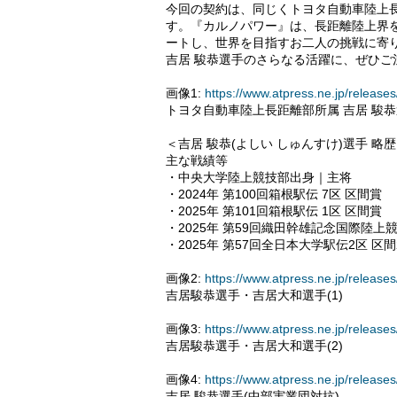
今回の契約は、同じくトヨタ自動車陸上
す。『カルノパワー』は、長距離陸上界
ートし、世界を目指すお二人の挑戦に寄
吉居 駿恭選手のさらなる活躍に、ぜひご
画像1:
https://www.atpress.ne.jp/relea
トヨタ自動車陸上長距離部所属 吉居 駿
＜吉居 駿恭(よしい しゅんすけ)選手 略
主な戦績等
・中央大学陸上競技部出身｜主将
・2024年 第100回箱根駅伝 7区 区間賞
・2025年 第101回箱根駅伝 1区 区間賞
・2025年 第59回織田幹雄記念国際陸上競
・2025年 第57回全日本大学駅伝2区 区間
画像2:
https://www.atpress.ne.jp/relea
吉居駿恭選手・吉居大和選手(1)
画像3:
https://www.atpress.ne.jp/relea
吉居駿恭選手・吉居大和選手(2)
画像4:
https://www.atpress.ne.jp/relea
吉居 駿恭選手(中部実業団対抗)