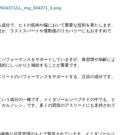
ses/604371/LL_img_604371_6.png
る成分で、ヒトの筋肉や脳において重要な役割を果たします。
ほか、ラストスパートや運動後のリカバリーにもおすすめで
てパフォーマンスをサポートしていますが、食習慣や加齢によ
識的にしっかりと補給することが重要です。
スリートのパフォーマンスをサポートする、注目の成分です。
という成分の一種です。イミダゾールジペプチドの中でも、ヒ
「カルノシン」です。多くの競技のアスリートにも支持されて
内の厳格な品質管理のもとで製造されています。イミダゾールジ