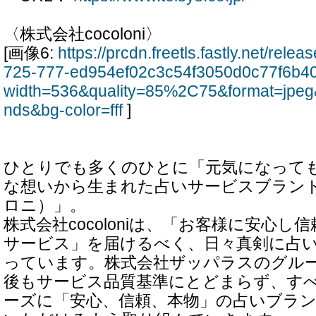
〈株式会社cocoloni〉
[画像6:
https://prcdn.freetls.fastly.net/rel
725-777-ed954ef02c3c54f3050d0c77f6b4
width=536&quality=85%2C75&format=jpeg
nds&bg-color=fff
]
ひとりでも多くのひとに「元気になって
な想いから生まれた占いサービスブランド「c
ロニ）」。
株式会社cocoloniは、「お客様に安心
サービス」を届けるべく、日々真剣に占
っています。株式会社ザッパラスのグル
後もサービス品質基準にとどまらず、す
ーズに「安心、信頼、本物」の占いブラ