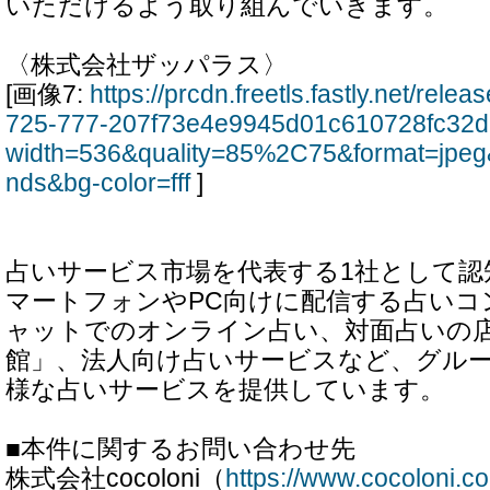
いただけるよう取り組んでいきます。
〈株式会社ザッパラス〉
[画像7:
https://prcdn.freetls.fastly.net/rel
725-777-207f73e4e9945d01c610728fc32d
width=536&quality=85%2C75&format=jpeg
nds&bg-color=fff
]
占いサービス市場を代表する1社として認
マートフォンやPC向けに配信する占いコ
ャットでのオンライン占い、対面占いの店舗「
館」、法人向け占いサービスなど、グル
様な占いサービスを提供しています。
■本件に関するお問い合わせ先
株式会社cocoloni（
https://www.cocoloni.c