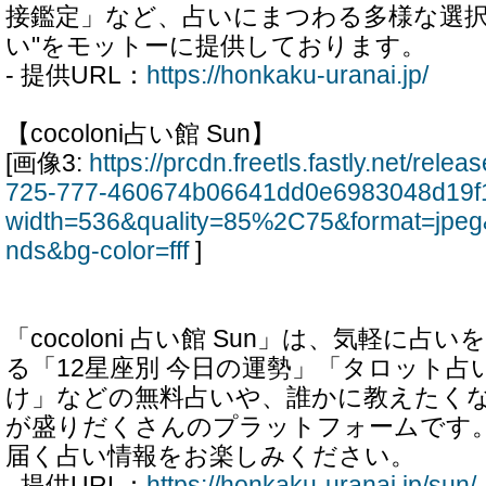
接鑑定」など、占いにまつわる多様な選択
い"をモットーに提供しております。
- 提供URL：
https://honkaku-uranai.jp/
【cocoloni占い館 Sun】
[画像3:
https://prcdn.freetls.fastly.net/rel
725-777-460674b06641dd0e6983048d19f
width=536&quality=85%2C75&format=jpeg
nds&bg-color=fff
]
「cocoloni 占い館 Sun」は、気軽に
る「12星座別 今日の運勢」「タロット占
け」などの無料占いや、誰かに教えたく
が盛りだくさんのプラットフォームです
届く占い情報をお楽しみください。
- 提供URL：
https://honkaku-uranai.jp/sun/