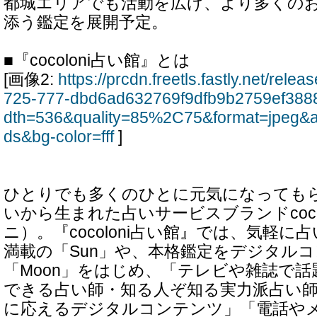
都城エリアでも活動を広げ、より多くの
添う鑑定を展開予定。
■『cocoloni占い館』とは
[画像2:
https://prcdn.freetls.fastly.net/rel
725-777-dbd6ad632769f9dfb9b2759ef388
dth=536&quality=85%2C75&format=jpeg&a
ds&bg-color=fff
]
ひとりでも多くのひとに元気になっても
いから生まれた占いサービスブランドcoco
ニ）。『cocoloni占い館』では、気軽
満載の「Sun」や、本格鑑定をデジタル
「Moon」をはじめ、「テレビや雑誌で
できる占い師・知る人ぞ知る実力派占い
に応えるデジタルコンテンツ」「電話や