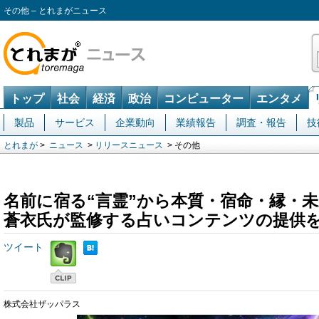
その他 – とれまがニュース
トップ
社会
経済
政治
コンピューター
エンタメ
製品
サービス
企業動向
業績報告
調査・報告
技
とれまが
>
ニュース
>
リリースニュース
> その他
名前に宿る“言霊”から本質・宿命・縁・
蒼衣氏が監修する占いコンテンツの提供
ツイート
株式会社ザッパラス