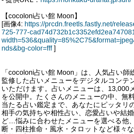
【cocoloni占い館 Moon】
[画像4:
https://prcdn.freetls.fastly.net/rel
725-777-cad74d732b1c3352efd2ea74708
width=536&quality=85%2C75&format=jpeg
nds&bg-color=fff
]
「cocoloni占い館 Moon」は、人気占い
監修した占いメニューをデジタルコンテ
いただけます。占いメニューは、13,000
を公開中。たくさんのメニューの中、無
当たる占い鑑定まで、あなたにピッタリ
相手の気持ちや相性占い、恋愛占いや結
ど…悩みに合わせたメニューを選べる他
断・四柱推命・風水・タロットなど様々