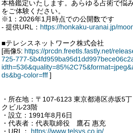
本格鑑定いたします。あらゆる占術で悩
をご体験ください。
※1：2026年1月時点での公開数です
- 提供URL：
https://honkaku-uranai.jp/moo
■テレシスネットワーク株式会社
[画像5:
https://prcdn.freetls.fastly.net/rel
725-777-5b4fd959ba95d1dd997bece06c2
idth=536&quality=85%2C75&format=jpeg&
ds&bg-color=fff
]
・所在地：〒107-6123 東京都港区赤坂5
クビル23階
・設立：1991年8月6日
・代表者：代表取締役 鷹石 惠充
・URL：
https://www.telsys.co.jp/