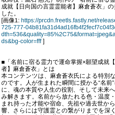
成就【日向国の言霊霊能者】麻倉蒼衣」の
した。
[画像1:
https://prcdn.freetls.fastly.net/rel
725-777-04b81fa31d4ad16fb4f2fecf7c04f3
dth=536&quality=85%2C75&format=jpeg&a
ds&bg-color=fff
]
■「名前に宿る霊力で運命掌握×願望成就
者】麻倉蒼衣」とは
本コンテンツは、麻倉蒼衣氏による特別
のです。人が生まれた瞬間に授かる“名前
に、魂の本質や人生の役割、そして未来
み解きます。名前から放たれる色・温度
まれ持った才能や宿命、先祖や過去世か
響、さらには守護霊との繋がりまでを深