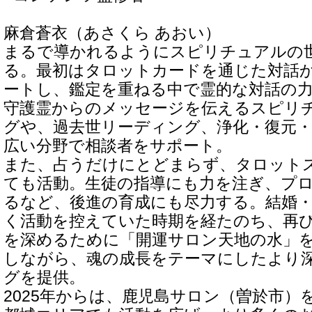
麻倉蒼衣（あさくら あおい）
まるで導かれるようにスピリチュアルの
る。最初はタロットカードを通じた対話
ートし、鑑定を重ねる中で霊的な対話の
守護霊からのメッセージを伝えるスピリ
グや、過去世リーディング、浄化・復元
広い分野で相談者をサポート。
また、占うだけにとどまらず、タロット
ても活動。生徒の指導にも力を注ぎ、プ
るなど、後進の育成にも尽力する。結婚
く活動を控えていた時期を経たのち、再
を深めるために「開運サロン天地の水」
しながら、魂の成長をテーマにしたより
グを提供。
2025年からは、鹿児島サロン（曽於市）