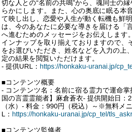
切な人との“名前の共鳴”から、魂同士の
らかにします。また、心の奥底に眠る本音
て映し出し、恋愛や人生が動く転機も鮮
は、今のあなたに必要な導きを届ける「
へ進むためのメッセージをお伝えします
インナップを取り揃えておりますので、
をお選びいただき、姓名などを入力の上
定の結果を閲覧いただけます。
- 提供URL：
https://honkaku-uranai.jp/cp_te
■コンテンツ概要
- コンテンツ名：名前に宿る霊力で運命掌
国の言霊霊能者】麻倉蒼衣- 提供開始日：20
（水）- 料金：990円（税込）～※無料メニ
L：
https://honkaku-uranai.jp/cp_tel/tls_ask
■コンテンツ監修者