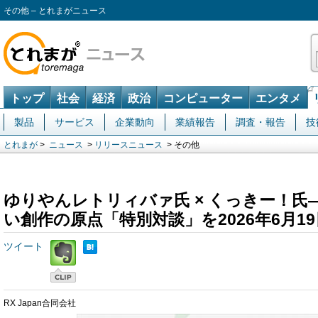
その他 – とれまがニュース
トップ
社会
経済
政治
コンピューター
エンタメ
製品
サービス
企業動向
業績報告
調査・報告
技
とれまが
>
ニュース
>
リリースニュース
> その他
ゆりやんレトリィバァ氏 × くっきー！
い創作の原点「特別対談」を2026年6月1
ツイート
RX Japan合同会社