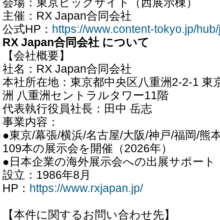
会場：東京ビッグサイト（西展示棟）
主催：RX Japan合同会社
公式HP：
https://www.content-tokyo.jp/hub/j
RX Japan合同会社 について
【会社概要】
社名：RX Japan合同会社
本社所在地：東京都中央区八重洲2-2-1 
洲 八重洲セントラルタワー11階
代表執行役員社長：田中 岳志
事業内容：
●東京/幕張/横浜/名古屋/大阪/神戸/福岡/熊
109本の展示会を開催（2026年）
●日本企業の海外展示会への出展サポート（R
設立：1986年8月
HP：
https://www.rxjapan.jp/
【本件に関するお問い合わせ先】