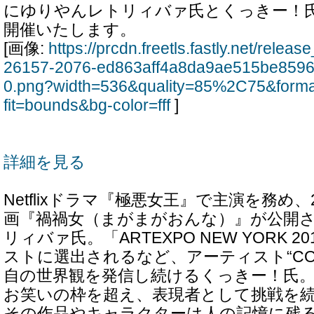
にゆりやんレトリィバァ氏とくっきー！
開催いたします。
[画像:
https://prcdn.freetls.fastly.net/rele
26157-2076-ed863aff4a8da9ae515be8596
0.png?width=536&quality=85%2C75&form
fit=bounds&bg-color=fff
]
詳細を見る
Netflixドラマ『極悪女王』で主演を務め、
画『禍禍女（まがまがおんな）』が公開
リィバァ氏。「ARTEXPO NEW YORK 
ストに選出されるなど、アーティスト“COO
自の世界観を発信し続けるくっきー！氏
お笑いの枠を超え、表現者として挑戦を続
その作品やキャラクターは人の記憶に残