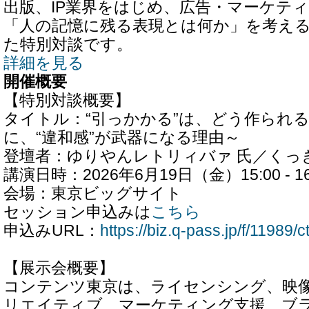
出版、IP業界をはじめ、広告・マーケテ
「人の記憶に残る表現とは何か」を考え
た特別対談です。
詳細を見る
開催概要
【特別対談概要】
タイトル：“引っかかる”は、どう作られ
に、“違和感”が武器になる理由～
登壇者：ゆりやんレトリィバァ 氏／くっき
講演日時：2026年6月19日（金）15:00 - 16
会場：東京ビッグサイト
セッション申込みは
こちら
申込みURL：
https://biz.q-pass.jp/f/11989
【展示会概要】
コンテンツ東京は、ライセンシング、映像
リエイティブ、マーケティング支援、ブ