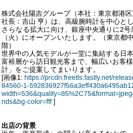
株式会社陽吉グループ（本社：東京都港区
社長：吉山 亨）は、高級腕時計を中心と
さらなる拡大に向け、銀座中央通りに2号店を
（火）にオープンいたします。（東京都中央区銀
階）
世界中の人気モデルが一堂に集結する日
富裕層から訪日観光客まで、幅広いお客
計」をご提案してまいります。
[画像1:
https://prcdn.freetls.fastly.net/rel
84560-1-592836927f56a3eff430a6495ab1
width=536&quality=85%2C75&format=jpeg
nds&bg-color=fff
]
出店の背景