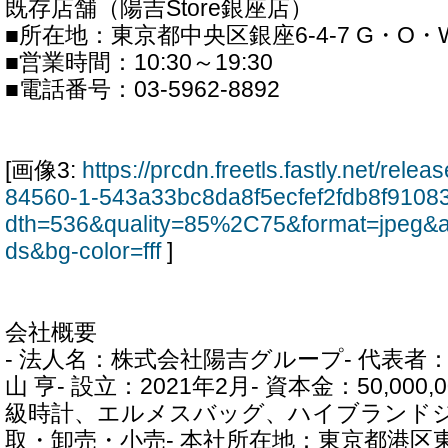
既存店舗（陽吉Store銀座店）
■所在地：東京都中央区銀座6-4-7 G・O・WE
■営業時間：10:30～19:30
■電話番号：03-5962-8892
[画像3:
https://prcdn.freetls.fastly.net/rel
84560-1-543a33bc8da8f5ecfef2fdb8f9108
dth=536&quality=85%2C75&format=jpeg&a
ds&bg-color=fff
]
会社概要
- 法人名：株式会社陽吉グループ- 代表者
山 亨- 設立：2021年2月- 資本金：50,000
級時計、エルメスバッグ、ハイブランド
取・卸売・小売- 本社所在地：東京都港区東