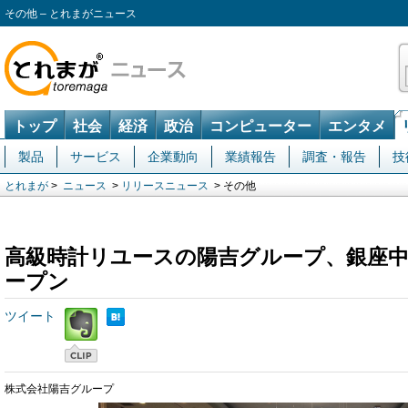
その他 – とれまがニュース
トップ
社会
経済
政治
コンピューター
エンタメ
製品
サービス
企業動向
業績報告
調査・報告
技
とれまが
>
ニュース
>
リリースニュース
> その他
高級時計リユースの陽吉グループ、銀座中
ープン
ツイート
株式会社陽吉グループ