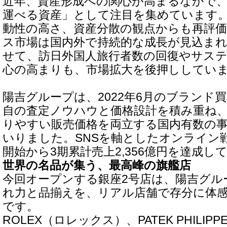
近年、資産形成への関心が高まるなかで
運べる資産」として注目を集めています
動性の高さ、資産分散の観点からも再評
ス市場は国内外で持続的な成長が見込ま
せて、訪日外国人旅行者数の回復やサス
心の高まりも、市場拡大を後押ししてい
陽吉グループは、2022年6月のブランド
自の査定ノウハウと価格設計を積み重ね
りやすい販売価格を両立する国内有数の
いりました。SNSを軸としたオンライン
開始から3期累計売上2,356億円を達成し
世界の名品が集う、最高峰の旗艦店
今回オープンする銀座2号店は、陽吉グル
れ力と品揃えを、リアル店舗で存分に体
です。
ROLEX（ロレックス）、PATEK PHILI