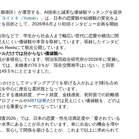
社：東京都港区）が運営する、AI技術と誠実な価値観マッチングを提供
「
ヨイトキ（Yoitoki）
」は、日本の恋愛観や結婚観の変化をよ
を目的として、2026年6月より街頭インタビュー企画を開始
店街などで、学生から社会人まで幅広い世代に恋愛や婚活に関
見えにくい価値観や本音を取材しています。収録したインタビ
gram Reelsにて順次公開しています。
ールだけでは分からない価値観へ
が多様化しています。明治安田総合研究所が2026年に実施し
では、未婚者の76.3％が「現在交際相手はいない」と回答
49.5％にとどまりました。
きっかけとしてマッチングアプリを挙げる人がおよそ3割を占め
代を中心に身近な選択肢となっています。
想とする連絡頻度、デート頻度、金銭感覚、初対面での距離感
プロフィールや
MBTI診断
だけでは見えにくい価値観を、どのよ
おける重要なテーマになっています。
査2026」では、日本の恋愛・性生活満足度や「愛されている
い水準にあることが示されています。単に出会いの機会を増や
し、安心して関係を築けることが、これまで以上に求められて