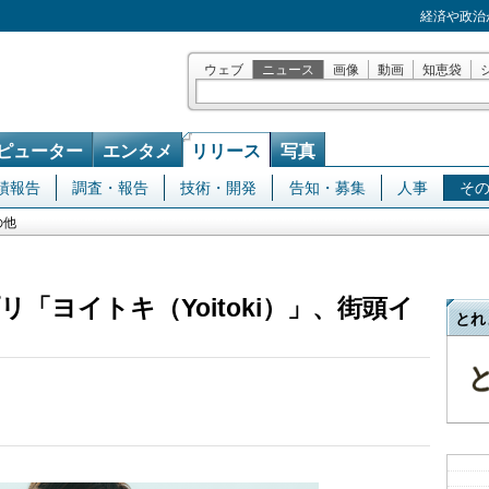
経済や政治
ウェブ
ニュース
画像
動画
知恵袋
ピューター
エンタメ
リリース
写真
績報告
調査・報告
技術・開発
告知・募集
人事
そ
の他
「ヨイトキ（Yoitoki）」、街頭イ
とれ