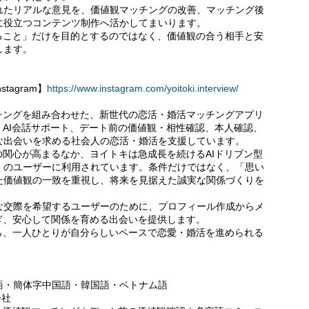
れたリアルな意見を、価値観マッチングの改善、マッチング後
に役立つコンテンツ制作へ活かしてまいります。
グすること」だけを目的とするのではなく、価値観の合う相手と安
します。
tagram】
https://www.instagram.com/yoitoki.interview/
チングを組み合わせた、新世代の恋活・婚活マッチングアプリ
、AI会話サポート、デート前の価値観・相性確認、本人確認、
な出会いを求める社会人の恋活・婚活を支援しています。
の関心が高まるなか、ヨイトキは急成長を続けるAIドリブン型
くのユーザーに利用されています。条件だけではなく、「思い
た価値観の一致を重視し、将来を見据えた誠実な関係づくりを
な交際を希望するユーザーのために、プロフィール作成からメ
ぎ、安心して関係を育める出会いを提供します。
ら、一人ひとりが自分らしいペースで恋愛・婚活を進められる
語・簡体字中国語・韓国語・ベトナム語
会社