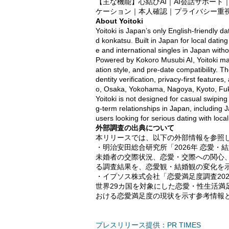
【主な機能】心結びAI｜AI会話サポー
ケーション｜本人確認｜プライバシー重
About Yoitoki
Yoitoki is Japan’s only English-friendly d
d konkatsu. Built in Japan for local dati
e and international singles in Japan witho
Powered by Kokoro Musubi AI, Yoitoki matc
ation style, and pre-date compatibility. T
dentity verification, privacy-first featur
o, Osaka, Yokohama, Nagoya, Kyoto, Fuku
Yoitoki is not designed for casual swiping
g-term relationships in Japan, including 
users looking for serious dating with loca
外部調査の出典について
本リリースでは、以下の外部情報を参照
・明治安田総合研究所「2026年 恋愛・
未婚者の交際状況、恋愛・交際への関心
る調査結果を、恋愛観・結婚観の変化を
・イプソス株式会社「恋愛満足度調査202
世界29カ国を対象にした恋愛・性生活
おける恋愛満足度の現状を示す参考情報
プレスリリース提供：PR TIMES