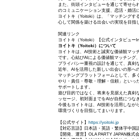
また、街頭インタビューを通じて寄せら
のコミュニケーション支援、恋活・婚活
ヨイトキ（Yoitoki）は、「マッチン
心して関係を築ける出会いの実現を目指
関連リンク
ヨイトキ（Yoitoki）【公式インタビューIns
ヨイトキ（Yoitoki）について
ヨイトキは、AI技術と誠実な価値観マッ
です。心結びAIによる価値観マッチング
プライバシー重視の設計を通じて、真剣
近年、AIを活用した新しい出会いの形へ
マッチングプラットフォームとして、多
やり・責任・尊敬・理解・信頼」といっ
サポートします。
遊び目的ではなく、将来を見据えた真剣
ッセージ、初対面までをAIが自然につな
今後もヨイトキは、AI技術を活用しなが
環境づくりを目指してまいります。
【公式サイト】
https://yoitoki.jp
【対応言語】日本語・英語・繁体字中国
【開発、運営】OLA PARTY JAPAN株式