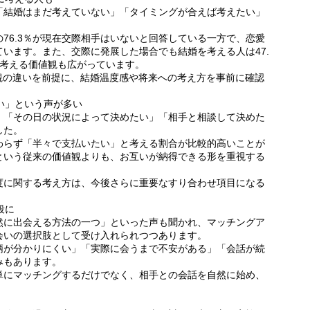
「結婚はまだ考えていない」「タイミングが合えば考えたい」
76.3％が現在交際相手はいないと回答している一方で、恋愛
います。また、交際に発展した場合でも結婚を考える人は47.
て考える価値観も広がっています。
価値観の違いを前提に、結婚温度感や将来への考え方を事前に確認
たい」という声が多い
」「その日の状況によって決めたい」「相手と相談して決めた
した。
わらず「半々で支払いたい」と考える割合が比較的高いことが
という従来の価値観よりも、お互いが納得できる形を重視する
度に関する考え方は、今後さらに重要なすり合わせ項目になる
段に
然に出会える方法の一つ」といった声も聞かれ、マッチングア
会いの選択肢として受け入れられつつあります。
柄が分かりにくい」「実際に会うまで不安がある」「会話が続
みもあります。
単にマッチングするだけでなく、相手との会話を自然に始め、