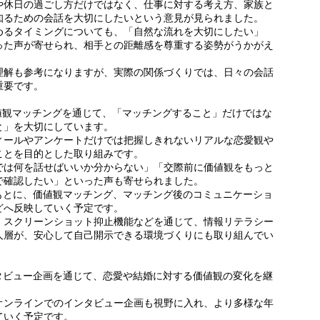
や休日の過ごし方だけではなく、仕事に対する考え方、家族と
知るための会話を大切にしたいという意見が見られました。
めるタイミングについても、「自然な流れを大切にしたい」
った声が寄せられ、相手との距離感を尊重する姿勢がうかがえ
理解も参考になりますが、実際の関係づくりでは、日々の会話
重要です。
価値観マッチングを通じて、「マッチングすること」だけではな
と」を大切にしています。
ィールやアンケートだけでは把握しきれないリアルな恋愛観や
ことを目的とした取り組みです。
では何を話せばいいか分からない」「交際前に価値観をもっと
で確認したい」といった声も寄せられました。
声をもとに、価値観マッチング、マッチング後のコミュニケーショ
どへ反映していく予定です。
、スクリーンショット抑止機能などを通じて、情報リテラシー
人層が、安心して自己開示できる環境づくりにも取り組んでい
インタビュー企画を通じて、恋愛や結婚に対する価値観の変化を継
オンラインでのインタビュー企画も視野に入れ、より多様な年
ていく予定です。