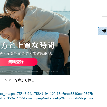
IR
を、リアルな声から探る
/release_image/175846/94/175846-94-10fa16e6cacf5380ac49597b
lity=85%2C75&format=jpeg&auto=webp&fit=bounds&bg-color