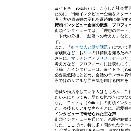
ヨイトキ（Yoitoki）は、こうした社
ために、街頭インタビュー企画をスター
考え方や価値観の変化を継続的に発信す
街頭インタビュー企画の概要、プロフィ
街頭インタビューでは、「理想のデート
ート代の分担」「結婚への考え方」など
す。
また、「
好きな人と話す話題
」について
家族観など、お互いの価値観を知るため
さらに、
マッチングアプリメッセージ
だ
考え方など、プロフィールには表れにく
収録したインタビューは、ヨイトキ（Yoitok
必要最低限にとどめ、会話のテンポや表
らではのリアルな雰囲気を届ける内容を
恋愛や婚活をしている人はもちろん、こ
たい人にとっても、新たな気づきにつな
なお、ヨイトキ（Yoitoki）の街頭インタビ
た。今後もリアルな声をもとに、恋愛観
インタビューで寄せられた主な声
街頭インタビューを通じて、恋愛や結婚
した。ここでは、特に多く聞かれたテー
1. 恋愛への意欲はある一方、結婚は慎重