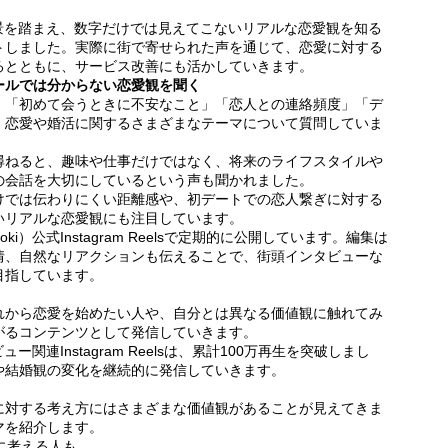
会背景を踏まえ、数字だけでは見えてこないリアルな恋愛観を知る
トしました。実際に街で寄せられた声を通じて、恋愛に対する
るとともに、サービス改善にも活かしていきます。
ールでは分からない恋愛観を聞く
」「初めて会うときに不安なこと」「恋人との連絡頻度」「デ
、恋愛や婚活に関するさまざまなテーマについて質問していま
尋ねると、趣味や仕事だけではなく、将来のライフスタイルや
の会話を大切にしているという声も聞かれました。
けでは伝わりにくい距離感や、初デートでの恋人繋ぎに対する
いリアルな恋愛観にも注目しています。
i）公式Instagram Reelsで定期的に公開しています。編集は
情、自然なリアクションも伝えることで、街頭インタビューな
目指しています。
れから恋愛を始めたい人や、自分とは異なる価値観に触れてみ
がるコンテンツとして発信していきます。
ュー関連Instagram Reelsは、累計100万再生を突破しまし
や結婚観の変化を継続的に発信していきます。
に対する考え方にはさまざまな価値観があることが見えてきま
マを紹介します。
に考える人も