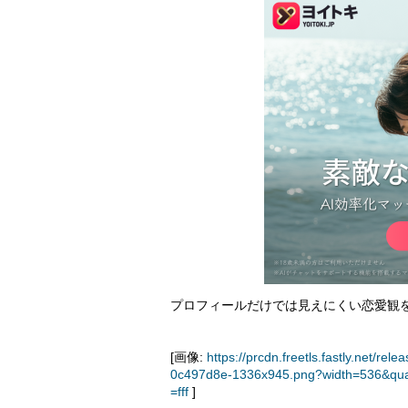
プロフィールだけでは見えにくい恋愛観
[画像:
https://prcdn.freetls.fastly.net
0c497d8e-1336x945.png?width=536&qua
=fff
]