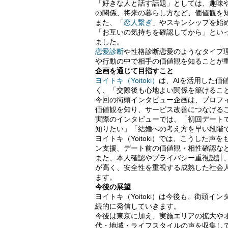
「好きな人と話す話題」としては、趣味
の関係、将来の暮らし方など、価値観を
また、「
恋人繋ぎ
」やスキンシップを始
「お互いの気持ちを確認してから」とい
ました。
恋愛診断
や性格診断恋愛のようなタイプ
や行動の中で相手の価値観を知ることが
企画を通じて目指すこと
ヨイトキ（Yoitoki）
は、AIを活用した
く、「交際後も心地よい関係を築けるこ
今回の街頭インタビュー企画は、プロフ
価値観を知り、サービス改善につなげる
実際のインタビューでは、「初回デート
知りたい」「結婚への考え方を早い段階
ヨイトキ（Yoitoki）では、こうした
ン支援、デート前の価値観・相性確認な
また、本人確認やプライバシー重視設計
が高く、安全性を重視する成熟した社会
ます。
今後の展望
ヨイトキ（Yoitoki）は今後も、街頭
続的に発信していきます。
今後は東京に加え、実施エリアの拡大や
代・地域・ライフスタイルの声を収集し