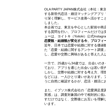
OLA PARTY JAPAN株式会社（本
する新世代恋活・婚活マッチングアプリ
り深く理解し、サービス改善へ活かすこと
しました。
本企画では、東京を中心とした駅前や商
する質問を行い、プロフィールだけでは
ューは、ヨイトキ（Yoitoki）公式Insta
恋愛観・結婚観が変化する今、プロフィ
近年、日本では恋愛や結婚に対する価値観
た「恋愛・結婚に関するアンケート調査」
し、恋愛や交際に興味があると答えた人は
一方で、25歳から34歳では、出会いの
ており、アプリを通じた出会いは若い世
しかし、交際や結婚に対する考え方、理
などには、一人ひとり違いがあります。
うに自然に確認するかが、恋活・婚活に
また、イプソス株式会社の「恋愛満足度調
実感」は、調査対象国の中で相対的に低
すだけではなく、交際後にお互いを理解
います。