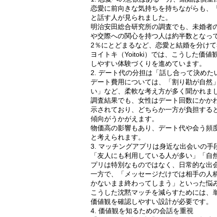
恋愛に前向きな気持ちを持ちながらも、
と話す人が見られました。
明治安田総合研究所の調査でも、未婚者の
や交際への関心を持つ人は約半数となって
2％にとどまるなど、恋愛と結婚を分け
ヨイトキ（Yoitoki）では、こうした
しやすい体験づくりを進めています。
2. デート代の分担は「話し合って決め
デート費用については、「割り勘が自然
い」など、柔軟な考え方が多く聞かれま
調査結果でも、女性はデート回数にかか
示されており、どちらか一方が負担する
傾向がうかがえます。
物価高の影響もあり、デート代や会う頻
と考えられます。
3. マッチングアプリは身近な出会いの手
「友人にも利用している人が多い」「自
プリは特別なものではなく、日常的な出
一方で、「メッセージだけでは相手の人
かないまま終わってしまう」といった悩
こうした沈黙マッチを減らすためには、
価値観を確認しやすい設計が必要です。
4. 価値観を知るための会話を重視