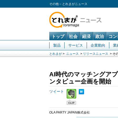
その他 – とれまがニュース
トップ
社会
経済
政治
コン
製品
サービス
企業動向
業
とれまが
>
ニュース
>
リリースニュース
> そ
AI時代のマッチングアプリ
ンタビュー企画を開始
ツイート
OLA PARTY JAPAN株式会社