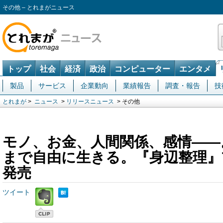
その他 – とれまがニュース
トップ
社会
経済
政治
コンピューター
エンタメ
製品
サービス
企業動向
業績報告
調査・報告
技
とれまが
>
ニュース
>
リリースニュース
> その他
モノ、お金、人間関係、感情――
まで自由に生きる。『身辺整理』7
発売
ツイート