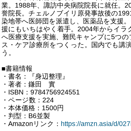
業。1988年、諏訪中央病院院長に就任。2
誉院長。チェルノブイリ原発事故後の199
染地帯へ医師団を派遣し、医薬品を支援
援にもいちはやく着手。2004年からイラ
へ医療支援を実施、難民キャンプに5つの
ス・ケア診療所をつくった。国内でも講
う。
■書籍情報
・書名：『身辺整理』
・著者：鎌田 實
・ISBN：9784756924551
・ページ数：224
・本体価格：1500円
・判型：B6並製
・Amazonリンク：
https://amzn.asia/d/02