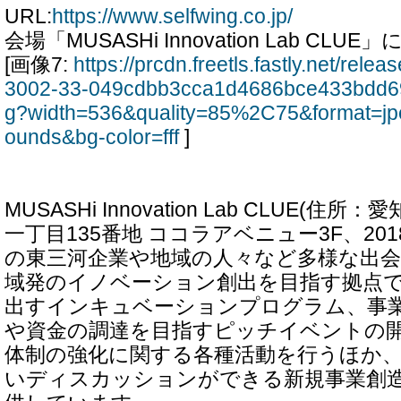
URL:
https://www.selfwing.co.jp/
会場「MUSASHi Innovation Lab CLU
[画像7:
https://prcdn.freetls.fastly.net/rel
3002-33-049cdbb3cca1d4686bce433bdd6
g?width=536&quality=85%2C75&format=jp
ounds&bg-color=fff
]
MUSASHi Innovation Lab CLUE(
一丁目135番地 ココラアベニュー3F、201
の東三河企業や地域の人々など多様な出
域発のイノベーション創出を目指す拠点
出すインキュベーションプログラム、事
や資金の調達を目指すピッチイベントの
体制の強化に関する各種活動を行うほか
いディスカッションができる新規事業創