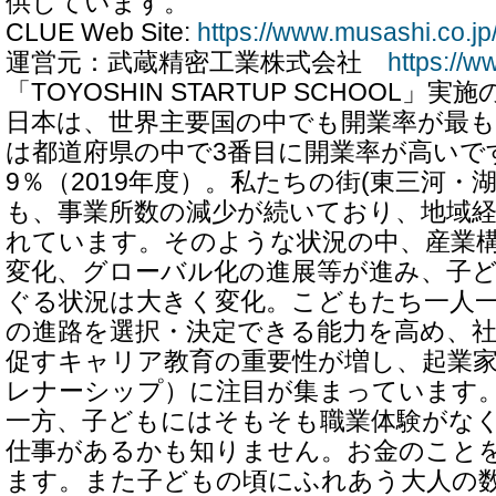
供しています。
CLUE Web Site:
https://www.musashi.co.jp/
運営元：武蔵精密工業株式会社
https://w
「TOYOSHIN STARTUP SCHOOL」実
日本は、世界主要国の中でも開業率が最
は都道府県の中で3番目に開業率が高いです
9％（2019年度）。私たちの街(東三河・
も、事業所数の減少が続いており、地域
れています。そのような状況の中、産業
変化、グローバル化の進展等が進み、子
ぐる状況は大きく変化。こどもたち一人
の進路を選択・決定できる能力を高め、社
促すキャリア教育の重要性が増し、起業
レナーシップ）に注目が集まっています
一方、子どもにはそもそも職業体験がな
仕事があるかも知りません。お金のこと
ます。また子どもの頃にふれあう大人の