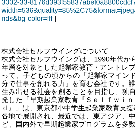
3002-33-8176d393f55837abef0a8800cdcf
width=536&quality=85%2C75&format=jpeg
nds&bg-color=fff
]
株式会社セルフウイングについて
株式会社セルフウイングは、1990年代か
年層を対象とした起業家教育・アントレ
って、子どもの頃からの「起業家マイン
分で仕事を創れる力」を育む会社です。
生み出せる社会を創ることを目指し、独
発した「早期起業家教育『Ｓｅｌｆｗｉｎ
ｄ』」は、東京都小中学生起業家教育支援
各地で展開され、最近では、東アジア、
ど、国内外で早期起業家プログラムを多