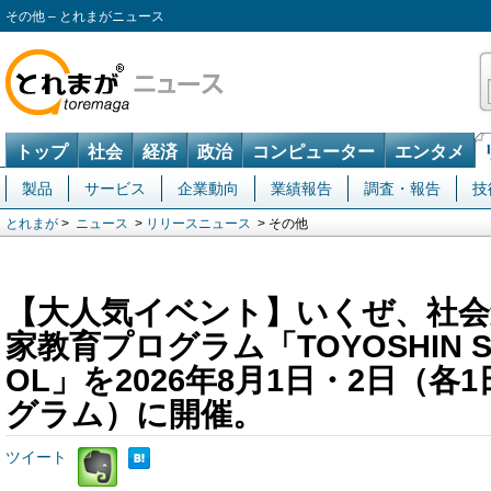
その他 – とれまがニュース
トップ
社会
経済
政治
コンピューター
エンタメ
製品
サービス
企業動向
業績報告
調査・報告
技
とれまが
>
ニュース
>
リリースニュース
> その他
【大人気イベント】いくぜ、社会
家教育プログラム「TOYOSHIN ST
OL」を2026年8月1日・2日（各
グラム）に開催。
ツイート