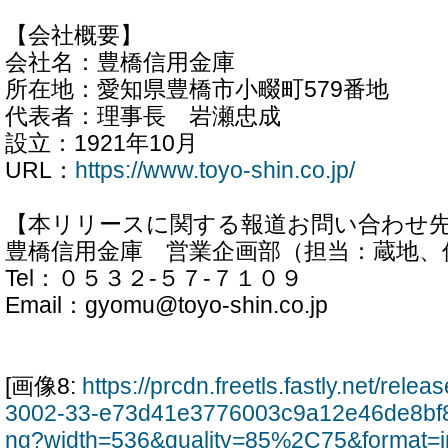
【会社概要】
会社名：豊橋信用金庫
所在地：愛知県豊橋市小畷町579番地
代表者：理事長 岩瀬忠成
設立：1921年10月
URL：
https://www.toyo-shin.co.jp/
【本リリースに関する報道お問い合わせ
豊橋信用金庫 営業企画部（担当：蔵地、
Tel：０５３２-５７-７１
Email：gyomu@toyo-shin.co.jp
[画像8:
https://prcdn.freetls.fastly.net/rel
3002-33-e73d41e3776003c9a12e46de8bf
ng?width=536&quality=85%2C75&format=j