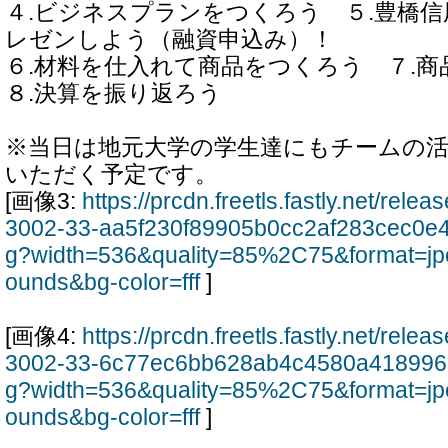
４.ビジネスプランをつくろう ５.豊橋
レゼンしよう（融資申込み）！
６.材料を仕入れて商品をつくろう ７.
８.決算を振り返ろう
※当日は地元大学の学生達にもチームの
いただく予定です。
[画像3:
https://prcdn.freetls.fastly.net/rel
3002-33-aa5f230f89905b0cc2af283cec0e4
g?width=536&quality=85%2C75&format=jp
ounds&bg-color=fff
]
[画像4:
https://prcdn.freetls.fastly.net/rel
3002-33-6c77ec6bb628ab4c4580a418996
g?width=536&quality=85%2C75&format=jp
ounds&bg-color=fff
]