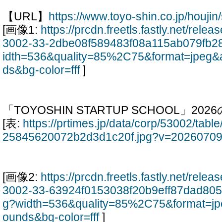
【URL】
https://www.toyo-shin.co.jp/houjin
[画像1:
https://prcdn.freetls.fastly.net/rel
3002-33-2dbe08f589483f08a115ab079fb2
idth=536&quality=85%2C75&format=jpeg&
ds&bg-color=fff
]
「TOYOSHIN STARTUP SCHOOL」202
[表:
https://prtimes.jp/data/corp/53002/tab
25845620072b2d3d1c20f.jpg?v=2026070
[画像2:
https://prcdn.freetls.fastly.net/rel
3002-33-63924f0153038f20b9eff87dad805
g?width=536&quality=85%2C75&format=jp
ounds&bg-color=fff
]