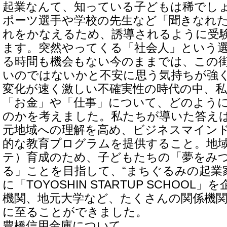
起業なんて、知っている子どもは稀でし
ポーツ選手や学校の先生など「聞きなれ
れをかなえるため、誘導されるように受
ます。突然やってくる「社会人」という
る時間も機会もない今のままでは、この
いのではないかと不安に思う気持ちが強
変化が速く激しい不確実性の時代の中、
「お金」や「仕事」について、どのよう
のかを考えました。私たちが導いた答え
元地域への理解を高め、ビジネスマイン
的な教育プログラムを提供すること。地
テ）育成のため、子どもたちの「夢をみ
る」ことを目指して、“まちぐるみの起業
に「TOYOSHIN STARTUP SCHOOL
機関、地元大学など、たくさんの関係機
に至ることができました。
豊橋信用金庫について