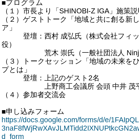
■プログラム
（１）市長より「SHINOBI-Z IGA」施策
（２）ゲストトーク「地域と共に創る新
ア」
登壇：西村 成弘氏（株式会社フィッ
役）
荒木 崇氏（一般社団法人 NinjaT
（３）トークセッション「地域の未来を
プとは」
登壇：上記のゲスト2名
上野商工会議所 会頭 中井 茂
（４）参加者交流会
■申し込みフォーム
https://docs.google.com/forms/d/e/1FAI
3naF8fWjRwXAvJLMTidd2IXNUPtkcGN2aw
d_form