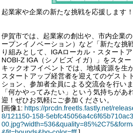
起業家や企業の新たな挑戦を応援します
伊賀市では、起業家の創出や、市内企業の
ープンイノベーション）など「新たな挑
り組みとして、IGAローカル・スタートア
NOBI-Z IGA（シノビズ イガ）」をスタ
キックオフイベントでは、地域資源を生
スタートアップ経営者を迎えてのゲスト
ション、参加者全員による交流会を行い
「何かやってみたい」という気持ちがあ
迎！ぜひお気軽にご参加ください。
[画像1:
https://prcdn.freetls.fastly.net/rel
8/121150-158-5ebfc45056a4c6f65b710ac
00.jpg?width=536&quality=85%2C75&form
&fit=bounds&bg-color=fff
]