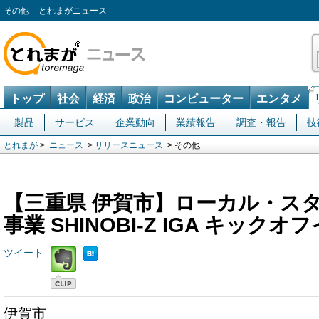
その他 – とれまがニュース
トップ
社会
経済
政治
コンピューター
エンタメ
製品
サービス
企業動向
業績報告
調査・報告
技
とれまが
>
ニュース
>
リリースニュース
> その他
【三重県 伊賀市】ローカル・ス
事業 SHINOBI-Z IGA キック
ツイート
伊賀市