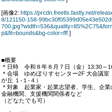
[画像2:
https://prcdn.freetls.fastly.net/rel
8/121150-158-99bc30f05399d05e43e502
700.jpg?width=536&quality=85%2C75&for
p&fit=bounds&bg-color=fff
]
■概要
＊日時 令和８年８月７日（金）13:30～16
＊会場 ゆめぽりすセンター2F 大会議室（
が丘 １-１-４）
＊対象 起業家・起業志望者、学生、企業
金融機関、支援機関関係者など
（どなたでも可）