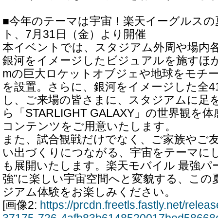
■今年のテーマは宇宙！楽天イーグルスの夏
ト、7月31日（金）より開催
本イベントでは、スタジアム外周や場内
銀河をイメージしたビジュアルを施すほか
mの巨大ロケットオブジェや地球をモチ
を設置。さらに、銀河をイメージした全4
し、ご来場の皆さまに、スタジアムに足
ら「STARLIGHT GALAXY」の世界観
コンテンツをご用意いたします。
また、試合観戦だけでなく、ご家族やご
い出づくりにつながる、宇宙をテーマに
も展開いたします。楽天モバイル 最強パ
強”に楽しい宇宙空間へと変貌する、この
ジアム体験をお楽しみください。
[画像2:
https://prcdn.freetls.fastly.net/rel