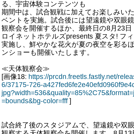
る、宇宙体験コンテンツも
期間中は、試合観戦に加えてお楽しみい
ベントを実施。試合後には望遠鏡や双眼
観察会を開催するほか、最終日の8月23
ロイネットホテルズpresents 夏スタ! 
実施し、鮮やかな花火が夏の夜空を彩るほ
ンショーも開催いたします。
≪天体観察会≫
[画像18:
https://prcdn.freetls.fastly.net/re
6/37175-726-a427fed6fe2e40efd0960f9e4
jpg?width=536&quality=85%2C75&format=
=bounds&bg-color=fff
]
試合終了後のスタジアムで、望遠鏡や双
観察する天体観察会を開催します。8月1