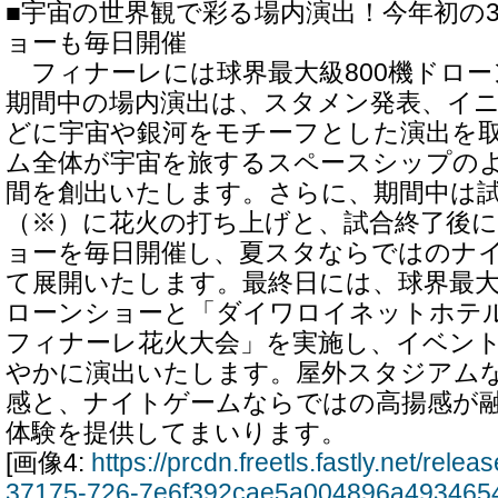
■宇宙の世界観で彩る場内演出！今年初の3
ョーも毎日開催
フィナーレには球界最大級800機ドロー
期間中の場内演出は、スタメン発表、イ
どに宇宙や銀河をモチーフとした演出を
ム全体が宇宙を旅するスペースシップの
間を創出いたします。さらに、期間中は試
（※）に花火の打ち上げと、試合終了後に
ョーを毎日開催し、夏スタならではのナ
て展開いたします。最終日には、球界最大
ローンショーと「ダイワロイネットホテルズpr
フィナーレ花火大会」を実施し、イベン
やかに演出いたします。屋外スタジアム
感と、ナイトゲームならではの高揚感が
体験を提供してまいります。
[画像4:
https://prcdn.freetls.fastly.net/rel
37175-726-7e6f392cae5a004896a493465