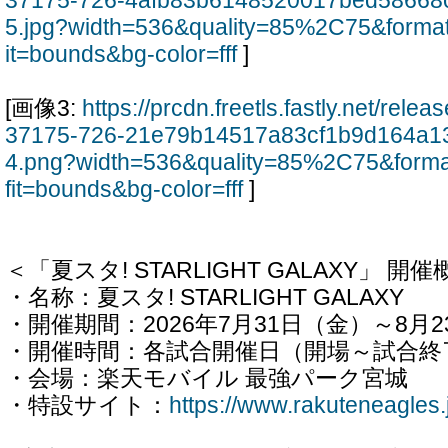
37175-726-4afb83b6148520017bed58668
5.jpg?width=536&quality=85%2C75&forma
it=bounds&bg-color=fff
]
[画像3:
https://prcdn.freetls.fastly.net/rel
37175-726-21e79b14517a83cf1b9d164a1
4.png?width=536&quality=85%2C75&form
fit=bounds&bg-color=fff
]
＜「夏スタ! STARLIGHT GALAXY」 開
・名称：夏スタ! STARLIGHT GALAXY
・開催期間：2026年7月31日（金）～8月
・開催時間：各試合開催日（開場～試合終
・会場：楽天モバイル 最強パーク宮城
・特設サイト：
https://www.rakuteneagles.