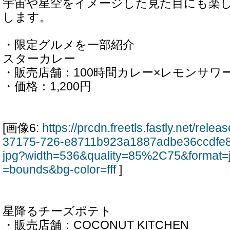
宇宙や星空をイメージした見た目にも楽
します。
・限定グルメを一部紹介
スターカレー
・販売店舗：100時間カレー×レモンサワー 
・価格：1,200円
[画像6:
https://prcdn.freetls.fastly.net/rel
37175-726-e8711b923a1887adbe36ccdfe
jpg?width=536&quality=85%2C75&format=
=bounds&bg-color=fff
]
星降るチーズポテト
・販売店舗：COCONUT KITCHEN