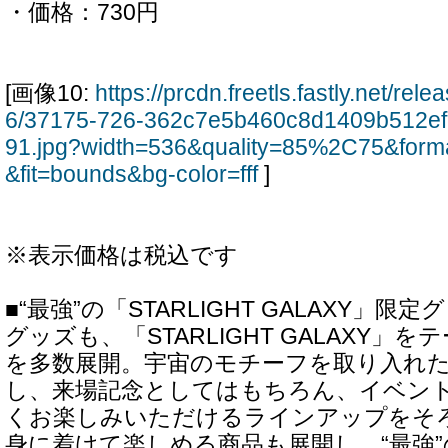
・価格：730円
[画像10:
https://prcdn.freetls.fastly.net/re
6/37175-726-362c7e5b460c8d1409b512e
91.jpg?width=536&quality=85%2C75&form
&fit=bounds&bg-color=fff
]
※表示価格は税込です
■“最強”の「STARLIGHT GALAXY」限
グッズも、「STARLIGHT GALAXY」
を多数展開。宇宙のモチーフを取り入れ
し、来場記念としてはもちろん、イベン
くお楽しみいただけるラインアップをそ
身に着けて楽しめる商品も展開し、“最強