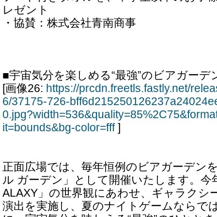
レゼント
・協賛：株式会社青南商事
■宇宙気分を楽しめる“最強”のビアガーデ
[画像26:
https://prcdn.freetls.fastly.net/re
6/37175-726-bff6d215250126237a24024e
0.jpg?width=536&quality=85%2C75&forma
it=bounds&bg-color=fff
]
正面広場では、毎年恒例のビアガーデン
ル ガーデン」として開催いたします。今年は「
ALAXY」の世界観にあわせ、ギャラクシ
演出を実施し、夏のナイトゲームならで