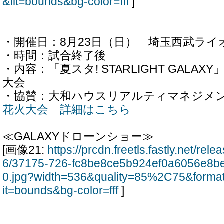
&fit=bounds&bg-color=fff
]
・開催日：8月23日（日） 埼玉西武ライ
・時間：試合終了後
・内容：「夏スタ! STARLIGHT GALA
大会
・協賛：大和ハウスリアルティマネジメ
花火大会 詳細はこちら
≪GALAXYドローンショー≫
[画像21:
https://prcdn.freetls.fastly.net/re
6/37175-726-fc8be8ce5b924ef0a6056e8b
0.jpg?width=536&quality=85%2C75&forma
it=bounds&bg-color=fff
]