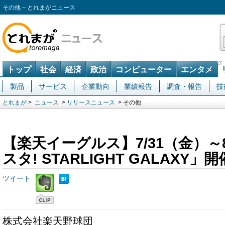
その他 – とれまがニュース
トップ
社会
経済
政治
コンピューター
エンタメ
製品
サービス
企業動向
業績報告
調査・報告
技
とれまが
>
ニュース
>
リリースニュース
> その他
【楽天イーグルス】7/31（金）～8
スタ! STARLIGHT GALAXY」開
ツイート
株式会社楽天野球団