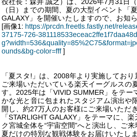
役社長：森井 誠之）は、2026年7月31日
（日）までの期間、夏の大型イベント「夏スタ!
GALAXY」を開催いたしますので、お知
[画像1:
https://prcdn.freetls.fastly.net/rel
37175-726-381118533eceac2ffe1f7daa48d
g?width=536&quality=85%2C75&format=jp
ounds&bg-color=fff
]
「夏スタ!」は、2008年より実施しており
ご来場いただいている楽天イーグルスの
す。2025年は「VIVID SUMMER」を
かな光と音に包まれたスタジアム演出や
開し、約27万人のお客様にご来場いただき
「STARLIGHT GALAXY」をテーマに
ク宮城全体を“宇宙空間”へと演出し、ご
夏だけの特別な観戦体験をお届けいたし