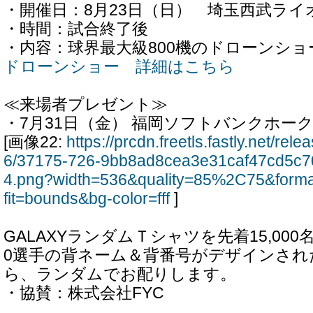
・開催日：8月23日（日） 埼玉西武ライ
・時間：試合終了後
・内容：球界最大級800機のドローンショ
ドローンショー 詳細はこちら
≪来場者プレゼント≫
・7月31日（金） 福岡ソフトバンクホー
[画像22:
https://prcdn.freetls.fastly.net/re
6/37175-726-9bb8ad8cea3e31caf47cd5c7
4.png?width=536&quality=85%2C75&form
fit=bounds&bg-color=fff
]
GALAXYランダムＴシャツを先着15,00
0選手の背ネーム＆背番号がデザインされ
ら、ランダムでお配りします。
・協賛：株式会社FYC