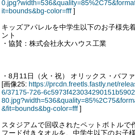
0.jpg?width=536&quality=85%2C75&forma
it=bounds&bg-color=fff
]
キッズアパレルを中学生以下のお子様先着1
ント
・協賛：株式会社永大ハウス工業
・8月11日（火・祝） オリックス・バフ
[画像25:
https://prcdn.freetls.fastly.net/re
6/37175-726-6c5973f423034290151b590
80.jpg?width=536&quality=85%2C75&form
&fit=bounds&bg-color=fff
]
スタジアムで回収されたペットボトルで作ら
フード付きタオルを、中学生以下のお子様先