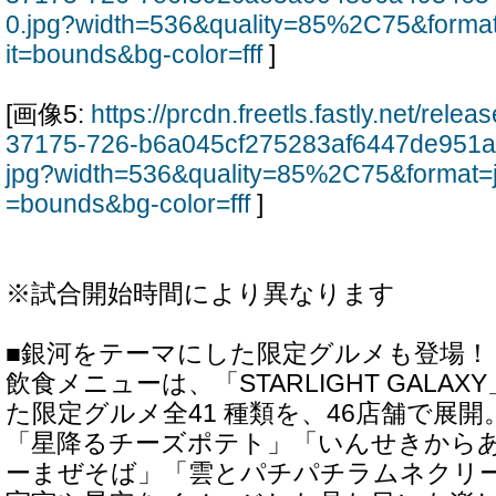
0.jpg?width=536&quality=85%2C75&forma
it=bounds&bg-color=fff
]
[画像5:
https://prcdn.freetls.fastly.net/rel
37175-726-b6a045cf275283af6447de951a
jpg?width=536&quality=85%2C75&format=
=bounds&bg-color=fff
]
※試合開始時間により異なります
■銀河をテーマにした限定グルメも登場！
飲食メニューは、「STARLIGHT GALA
た限定グルメ全41 種類を、46店舗で展
「星降るチーズポテト」「いんせきから
ーまぜそば」「雲とパチパチラムネクリ