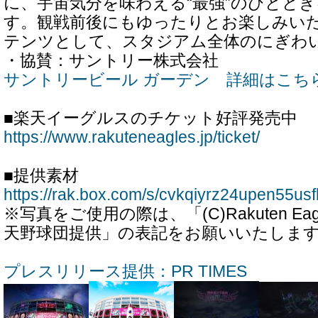
に、宇宙気分を味わえる“最強”のひとと
す。観戦前後にもゆったりとお楽しみい
テンツとして、スタジアム全体のにぎわ
・協賛：サントリー株式会社
サントリービール ガーデン 詳細はこち
■楽天イーグルスのチケット好評発売中
https://www.rakuteneagles.jp/ticket/
■提供素材
https://rak.box.com/s/cvkqiyrz24upen55usf
※写真をご使用の際は、「(C)Rakuten E
天野球団提供」の表記をお願いいたしま
プレスリリース提供：PR TIMES