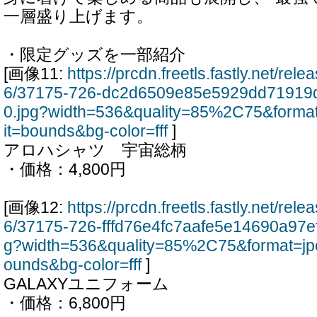
一層盛り上げます。
・限定グッズを一部紹介
[画像11:
https://prcdn.freetls.fastly.net/re
6/37175-726-dc2d6509e85e5929dd71919
0.jpg?width=536&quality=85%2C75&forma
it=bounds&bg-color=fff
]
アロハシャツ 宇宙総柄
・価格：4,800円
[画像12:
https://prcdn.freetls.fastly.net/re
6/37175-726-fffd76e4fc7aafe5e14690a97e
g?width=536&quality=85%2C75&format=jp
ounds&bg-color=fff
]
GALAXYユニフォーム
・価格：6,800円