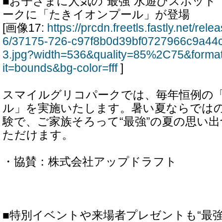
■お子さまに人気の“最強”水遊びスポッ
ークに「たきイオンプール」が登場
[画像17:
https://prcdn.freetls.fastly.net/re
6/37175-726-c97f8b0d39bf0727966c9a44
3.jpg?width=536&quality=85%2C75&forma
it=bounds&bg-color=fff
]
スマイルグリコパークでは、毎年恒例の
ル」を実施いたします。暑い夏ならでは
験で、ご家族そろって“最強”の夏の思い
ただけます。
・協賛：株式会社アップドラフト
■特別イベントや来場者プレゼントも“最強