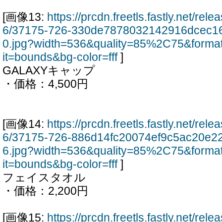
[画像13:
https://prcdn.freetls.fastly.net/re
6/37175-726-330de7878032142916dcec1
0.jpg?width=536&quality=85%2C75&forma
it=bounds&bg-color=fff
]
GALAXYキャップ
・価格：4,500円
[画像14:
https://prcdn.freetls.fastly.net/re
6/37175-726-886d14fc20074ef9c5ac20e2
6.jpg?width=536&quality=85%2C75&forma
it=bounds&bg-color=fff
]
フェイスタオル
・価格：2,200円
[画像15:
https://prcdn.freetls.fastly.net/re