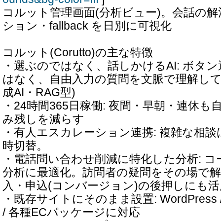
コルット管理画面(分析ビュー)。会話の
ション・fallback を日別に可視化
コルット(Corutto)の主な特徴
・選ぶのではなく、話しかけるAI: ボタ
はなく、自由入力の質問を文脈で理解して
成AI・RAG型)
・24時間365日稼働: 夜間・早朝・連休
み残しを減らす
・有人エスカレーション連携: 複雑な相
時切替。
・電話問い合わせ削減に特化した分析: コ
分析に最適化。訪問者の疑問をその場で
入・申込(コンバージョン)の後押しにも活
・既存サイトにそのまま設置: WordPress / S
/ 各種ECパッケージに対応