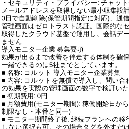
・セキュリティ・プライバシー: チャット会話
メールアドレスを取得しない最小収集設計
0日で自動削除(保管期間指定に対応)、通信
管理画面はゼロトラスト認証。国際的な
取得したクラウド基盤で運用し、会話デー
ません
導入モニター企業 募集要項
効果が出るまで改善を伴走する体制を確
一緒できるのは5社までとしています。
■ 名称: コルット 導入モニター企業募集
■ 内容: コルットを無償で導入し、問い
の効果を実際の管理画面の数字で検証い
■ 初期費用: 0円
■ 月額費用(モニター期間): 稼働開始日から
制限なし・本番と同一)
■ モニター期間終了後: 継続プランへの移
しない選択も可。その場合タグを外すだけ