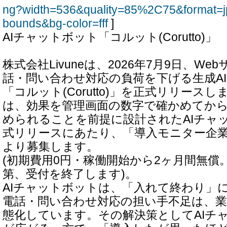
ng?width=536&quality=85%2C75&format=j
bounds&bg-color=fff
]
AIチャットボット「コルット(Corutto)」
株式会社Livuneは、2026年7月9日、W
話・問い合わせ対応の負荷を下げる生成A
「コルット(Corutto)」を正式リリース
は、効果を管理画面の数字で確かめてか
められることを前提に設計されたAIチャ
式リリースにあたり、「導入モニター企業
より募集します。
(初期費用0円・稼働開始から2ヶ月間無償
第、受付を終了します)。
AIチャットボットは、「入れて終わり」
電話・問い合わせ対応の担い手不足は、
態化しています。その解決策としてAIチ