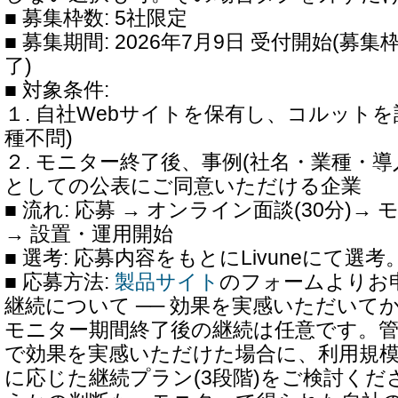
■ 募集枠数: 5社限定
■ 募集期間: 2026年7月9日 受付開始(
了)
■ 対象条件:
１. 自社Webサイトを保有し、コルット
種不問)
２. モニター終了後、事例(社名・業種・
としての公表にご同意いただける企業
■ 流れ: 応募 → オンライン面談(30分)
→ 設置・運用開始
■ 選考: 応募内容をもとにLivuneにて
■ 応募方法:
製品サイト
のフォームよりお
継続について ── 効果を実感いただいて
モニター期間終了後の継続は任意です。
で効果を実感いただけた場合に、利用規
に応じた継続プラン(3段階)をご検討く