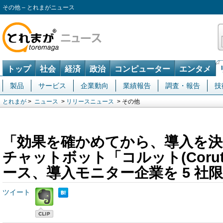
その他 – とれまがニュース
トップ
社会
経済
政治
コンピューター
エンタメ
製品
サービス
企業動向
業績報告
調査・報告
技
とれまが
>
ニュース
>
リリースニュース
> その他
「効果を確かめてから、導入を決
チャットボット「コルット(Corut
ース、導入モニター企業を 5 社
ツイート