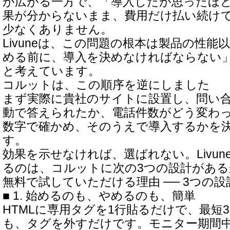
が広がる一方で、「導入したが思ったほ
果が分からないまま、費用だけ払い続け
少なくありません。
Livuneは、この問題の根本は製品の性能
める前に、導入を決めなければならない
と考えています。
コルットは、この順序を逆にしました
まず実際に貴社のサイトに設置し、問い
動で答えられたか、電話件数がどう変わ
数字で確かめ、そのうえで導入するかを
す。
効果を示せなければ、選ばれない。Livu
るのは、コルットに次の3つの設計があ
無料で試していただける理由 ── 3つの設
■ 1. 始めるのも、やめるのも、簡単
HTMLに専用タグを1行貼るだけで、最短
も、タグを外すだけです。モニター期間