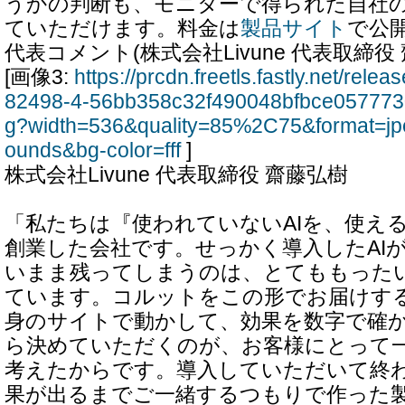
うかの判断も、モニターで得られた自社
ていただけます。料金は
製品サイト
で公
代表コメント(株式会社Livune 代表取締役
[画像3:
https://prcdn.freetls.fastly.net/rel
82498-4-56bb358c32f490048bfbce057773
g?width=536&quality=85%2C75&format=jp
ounds&bg-color=fff
]
株式会社Livune 代表取締役 齋藤弘樹
「私たちは『使われていないAIを、使える
創業した会社です。せっかく導入したAI
いまま残ってしまうのは、とてももった
ています。コルットをこの形でお届けす
身のサイトで動かして、効果を数字で確
ら決めていただくのが、お客様にとって
考えたからです。導入していただいて終
果が出るまでご一緒するつもりで作った