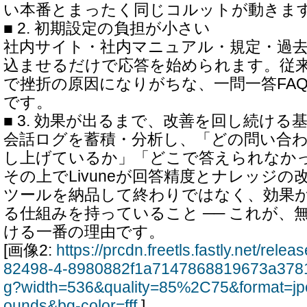
い本番とまったく同じコルットが動きま
■ 2. 初期設定の負担が小さい
社内サイト・社内マニュアル・規定・過
込ませるだけで応答を始められます。従
で挫折の原因になりがちな、一問一答FA
です。
■ 3. 効果が出るまで、改善を回し続ける
会話ログを蓄積・分析し、「どの問い合
し上げているか」「どこで答えられなか
その上でLivuneが回答精度とナレッジ
ツールを納品して終わりではなく、効果
る仕組みを持っていること ── これが、
ける一番の理由です。
[画像2:
https://prcdn.freetls.fastly.net/rel
82498-4-8980882f1a7147868819673a3781
g?width=536&quality=85%2C75&format=jp
ounds&bg-color=fff
]