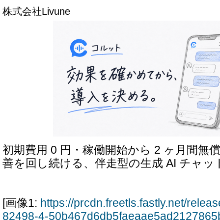
株式会社Livune
初期費用 0 円・稼働開始から 2 ヶ月間
善を回し続ける、伴走型の生成 AI チャ
[画像1:
https://prcdn.freetls.fastly.net/rel
82498-4-50b467d6db5faeaae5ad2127865