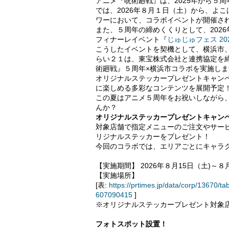
アニメ『呪術廻戦』は、2025年から５周
では、2026年８月１日（土）から、よこはま
ワーにおいて、コラボイベントが開催さ
また、５周年の締めくくりとして、2026
フィナーレイベント『
じゅじゅフェス 2026 -
こうしたイベントを契機として、横浜市
らい２１は、東宝株式会社と連携協定を締結
術廻戦』５周年×横浜市コラボを実施しま
オリジナルステッカープレゼントキャン
に楽しめる多彩なコンテンツを展開予定
この夏はアニメ５周年をお祝いしながら
んか？
オリジナルステッカープレゼントキャン
対象店舗で指定メニューのご注文やサー
リジナルステッカーをプレゼント！
今回のコラボでは、エリアごとにキャラ
【実施期間】 2026年８月15日（土)～８
【実施場所】
[表:
https://prtimes.jp/data/corp/1367
607090415
]
※オリジナルステッカープレゼント対象
フォトスポット設置！