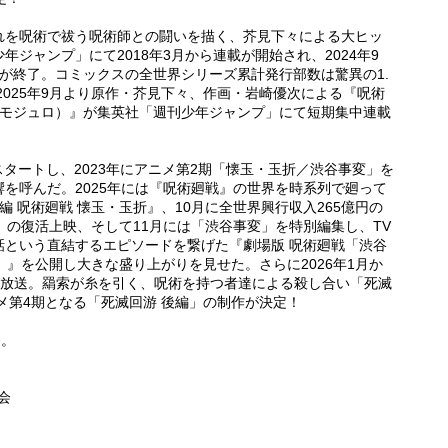
れを呪術で祓う呪術師との闘いを描く、芥見下々による大ヒッ
ジャンプ」にて2018年3月から連載が開始され、2024年9
が終了。コミックスの全世界シリーズ累計発行部数は驚異の1.
2025年9月より原作・芥見下々、作画・岩崎優次による『呪術
（モジュロ）』が集英社「週刊少年ジャンプ」にて短期集中連載
メがスタートし、2023年にアニメ第2期「懐玉・玉折／渋谷事変」を
を呼んだ。2025年には『呪術廻戦』の世界を時系列で廻って
 呪術廻戦 懐玉・玉折』、10月に全世界興行収入265億円の
』の復活上映、そして11月には「渋谷事変」を特別編集し、TV
2話という直結するエピソードを繋げた『劇場版 呪術廻戦「渋谷
」』を公開し大きな盛り上がりを見せた。さらに2026年1月か
編」が放送。羂索が糸を引く、呪術を持つ者達による殺し合い「死滅
メ第4期となる「死滅回游 後編」の制作が決定！
-。
会