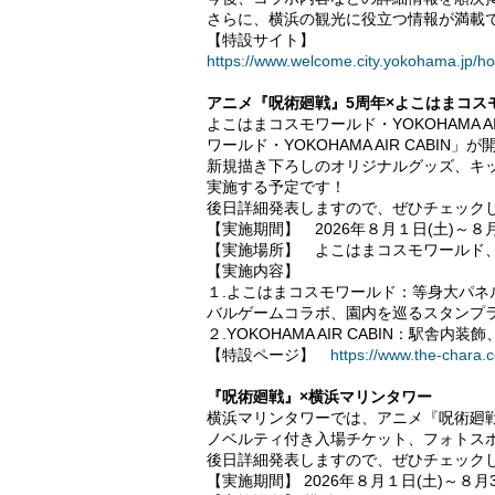
さらに、横浜の観光に役立つ情報が満載
【特設サイト】
https://www.welcome.city.yokohama.jp/hot
アニメ『呪術廻戦』5周年×よこはまコスモワー
よこはまコスモワールド・YOKOHAMA 
ワールド・YOKOHAMA AIR CABIN」
新規描き下ろしのオリジナルグッズ、キ
実施する予定です！
後日詳細発表しますので、ぜひチェック
【実施期間】 2026年８月１日(土)～８月
【実施場所】 よこはまコスモワールド、YOKO
【実施内容】
１.よこはまコスモワールド：等身大パ
バルゲームコラボ、園内を巡るスタンプラリ
２.YOKOHAMA AIR CABIN：駅舎
【特設ページ】
https://www.the-chara
『呪術廻戦』×横浜マリンタワー
横浜マリンタワーでは、アニメ『呪術廻戦
ノベルティ付き入場チケット、フォトス
後日詳細発表しますので、ぜひチェック
【実施期間】 2026年８月１日(土)～８月3