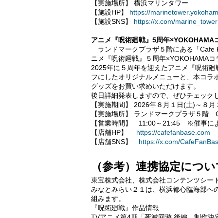
【実施場所】 横浜マリンタワー
【施設HP】
https://marinetower.yokoham
【施設SNS】
https://x.com/marine_tower
アニメ『呪術廻戦』5周年×YOKOHAMAコラボカ
ランドマークプラザ５階にある「Cafe F
ニメ『呪術廻戦』５周年×YOKOHAMAコラボ
2025年に５周年を迎えたアニメ『呪術
フにしたオリジナルメニューと、本コラ
グッズをお買い求めいただけます。
後日詳細発表しますので、ぜひチェック
【実施期間】 2026年８月１日(土)～８月
【実施場所】 ランドマークプラザ５階 Caf
【営業時間】 11:00～21:45 ※催事
【店舗HP】
https://cafefanbase.com
【店舗SNS】
https://x.com/CafeFanBa
（参考）連携協定につい
東宝株式会社、株式会社コンテンツシー
みなとみらい２１は、横浜都心臨海部へ
組みます。
『呪術廻戦』作品情報
TVアニメ第4期「死滅回游 後編」制作決