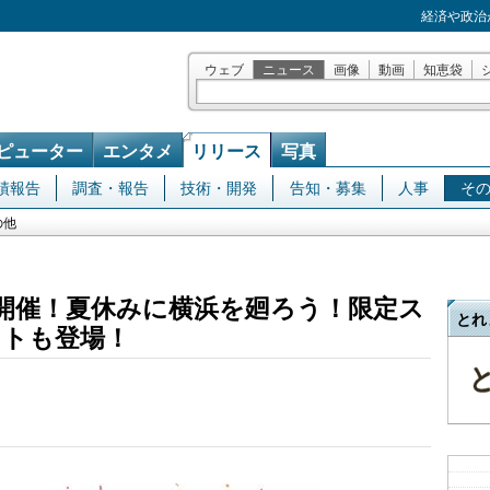
経済や政治
ウェブ
ニュース
画像
動画
知恵袋
ピューター
エンタメ
リリース
写真
績報告
調査・報告
技術・開発
告知・募集
人事
そ
の他
ボ開催！夏休みに横浜を廻ろう！限定ス
とれ
ットも登場！