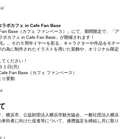
a/
フェ in Cafe Fan Base
an Base（カフェ ファンベース）」にて、期間限定で、「ア
カフェ in Cafe Fan Base」が開催されます！
廻戦』。その５周年イヤーを彩る、キャラクターや作品をモチー
ボの為に制作されたイラストを用いた装飾や、オリジナル限定
してください！
３１日(月)
e Fan Base（カフェ ファンベース）
により変動
se
て
ド、横浜市、公益財団法人横浜市観光協会、一般社団法人横浜
の来街者に向けた促進等について、連携協定を締結し共に取り
定！