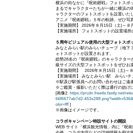
横浜の街なかに『呪術廻戦』フォトスポ
まるでキャラクターたちが一緒に横浜の
ャラクターのフォトスポットを設置いた
アニメ『呪術廻戦』５年の軌跡。ぜひ写
【実施期間】 2026年８月15日（土)～８
【実施場所】 フォトスポットの設置場所
５周年ビジュアル使用の大型フォトスポ
みなとみらい駅のみらいチューブ（地下
ォトスポットが設置されます。
総勢28名の『呪術廻戦』のキャラクタ
級サイズの大型フォトスポットをぜひお
【実施期間】 2026年８月15日（土)～８
【実施場所】 みなとみらい駅 みらいチ
※駅及び駅係員へのお問い合わせはご遠
※ご鑑賞・撮影いただく際は通行の妨げ
[画像2:
https://prcdn.freetls.fastly.ne
66f6677ab7d2-453x288.png?width=536&
olor=fff
]
※画像はイメージです。
コラボキャンペーン特設サイトの開設
WEB サイト「横浜観光情報」内に『呪
今後、コラボ内容などの詳細情報を順次