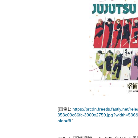
[画像1:
https://prcdn.freetls.fastly.ne
353c09c66fc-3900x2759.jpg?width=536
olor=fff
]