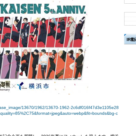
IR
t/release_image/13670/1962/13670-1962-2c6df016f47d3e1105e28
&quality=85%2C75&format=jpeg&auto=webp&fit=bounds&bg-c