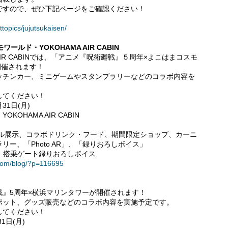
ですので、ぜひ下記ページをご確認ください！
topics/jujutsukaisen/
ルド・YOKOHAMA AIR CABIN
AIR CABINでは、「アニメ『呪術廻戦』５周年×よこはまコスモ
が開催されます！
ッチンカー、ミニゲームやスタンプラリーなどのコラボ内容を
してください！
31日(月)
HAMA AIR CABIN
ネル展示、コラボドリンク・フード、期間限定ショップ、カーニ
ー、「Photo AR」、「録りおろしボイス」
内装飾、搭乗ゲート録りおろしボイス
.com/blog/?p=116695
』5周年×横浜マリンタワーが開催されます！
ポット、グッズ販売などのコラボ内容を実施予定です。
してください！
1日(月)