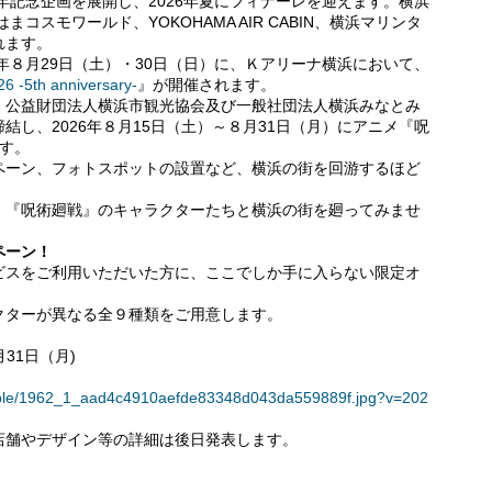
年記念企画を展開し、2026年夏にフィナーレを迎えます。横浜
コスモワールド、YOKOHAMA AIR CABIN、横浜マリンタ
れます。
年８月29日（土）・30日（日）に、Ｋアリーナ横浜において、
5th anniversary-
』が開催されます。
、公益財団法人横浜市観光協会及び一般社団法人横浜みなとみ
し、2026年８月15日（土）～８月31日（月）にアニメ『呪
す。
ペーン、フォトスポットの設置など、横浜の街を回游するほど
！
、『呪術廻戦』のキャラクターたちと横浜の街を廻ってみませ
ペーン！
ビスをご利用いただいた方に、ここでしか手に入らない限定オ
クターが異なる全９種類をご用意します。
月31日（月)
0/table/1962_1_aad4c4910aefde83348d043da559889f.jpg?v=202
店舗やデザイン等の詳細は後日発表します。