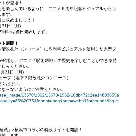
ットが登場！
街を楽しんでいるように、アニメ５周年記念ビジュアルからキ
します。
真に収めましょう！
月31日（月)
の詳細は後日発表します。
ット展開！
３階改札外コンコース）に５周年ビジュアルを使用した大型フ
ーが登場し、アニメ『呪術廻戦』の歴史を楽しむことができる特
楽しみください。
月31日（月)
ューブ（地下３階改札外コンコース）
慮ください。
にならないようにご注意ください。
t/release_image/13670/1962/13670-1962-16db472c2ee14893859a
quality=85%2C75&format=jpeg&auto=webp&fit=bounds&bg-c
術廻戦』×横浜市コラボの特設サイトを開設！
掲載します。