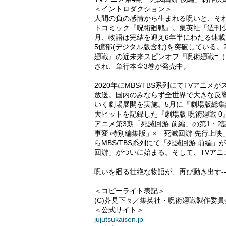
＜イントロダクション＞
人間の負の感情から生まれる呪いと、そ
トコミック『呪術廻戦』。集英社「週刊少年
月、物語は完結を迎え6年半にわたる連載
5億部(デジタル版含む)を突破している。
廻戦』の近未来スピンオフ『呪術廻戦≡
され、単行本全3巻が発売中。
2020年にMBS/TBS系列にてTVアニ
放送。国内のみならず全世界で大きな反響
いく劇場展開を実施。5月に『劇場版総集編
大ヒットを記録した『劇場版 呪術廻戦 0
アニメ第3期「死滅回游 前編」の第1・
事変 特別編集版」×「死滅回游 先行上映
らMBS/TBS系列にて「死滅回游 前
回游」がついに始まる。そして、TVアニ
呪いを廻る壮絶な物語が、再び動き出す-
＜コピーライト表記＞
(C)芥見下々／集英社・呪術廻戦製作委員
＜公式サイト＞
jujutsukaisen.jp