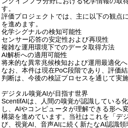
ングインフラ分野における化学情報の取
す。
評価プロジェクトでは、主に以下の観点
を進めます。
化学シグナルの検知可能性
センサー応答の安定性および再現性
複雑な運用環境下でのデータ取得方法
AI解析への適用可能性
将来的な異常兆候検知および運用最適化へ
なお、本件は現在PoC段階であり、評価
判断は、今後の検証プロセスを通じて実
デジタル嗅覚AIが目指す世界
ScentifAIは、人間の嗅覚が認識してい
し、AIやコンピュータが理解できる形へ
構築を進めています。当社はこれを「デジ
び、視覚AI、音声AIに続く新たなAI認識