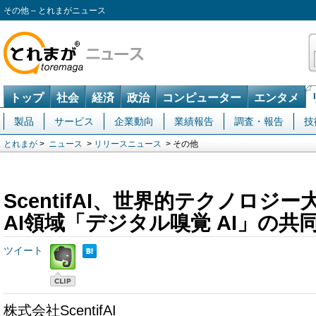
その他 – とれまがニュース
トップ
社会
経済
政治
コンピューター
エンタメ
製品
サービス
企業動向
業績報告
調査・報告
技
とれまが
>
ニュース
>
リリースニュース
> その他
ScentifAI、世界的テクノロジ
AI領域「デジタル嗅覚 AI」の共
ツイート
株式会社ScentifAI