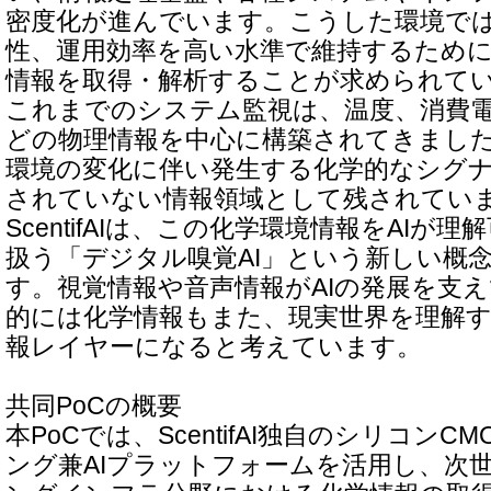
密度化が進んでいます。こうした環境で
性、運用効率を高い水準で維持するため
情報を取得・解析することが求められて
これまでのシステム監視は、温度、消費
どの物理情報を中心に構築されてきまし
環境の変化に伴い発生する化学的なシグ
されていない情報領域として残されてい
ScentifAIは、この化学環境情報をAIが
扱う「デジタル嗅覚AI」という新しい概
す。視覚情報や音声情報がAIの発展を支
的には化学情報もまた、現実世界を理解
報レイヤーになると考えています。
共同PoCの概要
本PoCでは、ScentifAI独自のシリコン
ング兼AIプラットフォームを活用し、次