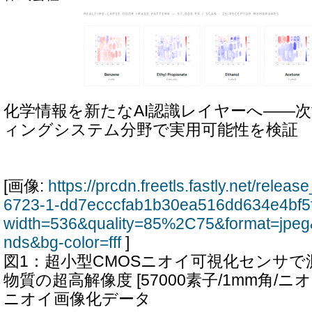
化学情報を新たなAI認識レイヤーへ――次
ィングシステム分野で実用可能性を検証
[画像:
https://prcdn.freetls.fastly.net/rele
6723-1-dd7ecccfab1b30ea516dd634e4bf5
width=536&quality=85%2C75&format=jpeg
nds&bg-color=fff
]
図1：超小型CMOSニオイ可視化センサ
物質の超高解像度 [57000素子/1mm角/ニ
ニオイ画像化データ