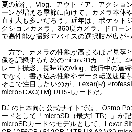
夏の旅行、Vlog、アウトドア、アクショ
ーンが増える季節に向けて、カメラ本体
直す人も多いだろう。近年は、ポケット
クションカメラ、360度カメラ、ドロー
で高性能な撮影デバイスの選択肢が広が
一方で、カメラの性能が高まるほど見落
像を記録するためのmicroSDカードだ。
レート撮影、長時間のVlog、旅行中の連
でなく、書き込み性能やデータ転送速度
そこで注目したいのが、Lexar(R) Profession
microSDXC(TM) UHS-Iカードだ。
DJIの日本向け公式サイトでは、Osmo Poc
ードとして「microSD（最大1 TB）」
microSDカードのモデルとして、Lexar Silver 
GB / 256GB / 512GB / 1TB U3 A2 V30