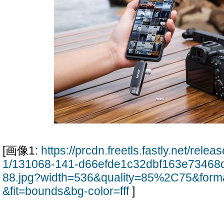
[画像1:
https://prcdn.freetls.fastly.net/rel
1/131068-141-d66efde1c32dbf163e73468
88.jpg?width=536&quality=85%2C75&form
&fit=bounds&bg-color=fff
]