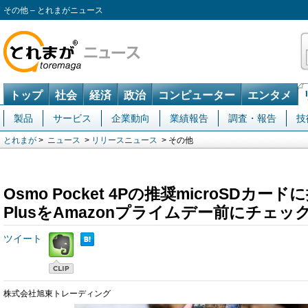
その他 – とれまがニュース
トップ
社会
経済
政治
コンピューター
エンタメ
製品
サービス
企業動向
業績報告
調査・報告
技
とれまが
>
ニュース
>
リリースニュース
> その他
Osmo Pocket 4Pの推奨microSDカードに掲
PlusをAmazonプライムデー前にチェッ
ツイート
株式会社旭東トレーディング