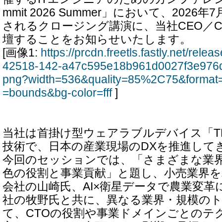
mmit 2026 Summer」において、2026
されるクロージング講演に、当社CEO／C
壇することをお知らせいたします。
[画像1:
https://prcdn.freetls.fastly.net/rel
42518-142-a47c595e18b961d0027f3e976
png?width=536&quality=85%2C75&format=
=bounds&bg-color=fff
]
当社は首掛け型ウェアラブルデバイス「THI
技術で、日本の産業現場のDXを推進して
今回のセッションでは、「さまざまな業界
色の役割と事業貢献」と題し、小売業界
会社の山崎氏、AI×衛星データで農業変革
社の牧野氏と共に、異なる業界・規模の
て、CTOの役割や事業ドメインごとのテ