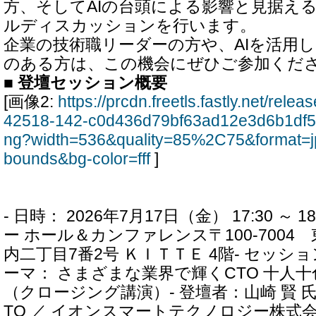
方、そしてAIの台頭による影響と見据え
ルディスカッションを行います。
企業の技術職リーダーの方や、AIを活用
のある方は、この機会にぜひご参加くだ
■ 登壇セッション概要
[画像2:
https://prcdn.freetls.fastly.net/rel
42518-142-c0d436d79bf63ad12e3d6b1df5
ng?width=536&quality=85%2C75&format=j
bounds&bg-color=fff
]
- 日時： 2026年7月17日（金） 17:30 ～ 
ー ホール＆カンファレンス〒100-7004
内二丁目7番2号 ＫＩＴＴＥ 4階- セッション番
ーマ： さまざまな業界で輝くCTO 十人
（クロージング講演）- 登壇者：山崎 賢 
TO ／ イオンスマートテクノロジー株式会