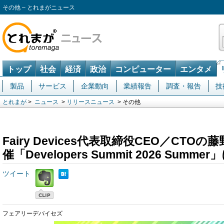
その他 – とれまがニュース
トップ
社会
経済
政治
コンピューター
エンタメ
製品
サービス
企業動向
業績報告
調査・報告
技
とれまが
>
ニュース
>
リリースニュース
> その他
Fairy Devices代表取締役CEO／CTO
催「Developers Summit 2026 Summ
ツイート
フェアリーデバイセズ