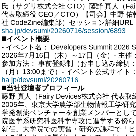
氏（サグリ株式会社 CTO）藤野 真人（Fairy
代表取締役 CEO／CTO）【司会】中野 
社 CodeZine編集部）セッション詳細UR
sha.jp/devsumi/20260716/session/6893
◼️イベント概要
- イベント名： Developers Summit 202
2026年7月16日（木）～17日（金）- 主
参加方法： 事前登録制（お申し込み締切：2
（月）13:00まで）- イベント公式サイト
ha.jp/devsumi/20260716
◼️当社登壇者プロフィール
藤野 真人（Fairy Devices株式会社 代表
2005年、東京大学農学部生物情報工学研
学発創薬ベンチャーを創業メンバーとし
院医学系研究科医科学専攻に進学する傍ら
就任。大学院での実習・研究の課程で「