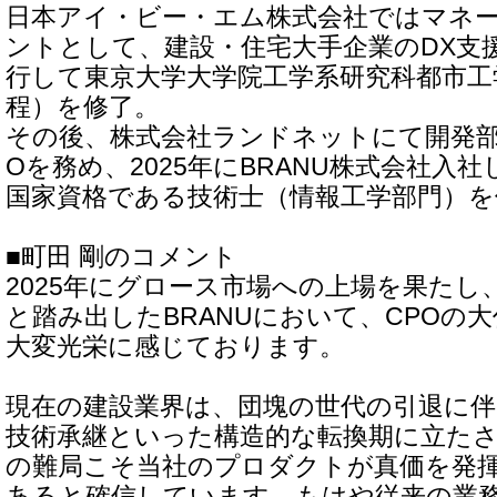
日本アイ・ビー・エム株式会社ではマネ
ントとして、建設・住宅大手企業のDX支
行して東京大学大学院工学系研究科都市工
程）を修了。
その後、株式会社ランドネットにて開発部
Oを務め、2025年にBRANU株式会社入社
国家資格である技術士（情報工学部門）を
■町田 剛のコメント
2025年にグロース市場への上場を果たし
と踏み出したBRANUにおいて、CPOの
大変光栄に感じております。
現在の建設業界は、団塊の世代の引退に伴
技術承継といった構造的な転換期に立た
の難局こそ当社のプロダクトが真価を発
あると確信しています。もはや従来の業