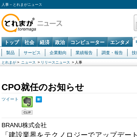
人事 – とれまがニュース
トップ
社会
経済
政治
コンピューター
エンタメ
製品
サービス
企業動向
業績報告
調査・報告
技
とれまが
>
ニュース
>
リリースニュース
> 人事
CPO就任のお知らせ
ツイート
BRANU株式会社
「建設業界をテクノロジーでアップデー