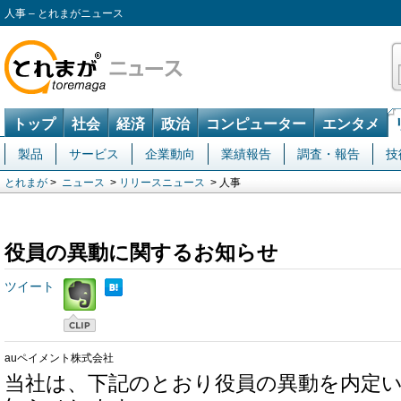
人事 – とれまがニュース
トップ
社会
経済
政治
コンピューター
エンタメ
製品
サービス
企業動向
業績報告
調査・報告
技
とれまが
>
ニュース
>
リリースニュース
> 人事
役員の異動に関するお知らせ
ツイート
auペイメント株式会社
当社は、下記のとおり役員の異動を内定