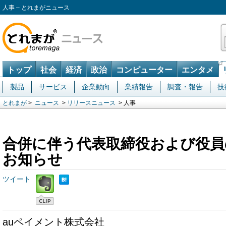
人事 – とれまがニュース
トップ
社会
経済
政治
コンピューター
エンタメ
製品
サービス
企業動向
業績報告
調査・報告
技
とれまが
>
ニュース
>
リリースニュース
> 人事
合併に伴う代表取締役および役員
お知らせ
ツイート
auペイメント株式会社