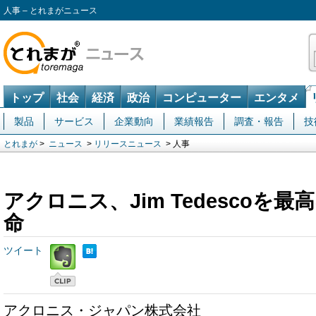
人事 – とれまがニュース
トップ
社会
経済
政治
コンピューター
エンタメ
製品
サービス
企業動向
業績報告
調査・報告
技
とれまが
>
ニュース
>
リリースニュース
> 人事
アクロニス、Jim Tedescoを
命
ツイート
アクロニス・ジャパン株式会社