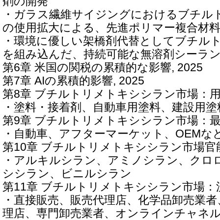
剤の開発
・ガラス繊維サイジングにおけるブチル
の使用拡大による、先進ポリマー複合材
・環境に優しい架橋剤代替としてブチル
を組み込んだ、持続可能な無溶剤シーラ
第6章 米国の関税の累積的な影響, 2025
第7章 AIの累積的影響, 2025
第8章 ブチルトリメトキシシラン市場：
・塗料・接着剤、自動車用塗料、建設用塗
第9章 ブチルトリメトキシシラン市場：
・自動車、アフターマーケット、OEMな
第10章 ブチルトリメトキシシラン市場官
・アルキルシラン、アミノシラン、クロ
シシラン、ビニルシラン
第11章 ブチルトリメトキシシラン市場
・直接販売、販売代理店、化学品卸売業者
理店、専門卸売業者、オンラインチャネ