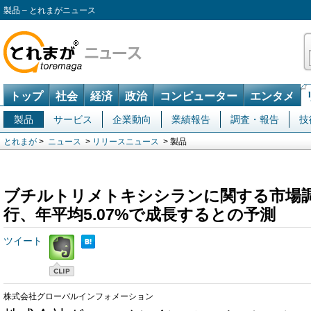
製品 – とれまがニュース
トップ
社会
経済
政治
コンピューター
エンタメ
製品
サービス
企業動向
業績報告
調査・報告
技
とれまが
>
ニュース
>
リリースニュース
> 製品
ブチルトリメトキシシランに関する市場
行、年平均5.07%で成長するとの予測
ツイート
株式会社グローバルインフォメーション