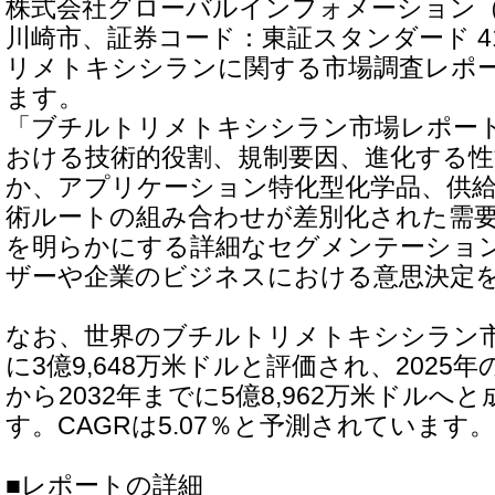
株式会社グローバルインフォメーション
川崎市、証券コード：東証スタンダード 4
リメトキシシランに関する市場調査レポ
ます。
「ブチルトリメトキシシラン市場レポー
おける技術的役割、規制要因、進化する
か、アプリケーション特化型化学品、供給
術ルートの組み合わせが差別化された需
を明らかにする詳細なセグメンテーショ
ザーや企業のビジネスにおける意思決定
なお、世界のブチルトリメトキシシラン市
に3億9,648万米ドルと評価され、2025年の
から2032年までに5億8,962万米ドルへ
す。CAGRは5.07％と予測されています。
■レポートの詳細