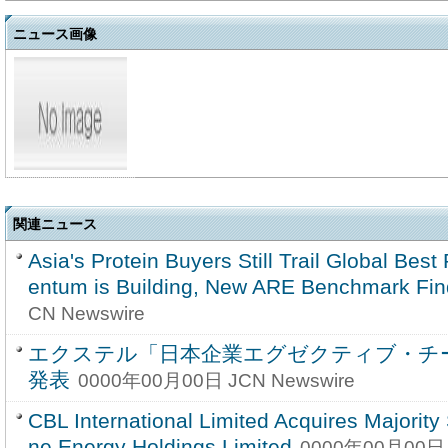
ニュース画像
関連ニュース
Asia's Protein Buyers Still Trail Global Best
entum is Building, New ARE Benchmark Fin
CN Newswire
エクステル「日本企業エグゼクティブ・チ
発表
0000年00月00日 JCN Newswire
CBL International Limited Acquires Majority
ne Energy Holdings Limited
0000年00月00日 