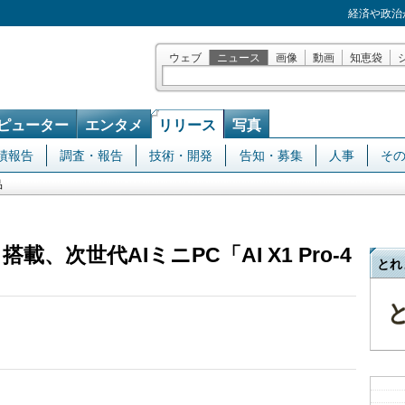
経済や政治
ウェブ
ニュース
画像
動画
知恵袋
ピューター
エンタメ
リリース
写真
績報告
調査・報告
技術・開発
告知・募集
人事
そ
品
470 搭載、次世代AIミニPC「AI X1 Pro-4
とれ