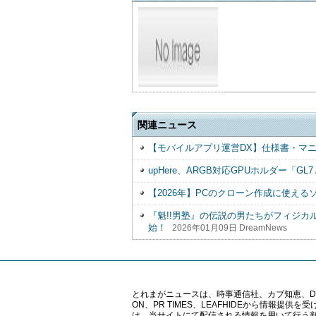
関連ニュース
【モバイルアプリ運営DX】仕様書・マ
upHere、ARGB対応GPUホルダー「GL7
【2026年】PCのクローン作成に使える
『魁!!男塾』の伝説の男たちがフィジ
始！
2026年01月09日 DreamNews
とれまがニュースは、時事通信社、カブ知恵、Digital 
ON、PR TIMES、LEAFHIDEから情
は、当サイトにて配信される情報を用いて行う