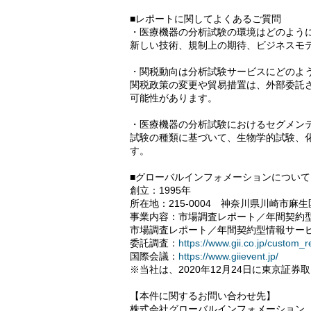
■レポートに関してよくあるご質問
・医療機器の分析試験の環境はどのよう
新しい技術、規制上の期待、ビジネスモ
・関税動向は分析試験サービスにどのよ
関税政策の変更や貿易措置は、外部委託
可能性があります。
・医療機器の分析試験におけるセグメン
試験の種類に基づいて、生物学的試験、
す。
■グローバルインフォメーションについて
創立：1995年
所在地：215-0004 神奈川県川崎市麻生
事業内容：市場調査レポート／年間契約
市場調査レポート／年間契約型情報サー
委託調査：
https://www.gii.co.jp/custom_
国際会議：
https://www.giievent.jp/
※当社は、2020年12月24日に東京証
【本件に関するお問い合わせ先】
株式会社グローバルインフォメーション