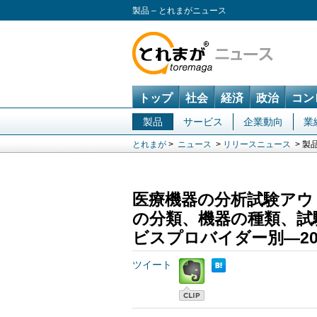
製品 – とれまがニュース
トップ
社会
経済
政治
コン
製品
サービス
企業動向
業
とれまが
>
ニュース
>
リリースニュース
> 製
医療機器の分析試験アウ
の分類、機器の種類、試
ビスプロバイダー別―20
ツイート