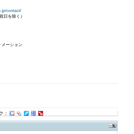
.jp/contact/
土日・祝日を除く）
ォメーション
ク：