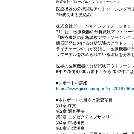
株式会社グローバルインフォメーション
医療機器の分析試験アウトソーシング市場
7%成長する見込み
株式会社グローバルインフォメーション（
71）は、医療機器の分析試験アウトソー
「医療機器の分析試験アウトソーシング
機器開発における分析試験のアウトソー
ライチェーンの力が交錯し、医療機器の
ップモデルを求められている現状を分析
世界の医療機器の分析試験アウトソーシング市
6年の79億8,000万米ドルから2032年に
■レポートの詳細
https://www.gii.co.jp/report/ires2018706-
■本レポートの目次と調査項目
第1章 序文
第2章 調査手法
第3章 エグゼクティブサマリー
第4章 市場概要
第5章 市場洞察