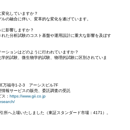
に変化していますか？
デルの融合に伴い、変革的な変化を遂げています。
うに影響しますか？
された分析試験のコスト基盤や運用設計に重大な影響を及ぼす
テーションはどのように行われていますか？
化学的試験、微生物学的試験、物理的試験に区別されていま
区万福寺1-2-3 アーシスビル7F
型情報サービスの販売、委託調査の受託
ビス：
https://www.gii.co.jp
research/
券取引所へ上場いたしました（東証スタンダード市場：4171）。