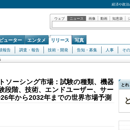
経済や政治
ウェブ
ニュース
画像
動画
知恵袋
ピューター
エンタメ
リリース
写真
績報告
調査・報告
技術・開発
告知・募集
人事
そ
品
トソーシング市場：試験の種類、機器
とれ
験段階、技術、エンドユーザー、サー
26年から2032年までの世界市場予測