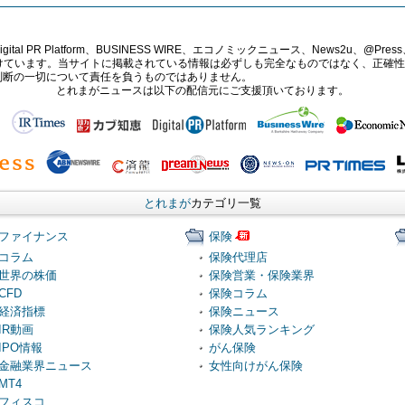
PR Platform、BUSINESS WIRE、エコノミックニュース、News2u、@Press、
報提供を受けています。当サイトに掲載されている情報は必ずしも完全なものではなく、正
判断の一切について責任を負うものではありません。
とれまがニュースは以下の配信元にご支援頂いております。
とれまが
カテゴリ一覧
ファイナンス
保険
コラム
保険代理店
世界の株価
保険営業・保険業界
CFD
保険コラム
経済指標
保険ニュース
IR動画
保険人気ランキング
IPO情報
がん保険
金融業界ニュース
女性向けがん保険
MT4
フィスコ