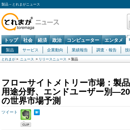
製品 – とれまがニュース
トップ
社会
経済
政治
コンピューター
エンタメ
製品
サービス
企業動向
業績報告
調査・報告
技
とれまが
>
ニュース
>
リリースニュース
> 製品
フローサイトメトリー市場：製品
用途分野、エンドユーザー別―202
の世界市場予測
ツイート