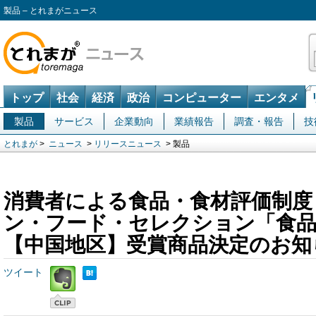
製品 – とれまがニュース
トップ
社会
経済
政治
コンピューター
エンタメ
製品
サービス
企業動向
業績報告
調査・報告
技
とれまが
>
ニュース
>
リリースニュース
> 製品
消費者による食品・食材評価制度
ン・フード・セレクション「食品
【中国地区】受賞商品決定のお知
ツイート