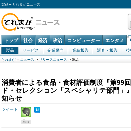
製品 – とれまがニュース
トップ
社会
経済
政治
コンピューター
エンタメ
製品
サービス
企業動向
業績報告
調査・報告
技
とれまが
>
ニュース
>
リリースニュース
> 製品
消費者による食品・食材評価制度『第99
ド・セレクション「スペシャリテ部門」
知らせ
ツイート