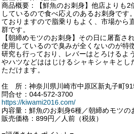
商品概要：【鮮魚のお刺身】他店よりも2
しているので食べ応えのあるお刺身です
ておりますので脂乗りもよく、市場から
群です。
【朝締めモツのお刺身】その日に屠畜さ
使用しているので臭みが全くないのが特
研究も行っており、レバーはとろけるよ
やハツなどははじけるシャキシャキとし
ただけます。
住 所：神奈川県川崎市中原区新丸子町915
問合せ：044-572-3700
https://kiwami2016.com/
内容量：鮮魚のお刺身6種／朝締めモツの
販売価格：899円／人前（税抜）