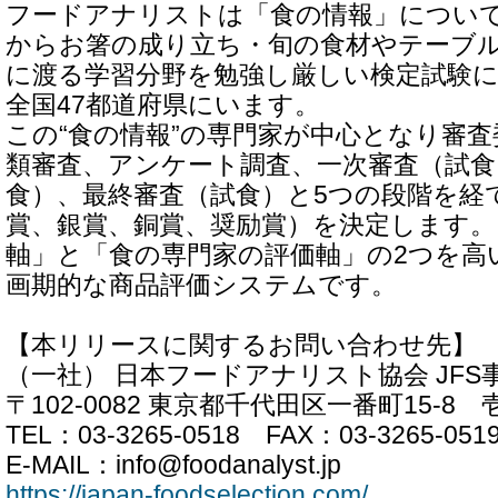
フードアナリストは「食の情報」について
からお箸の成り立ち・旬の食材やテーブ
に渡る学習分野を勉強し厳しい検定試験
全国47都道府県にいます。
この“食の情報”の専門家が中心となり審
類審査、アンケート調査、一次審査（試食
食）、最終審査（試食）と5つの段階を経
賞、銀賞、銅賞、奨励賞）を決定します。
軸」と「食の専門家の評価軸」の2つを高
画期的な商品評価システムです。
【本リリースに関するお問い合わせ先】
（一社） 日本フードアナリスト協会 JFS
〒102-0082 東京都千代田区一番町15-8
TEL：03-3265-0518 FAX：03-3265-051
E-MAIL：info@foodanalyst.jp
https://japan-foodselection.com/