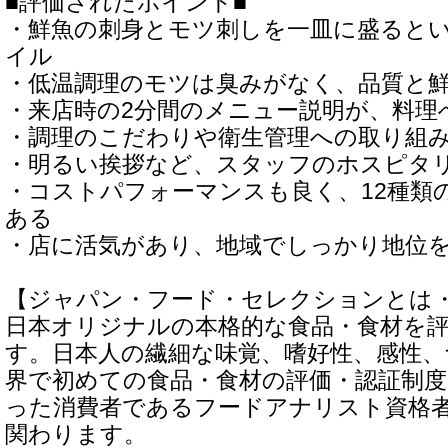
■評価されたポイント■
・鮮魚の刺身とモツ刺しを一皿に盛ると
イル
・低温調理のモツは臭みがなく、品質と
・来店時の2分間のメニュー説明が、料理
・調理のこだわりや衛生管理への取り組
・明るい挨拶など、スタッフのホスピタ
・コストパフォーマンスも良く、12種類
ある
・店に活気があり、地域でしっかり地位
【ジャパン・フード・セレクションとは
日本オリジナルの本格的な食品・食材を
す。日本人の繊細な味覚、嗜好性、感性、
界で初めての食品・食材の評価・認証制
った消費者であるフードアナリスト資格者 2
関わります。