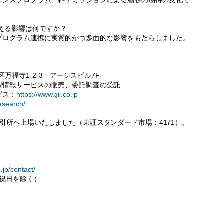
エンスプログラム、科学ミッションによる顧客の期待の変化で
与える影響は何ですか？
プログラム連携に実質的かつ多面的な影響をもたらしました。
区万福寺1-2-3 アーシスビル7F
型情報サービスの販売、委託調査の受託
ビス：
https://www.gii.co.jp
research/
券取引所へ上場いたしました（東証スタンダード市場：4171）。
.jp/contact/
土日・祝日を除く）