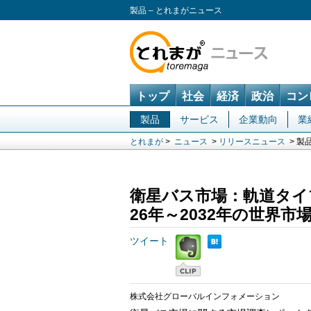
製品 – とれまがニュース
トップ
社会
経済
政治
コン
製品
サービス
企業動向
業
とれまが
>
ニュース
>
リリースニュース
> 製
衛星バス市場：軌道タイ
26年～2032年の世界市
ツイート
株式会社グローバルインフォメーション