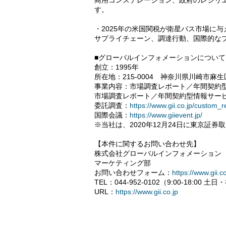
商用コンステレーション、政府のレジリ
す。
・2025年の米国関税が衛星バス市場に
サプライチェーン、調達行動、国際的な
■グローバルインフォメーションについて
創立：1995年
所在地：215-0004 神奈川県川崎市麻生
事業内容：市場調査レポート／年間契約
市場調査レポート／年間契約型情報サー
委託調査：
https://www.gii.co.jp/custom_
国際会議：
https://www.giievent.jp/
※当社は、2020年12月24日に東京証
【本件に関するお問い合わせ先】
株式会社グローバルインフォメーション
マーケティング部
お問い合わせフォーム：
https://www.gii.co
TEL：044-952-0102（9:00-18:00 
URL：
https://www.gii.co.jp