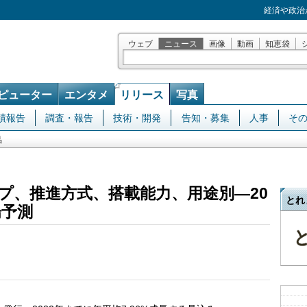
経済や政治
ウェブ
ニュース
画像
動画
知恵袋
ピューター
エンタメ
リリース
写真
績報告
調査・報告
技術・開発
告知・募集
人事
そ
品
プ、推進方式、搭載能力、用途別―20
とれ
場予測