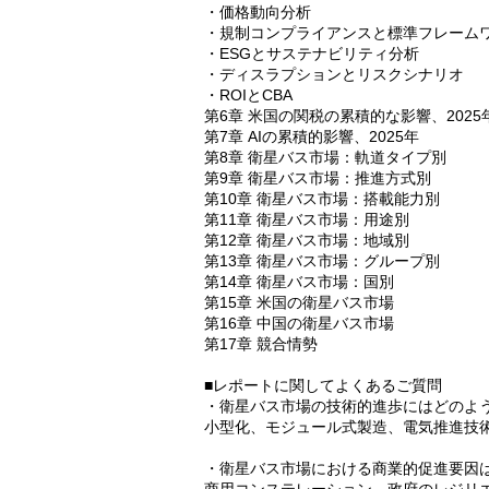
・価格動向分析
・規制コンプライアンスと標準フレーム
・ESGとサステナビリティ分析
・ディスラプションとリスクシナリオ
・ROIとCBA
第6章 米国の関税の累積的な影響、2025
第7章 AIの累積的影響、2025年
第8章 衛星バス市場：軌道タイプ別
第9章 衛星バス市場：推進方式別
第10章 衛星バス市場：搭載能力別
第11章 衛星バス市場：用途別
第12章 衛星バス市場：地域別
第13章 衛星バス市場：グループ別
第14章 衛星バス市場：国別
第15章 米国の衛星バス市場
第16章 中国の衛星バス市場
第17章 競合情勢
■レポートに関してよくあるご質問
・衛星バス市場の技術的進歩にはどのよ
小型化、モジュール式製造、電気推進技
・衛星バス市場における商業的促進要因