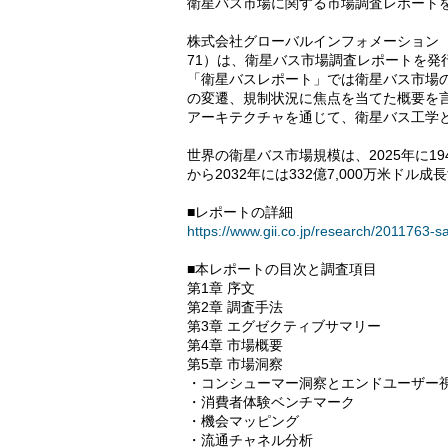
衛星バス市場に関する市場調査レポートを発
株式会社グローバルインフォメーション（
71）は、衛星バス市場調査レポートを発
「衛星バスレポート」では衛星バス市場
の変遷、規制状況に焦点を当てた概要を
アーキテクチャを通じて、衛星バス工学
世界の衛星バス市場規模は、2025年に194億
から2032年には332億7,000万米ドル
■レポートの詳細
https://www.gii.co.jp/research/2011763-sa
■本レポートの目次と調査項目
第1章 序文
第2章 調査手法
第3章 エグゼクティブサマリー
第4章 市場概要
第5章 市場洞察
・コンシューマー洞察とエンドユーザー
・消費者体験ベンチマーク
・機会マッピング
・流通チャネル分析