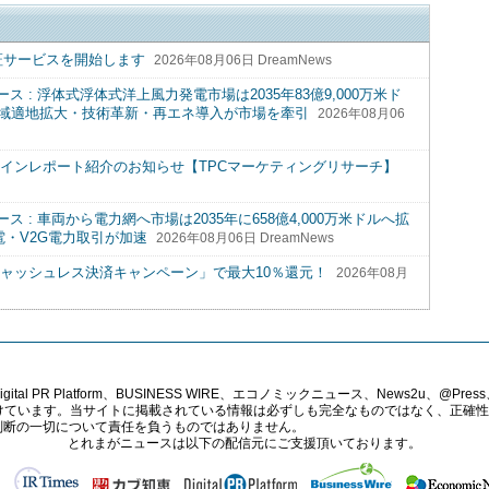
認証サービスを開始します
2026年08月06日 DreamNews
: 浮体式浮体式洋上風力発電市場は2035年83億9,000万米ド
深海域適地拡大・技術革新・再エネ導入が市場を牽引
2026年08月06
d オンラインレポート紹介のお知らせ【TPCマーケティングリサーチ】
: 車両から電力網へ市場は2035年に658億4,000万米ドルへ拡
充電・V2G電力取引が加速
2026年08月06日 DreamNews
ャッシュレス決済キャンペーン」で最大10％還元！
2026年08月
PR Platform、BUSINESS WIRE、エコノミックニュース、News2u、@Press、
報提供を受けています。当サイトに掲載されている情報は必ずしも完全なものではなく、正
判断の一切について責任を負うものではありません。
とれまがニュースは以下の配信元にご支援頂いております。