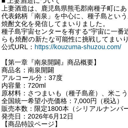
■ 上妻酒造について
上妻酒造は、鹿児島県熊毛郡南種子町にあ
代表銘柄「南泉」を中心に、種子島とい
焼酎文化を発信してまいりました。
種子島宇宙センターを有する“宇宙に一番
らも焼酎の新たな可能性に挑戦してまい
公式URL：
https://kouzuma-shuzou.com/
【第一章『南泉開闢』商品概要】
商品名：南泉開闢
アルコール分：37度
内容量：720ml
原材料：さつまいも（種子島産）、米こ
全国統一希望小売価格：7,000円（税込）
販売本数：限定1800本（シリアルナンバ
発売日：2026年6月12日
【商品特設ページ】