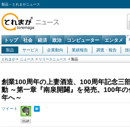
製品 – とれまがニュース
トップ
社会
経済
政治
コンピューター
エンタメ
製品
サービス
企業動向
業績報告
調査・報告
技
とれまが
>
ニュース
>
リリースニュース
> 製品
創業100周年の上妻酒造、100周年記念
動 ～第一章『南泉開闢』を発売。100年の
年へ～
ツイート