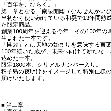
「百年を、ひらく。」
第一章となる『南泉開闢（なんせんかい
当初から使い続けている和甕で13年間熟
た限定商品。
創業100周年を迎える今年、その100年
生まれた一本です。
「開闢」とは天地の始まりを意味する言
100年続いた蔵が、未来へ向けて新たな
込めた一本。
限定1800本、シリアルナンバー入り。
種子島の夜明けをイメージした特別仕様
届けいたします。
■ 第二章