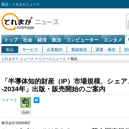
製品 – とれまがニュース
トップ
社会
経済
政治
コンピューター
エンタメ
製品
サービス
企業動向
業績報告
調査・報告
技
とれまが
>
ニュース
>
リリースニュース
> 製品
「半導体知的財産（IP）市場規模、シェア、
-2034年」出版・販売開始のご案内
ツイート
株式会社SEMABIZ