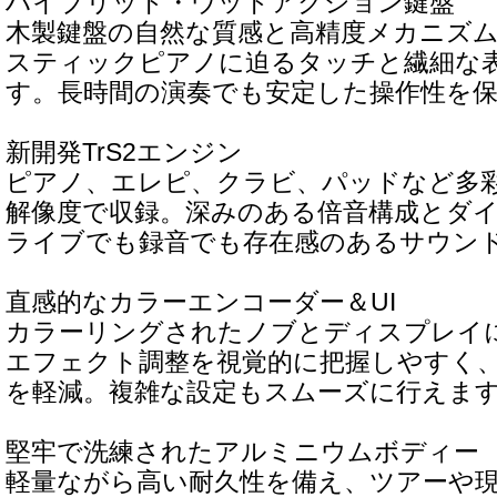
ハイブリッド・ウッドアクション鍵盤
木製鍵盤の自然な質感と高精度メカニズ
スティックピアノに迫るタッチと繊細な
す。長時間の演奏でも安定した操作性を
新開発TrS2エンジン
ピアノ、エレピ、クラビ、パッドなど多
解像度で収録。深みのある倍音構成とダ
ライブでも録音でも存在感のあるサウン
直感的なカラーエンコーダー＆UI
カラーリングされたノブとディスプレイ
エフェクト調整を視覚的に把握しやすく
を軽減。複雑な設定もスムーズに行えま
堅牢で洗練されたアルミニウムボディー
軽量ながら高い耐久性を備え、ツアーや