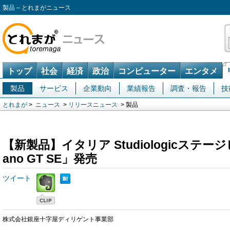
製品 – とれまがニュース
トップ
社会
経済
政治
コンピューター
エンタメ
製品
サービス
企業動向
業績報告
調査・報告
技
とれまが
>
ニュース
>
リリースニュース
> 製品
【新製品】イタリア Studiologicステージピ
ano GT SE」発売
ツイート
株式会社銀座十字屋ディリゲント事業部