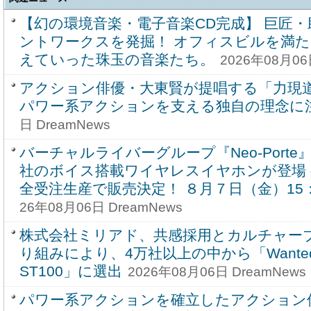
【幻の環境音楽・電子音楽CD完成】 巨匠
ントワークスを発掘！ オフィスビルを満
えていった珠玉の音楽たち。
2026年08月06
アクション俳優・大東賢が提唱する「力現
パワー系アクションを支える独自の理念に
日 DreamNews
バーチャルライバーグループ『Neo-Port
社のボイス搭載ワイヤレスイヤホンが登場
全受注生産で販売決定！ ８月７日（金）15
26年08月06日 DreamNews
株式会社ミリアド、共感採用とカルチャー
り組みにより、4万社以上の中から「Wantedly A
ST100」に選出
2026年08月06日 DreamNews
パワー系アクションを確立したアクション