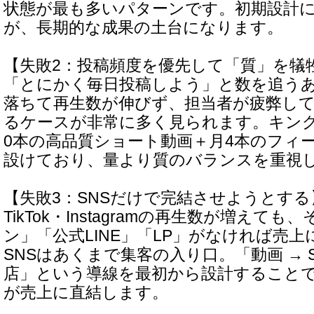
状態が最も多いパターンです。初期設計
が、長期的な成果の土台になります。
【失敗2：投稿頻度を優先して「質」を犠
「とにかく毎日投稿しよう」と数を追う
落ちて再生数が伸びず、担当者が疲弊し
るケースが非常に多く見られます。キン
0本の高品質ショート動画＋月4本のフィ
設けており、量より質のバランスを重視
【失敗3：SNSだけで完結させようとする
TikTok・Instagramの再生数が増えて
ン」「公式LINE」「LP」がなければ売
SNSはあくまで集客の入り口。「動画 → SNS
店」という導線を最初から設計することで
が売上に直結します。