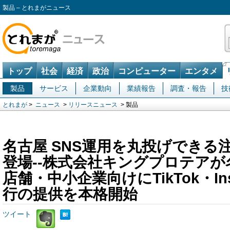
製品 – とれまがニュース
トップ
社会
経済
政治
コンピューター
エンタメ
製品
サービス
企業動向
業績報告
調査・報告
技
とれまが
>
ニュース
>
リリースニュース
> 製品
名古屋 SNS運用を丸投げできる
登場--株式会社キングプロテア
店舗・中小企業向けにTikTok・Ins
行の提供を本格開始
ツイート