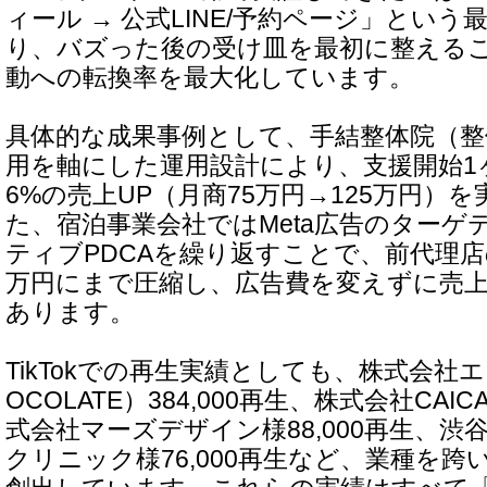
ィール → 公式LINE/予約ページ」とい
り、バズった後の受け皿を最初に整える
動への転換率を最大化しています。
具体的な成果事例として、手結整体院（整体
用を軸にした運用設計により、支援開始1
6%の売上UP（月商75万円→125万円）
た、宿泊事業会社ではMeta広告のターゲ
ティブPDCAを繰り返すことで、前代理店の
万円にまで圧縮し、広告費を変えずに売上
あります。
TikTokでの再生実績としても、株式会社エン
OCOLATE）384,000再生、株式会社CAIC
式会社マーズデザイン様88,000再生、
クリニック様76,000再生など、業種を