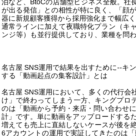
泊など、BtoCの店舗型ビジネス全般。社
が出る発信」との相性が特に良く、「顔が
器に新規顧客獲得から採用強化まで幅広
通常ラインに加えて夜職特化プラン（キ
ンジ等）も並行提供しており、業種を問
名古屋 SNS運用で結果を出すために--
する「動画起点の集客設計」とは
名古屋 SNS運用において、多くの代行会
け」で終わってしまう一方、キングプロ
のは「動画から予約・来店・問い合わせ
計」です。単に動画をアップロードする
増えても売上に直結しないケースが後を絶
6アカウントの運用で実証してきたのは「動